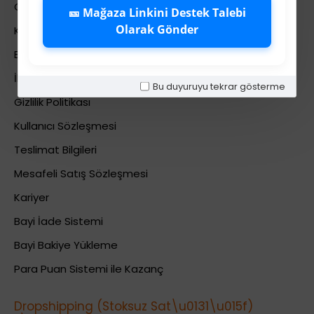
Colezium Hakkında
🎫 Mağaza Linkini Destek Talebi
Olarak Gönder
Kurumsal Bilgiler
Banka Hesab Bilgileri
İletişim
Bu duyuruyu tekrar gösterme
Gizlilik Politikası
Kullanıcı Sözleşmesi
Teslimat Bilgileri
Mesafeli Satış Sözleşmesi
Kariyer
Bayi İade Sistemi
Bayi Bakiye Yükleme
Para Puan Sistemi ile Kazanç
Dropshipping (Stoksuz Sat\u0131\u015f)