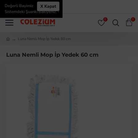
Değerli Bayimiz
X Kapat
ÜYE GIRIŞI
ÜYE OL
Sistemdeki Şuanki Bakiyeniz: -
0
0
Luna Nemli Mop İp Yedek 60 cm
Luna Nemli Mop İp Yedek 60 cm