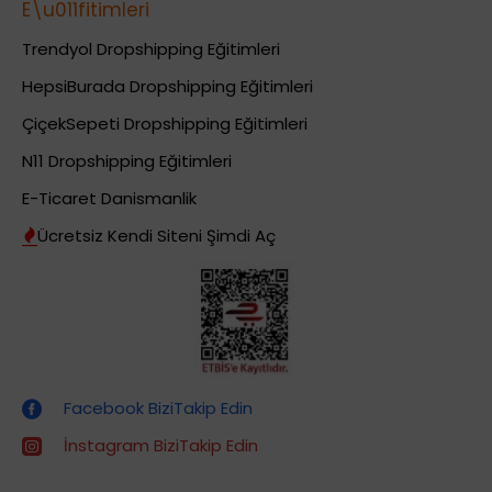
E\u011fitimleri
Trendyol Dropshipping Eğitimleri
HepsiBurada Dropshipping Eğitimleri
ÇiçekSepeti Dropshipping Eğitimleri
N11 Dropshipping Eğitimleri
E-Ticaret Danismanlik
Ücretsiz Kendi Siteni Şimdi Aç
Dropshipping (Stoksuz Satış) Eğitimleri
Facebook BiziTakip Edin
İnstagram BiziTakip Edin