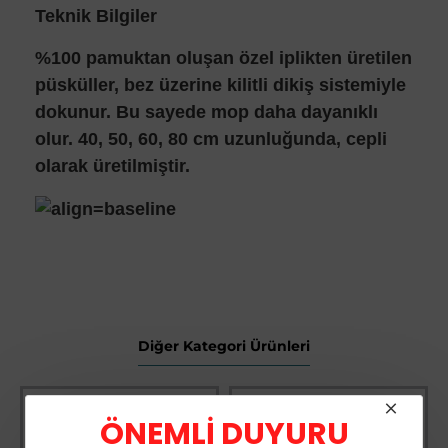
Teknik Bilgiler
%100 pamuktan oluşan özel iplikten üretilen
püsküller, bez üzerine kilitli dikiş sistemiyle
dokunur. Bu sayede mop daha dayanıklı
olur. 40, 50, 60, 80 cm uzunluğunda, cepli
olarak üretilmiştir.
Diğer Kategori Ürünleri
ÖNEMLİ DUYURU