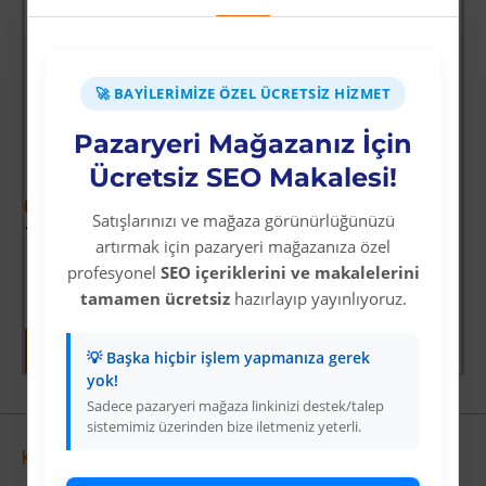
🚀 BAYILERIMIZE ÖZEL ÜCRETSIZ HIZMET
Pazaryeri Mağazanız İçin
Ücretsiz SEO Makalesi!
-60 %
-64 %
Satışlarınızı ve mağaza görünürlüğünüzü
Yoğun Saçlı Lastikli Topuz Toka / Siyah
Vay Canına Sosyal Bilgiler
artırmak için pazaryeri mağazanıza özel
Üyelere Özel Fiyat
Üyelere Özel Fiyat
profesyonel
SEO içeriklerini ve makalelerini
Üye Olunuz
Üye Olunuz
tamamen ücretsiz
hazırlayıp yayınlıyoruz.
💡 Başka hiçbir işlem yapmanıza gerek
yok!
Sadece pazaryeri mağaza linkinizi destek/talep
sistemimiz üzerinden bize iletmeniz yeterli.
Kurumsal