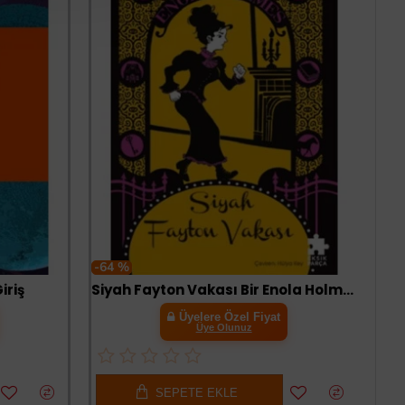
-64 %
iriş
Siyah Fayton Vakası Bir Enola Holmes Gizemi
Üyelere Özel Fiyat
Üye Olunuz
SEPETE EKLE