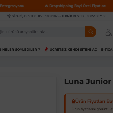
onu
🔥 Dropshipping Bayi Özel Fiyatları
💰 
SIPARIŞ DESTEK : 05051087107 -- TEKNIK DESTEK : 05051087106
IN NELER SÖYLEDILER ?
ÜCRETSIZ KENDI SITENI AÇ
E-TIC
Luna Junior 
Ürün Fiyatları Ba
Ürün fiyatlarını görüntüle