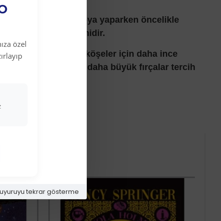
EO
a Fırçası ile Yağlı boya yaparken öncelikle
en husus fırça seçimidir.
ıza özel
le başlanmalı ve dar köşeler için daha ince
ırlayıp
 geniş alanlar için ise daha büyük fırçalar tercih
z
uyuruyu tekrar gösterme