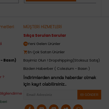
metleri
MÜŞTERİ HİZMETLERİ
Sıkça Sorulan Sorular
i
Yeni Gelen Ürünler
En Çok Satan Ürünler
 - Basın)
Bayimiz Olun ! Dropshipping(Stoksuz Satış)
Bizden Haberber ( Colezium - Basın )
r ?
İndirimlerden anında haberdar olmak
için kayıt olabilirsiniz..
Bilgilendirme
GÖNDER
beri