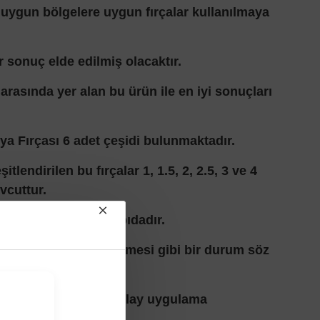
uygun bölgelere uygun fırçalar kullanılmaya
ir sonuç elde edilmiş olacaktır.
 arasında yer alan bu ürün ile en iyi sonuçları
ya Fırçası 6 adet çeşidi bulunmaktadır.
itlendirilen bu fırçalar 1, 1.5, 2, 2.5, 3 ve 4
vcuttur.
sağlam ve kaliteli yapıdadır.
rasında kılların dökülmesi gibi bir durum söz
r.
k yapısı sayesinde kolay uygulama