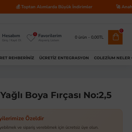
Toptan Alımlarda Büyük İndirimler
🚀 Anahtar Teslim 
0
0
Hesabım
Favorilerim
0 ürün - 0,00TL
Giriş / Kayıt Ol
Alışveriş Listem
ARET REHBERINIZ
ÜCRETIZ ENTEGRASYON
COLEZIUM NELER
Yağlı Boya Fırçası No:2,5
yilerimize Özeldir
yebilmek ve sipariş verebilmek için ücretsiz üye olun.