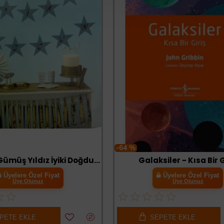
-64 %
Mavi Üzeri Gümüş Yıldız İyiki Doğdun Flama Süs
Galaksiler - Kısa Bir G
Üyelere Özel Fiyat
Üyelere Özel Fiyat
Üye Olunuz
Üye Olunuz
PETE EKLE
SEPETE EKLE