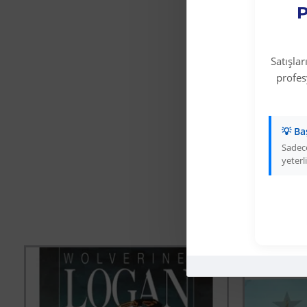
P
Satışla
profe
💡 Ba
Sadece
yeterli