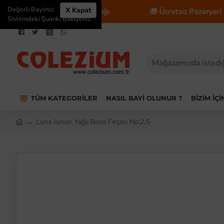
Değerli Bayimiz
X Kapat
-Ticaret Danışmanlığı
🎁 Ücretsiz Pazaryeri Entegrasy
Sistemdeki Şuanki Bakiyeniz: -
TÜM KATEGORILER
NASIL BAYI OLUNUR ?
BIZIM İÇ
Luna Junior Yağlı Boya Fırçası No:2,5