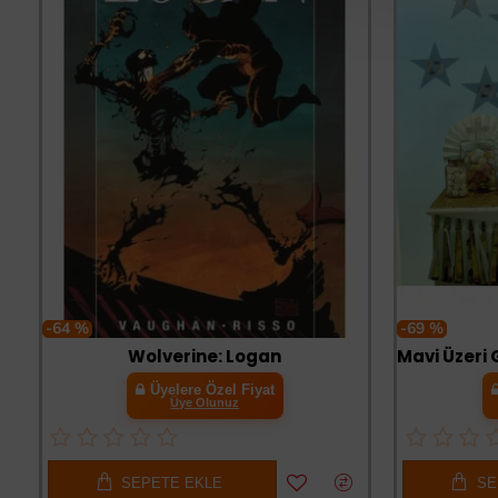
-64 %
-69 %
Wolverine: Logan
Üyelere Özel Fiyat
Üye Olunuz
SEPETE EKLE
SE