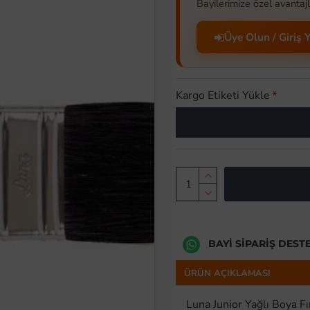
Bayilerimize özel avantajl
Üye Olun / Giriş 
Kargo Etiketi Yükle
BAYI SIPARIŞ DEST
ÜRÜN AÇIKLAMASI
Luna Junior Yağlı Boya Fı