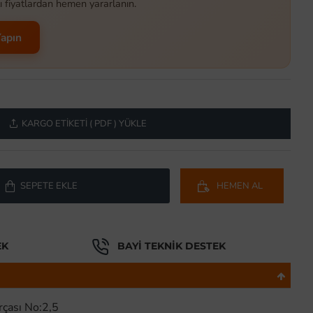
ı fiyatlardan hemen yararlanın.
Yapın
KARGO ETIKETI ( PDF ) YÜKLE
SEPETE EKLE
HEMEN AL
EK
BAYI TEKNIK DESTEK
rçası No:2,5