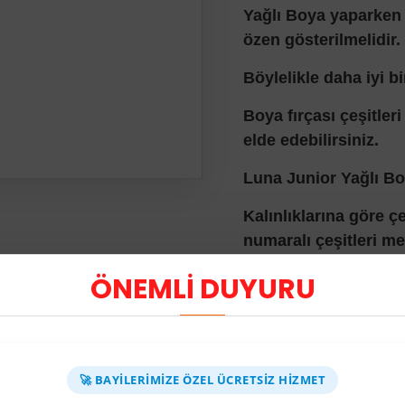
Ya
ğlı Boya yaparken 
özen gösterilmelidir.
Böylelikle daha iyi b
Boya fırçası çeşitleri
elde edebilirsiniz.
Luna Junior Yağlı Bo
Kalınlıklarına göre çeş
numaralı çeşitleri me
Fırça kılları oldukça 
ÖNEMLİ DUYURU
Bu neden ile boya sı
konusu olmamaktadı
Kaliteli ve ergonomi
🚀 BAYILERIMIZE ÖZEL ÜCRETSIZ HIZMET
sağlamaktadır.