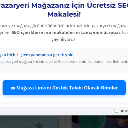
azaryeri Mağazanız İçin Ücretsiz S
Luna JuniorYağlı Boy
Makalesi!
dikkat edilmesi gerek
rınızı ve mağaza görünürlüğünüzü artırmak için pazaryeri mağazan
Boyaya uygun fırça i
syonel
SEO içeriklerini ve makalelerini tamamen ücretsiz
haz
fırçalar kullanılırken
yayınlıyoruz.
edilebilir.
şka hiçbir işlem yapmanıza gerek yok!
 pazaryeri mağaza linkinizi destek/talep sistemimiz üzerinden bize iletmeni
.
🎫 Mağaza Linkini Destek Talebi Olarak Gönder
Diğer Kategori Ürünleri
Bu d