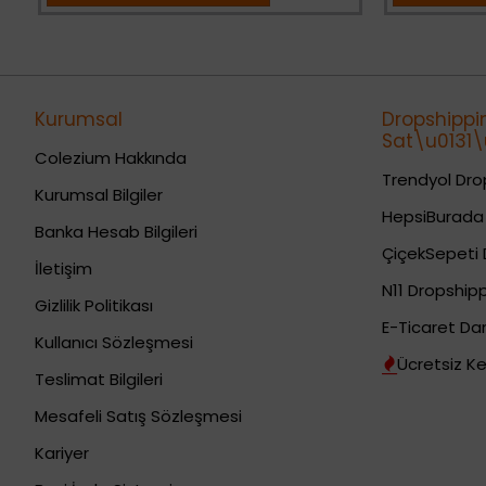
Kurumsal
Dropshippi
Sat\u0131\u
Colezium Hakkında
Trendyol Drop
Kurumsal Bilgiler
HepsiBurada 
Banka Hesab Bilgileri
ÇiçekSepeti 
İletişim
N11 Dropshipp
Gizlilik Politikası
E-Ticaret Da
Kullanıcı Sözleşmesi
Ücretsiz Ke
Teslimat Bilgileri
Mesafeli Satış Sözleşmesi
Kariyer