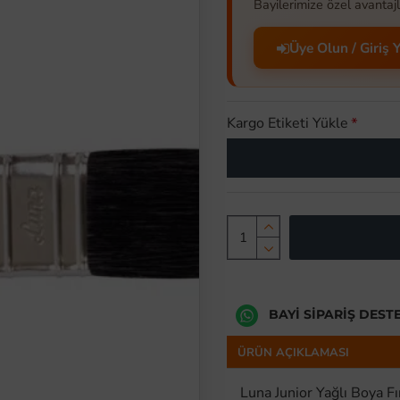
Bayilerimize özel avantajl
Üye Olun / Giriş 
Kargo Etiketi Yükle
BAYI SIPARIŞ DEST
ÜRÜN AÇIKLAMASI
Luna Junior Yağlı Boya Fı