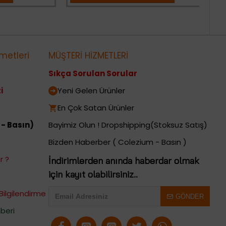
metleri
MÜŞTERİ HİZMETLERİ
Sıkça Sorulan Sorular
i
Yeni Gelen Ürünler
En Çok Satan Ürünler
 - Basın)
Bayimiz Olun ! Dropshipping(Stoksuz Satış)
Bizden Haberber ( Colezium - Basın )
r ?
İndirimlerden anında haberdar olmak
için kayıt olabilirsiniz..
Bilgilendirme
GÖNDER
beri