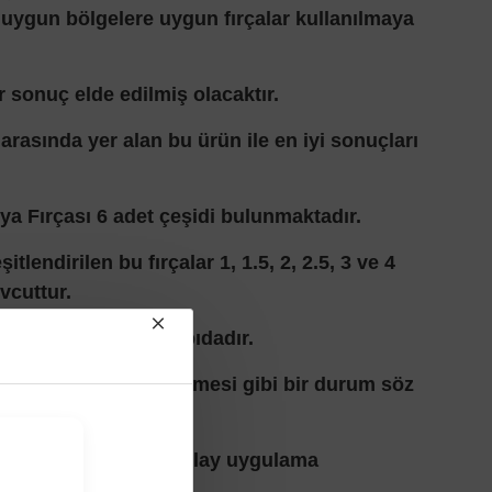
uygun bölgelere uygun fırçalar kullanılmaya
ir sonuç elde edilmiş olacaktır.
 arasında yer alan bu ürün ile en iyi sonuçları
ya Fırçası 6 adet çeşidi bulunmaktadır.
itlendirilen bu fırçalar 1, 1.5, 2, 2.5, 3 ve 4
vcuttur.
sağlam ve kaliteli yapıdadır.
rasında kılların dökülmesi gibi bir durum söz
r.
k yapısı sayesinde kolay uygulama