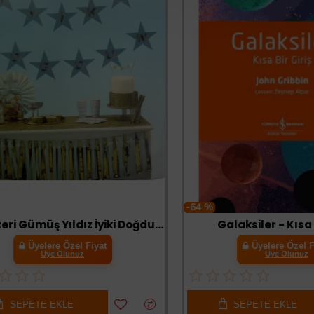
-64 %
Mavi Üzeri Gümüş Yıldız İyiki Doğdun Flama Süs
Galaksiler - Kısa Bir G
Üyelere Özel Fiyat
Üyelere Özel Fiyat
Üye Olunuz
Üye Olunuz
PETE EKLE
SEPETE EKLE