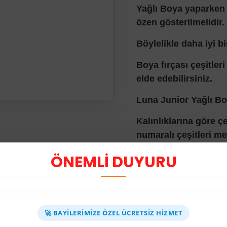
Ya
ğlı Boya yaparken 
özen gösterilmelidir.
Böylelikle daha iyi b
Boya fırçası çeşitleri
elde edebilirsiniz.
Luna Junior Yağlı Bo
Kalınlıklarına göre çeş
numaralı çeşitleri me
Fırça kılları oldukça 
ÖNEMLİ DUYURU
Bu neden ile boya sı
konusu olmamaktadı
Kaliteli ve ergonomi
🚀 BAYILERIMIZE ÖZEL ÜCRETSIZ HIZMET
sağlamaktadır.