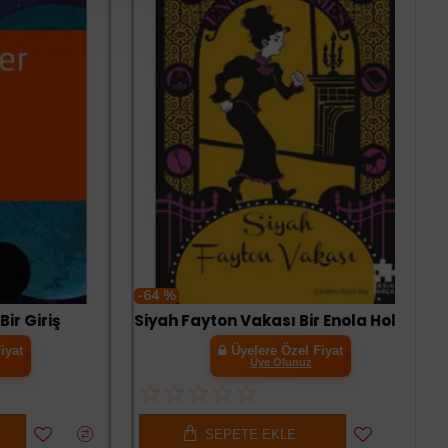
-64 %
iriş
Siyah Fayton Vakası Bir Enola Holmes Gizemi
Üyelere Özel Fiyat
Üye Olunuz
SEPETE EKLE