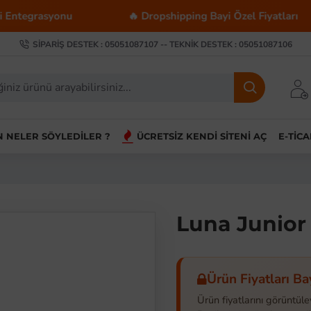
onu
🔥 Dropshipping Bayi Özel Fiyatları
💰 
SIPARIŞ DESTEK : 05051087107 -- TEKNIK DESTEK : 05051087106
IN NELER SÖYLEDILER ?
ÜCRETSIZ KENDI SITENI AÇ
E-TIC
Luna Junior 
Ürün Fiyatları Ba
Ürün fiyatlarını görüntüle