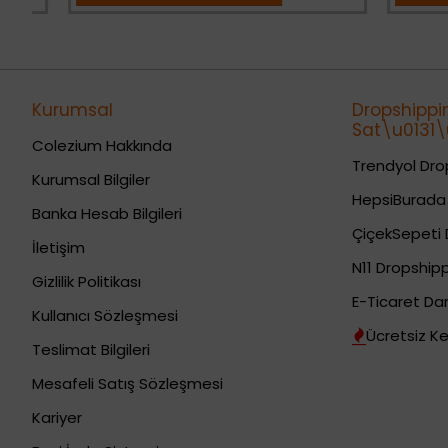
Kurumsal
Dropshippi
Sat\u0131\u
Colezium Hakkında
Trendyol Drop
Kurumsal Bilgiler
HepsiBurada 
Banka Hesab Bilgileri
ÇiçekSepeti 
İletişim
N11 Dropshipp
Gizlilik Politikası
E-Ticaret Da
Kullanıcı Sözleşmesi
Ücretsiz Ke
Teslimat Bilgileri
Mesafeli Satış Sözleşmesi
Kariyer