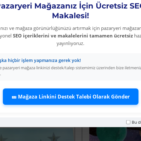
azaryeri Mağazanız İçin Ücretsiz S
Luna JuniorYağlı Boy
Makalesi!
dikkat edilmesi gerek
rınızı ve mağaza görünürlüğünüzü artırmak için pazaryeri mağazan
Boyaya uygun fırça i
syonel
SEO içeriklerini ve makalelerini tamamen ücretsiz
haz
fırçalar kullanılırken
yayınlıyoruz.
edilebilir.
şka hiçbir işlem yapmanıza gerek yok!
 pazaryeri mağaza linkinizi destek/talep sistemimiz üzerinden bize iletmeni
.
🎫 Mağaza Linkini Destek Talebi Olarak Gönder
Diğer Kategori Ürünleri
Bu d