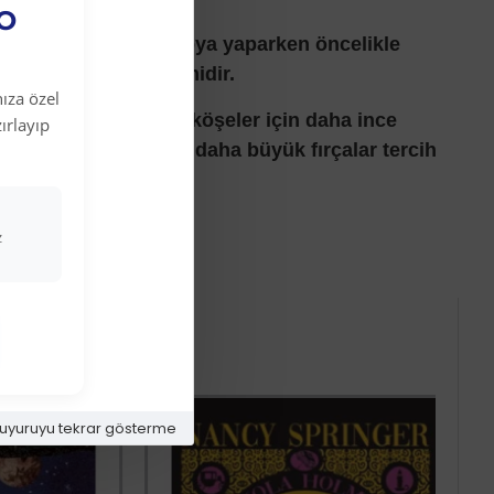
EO
a Fırçası ile Yağlı boya yaparken öncelikle
en husus fırça seçimidir.
ıza özel
le başlanmalı ve dar köşeler için daha ince
ırlayıp
 geniş alanlar için ise daha büyük fırçalar tercih
z
uyuruyu tekrar gösterme