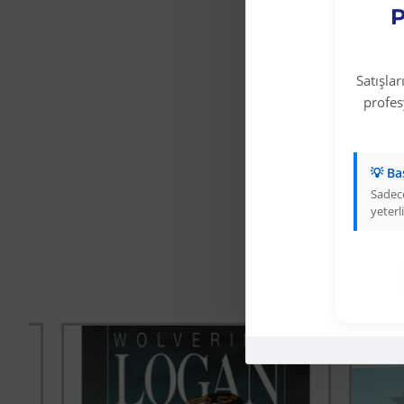
P
Satışla
profe
💡 Ba
Sadece
yeterli