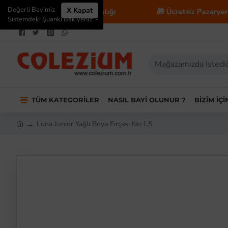
Değerli Bayimiz
X Kapat
-Ticaret Danışmanlığı
🎁 Ücretsiz Pazaryeri Entegrasy
Sistemdeki Şuanki Bakiyeniz: -
TÜM KATEGORILER
NASIL BAYI OLUNUR ?
BIZIM İÇ
Luna Junior Yağlı Boya Fırçası No:1,5