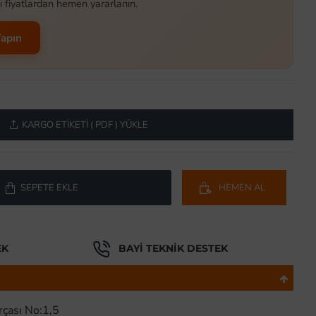
ı fiyatlardan hemen yararlanın.
Yapın
KARGO ETIKETI ( PDF ) YÜKLE
SEPETE EKLE
HEMEN AL
EK
BAYI TEKNIK DESTEK
rçası No:1,5