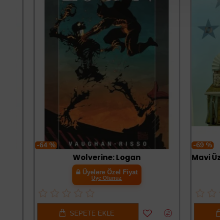
-64 %
-69 %
Wolverine: Logan
Üyelere Özel Fiyat
Üye Olunuz
SEPETE EKLE
SE