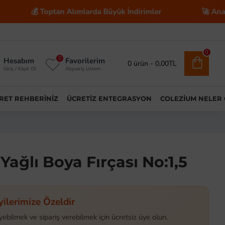
Toptan Alımlarda Büyük İndirimler
🚀 Anahtar Teslim 
0
0
Hesabım
Favorilerim
0 ürün - 0,00TL
Giriş / Kayıt Ol
Alışveriş Listem
ARET REHBERINIZ
ÜCRETIZ ENTEGRASYON
COLEZIUM NELER
Yağlı Boya Fırçası No:1,5
yilerimize Özeldir
yebilmek ve sipariş verebilmek için ücretsiz üye olun.