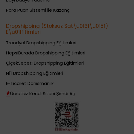
Para Puan Sistemi ile Kazanç
Dropshipping (Stoksuz Sat\u0131\u015f)
E\u011fitimleri
Trendyol Dropshipping Eğitimleri
HepsiBurada Dropshipping Eğitimleri
ÇiçekSepeti Dropshipping Eğitimleri
N11 Dropshipping Eğitimleri
E-Ticaret Danismanlik
Ücretsiz Kendi Siteni Şimdi Aç
Dropshipping (Stoksuz Satış) Eğitimleri