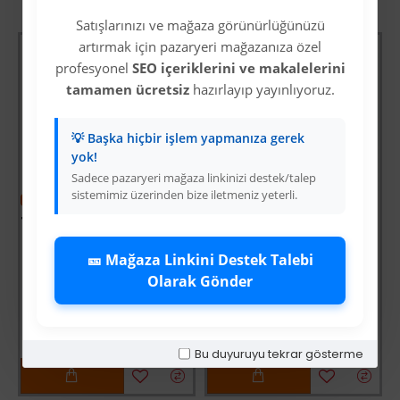
Satışlarınızı ve mağaza görünürlüğünüzü
artırmak için pazaryeri mağazanıza özel
profesyonel
SEO içeriklerini ve makalelerini
tamamen ücretsiz
hazırlayıp yayınlıyoruz.
💡 Başka hiçbir işlem yapmanıza gerek
yok!
Sadece pazaryeri mağaza linkinizi destek/talep
sistemimiz üzerinden bize iletmeniz yeterli.
-64 %
Tomax SDS Plus 4 Elmaslı Hilti / Matkap Ucu 11x210
Üyelere Özel Fiyat
-64 %
🎫 Mağaza Linkini Destek Talebi
Üye Olunuz
i
Fırtına Yaklaşırken
Olarak Gönder
Üyelere Özel Fiyat
Üye Olunuz
Bu duyuruyu tekrar gösterme