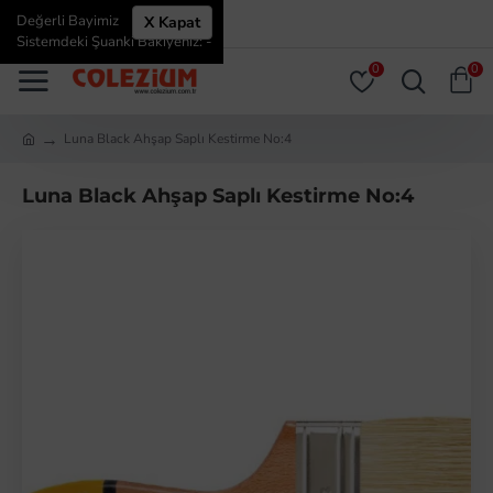
Değerli Bayimiz
X Kapat
ÜYE GIRIŞI
ÜYE OL
Sistemdeki Şuanki Bakiyeniz: -
0
0
Luna Black Ahşap Saplı Kestirme No:4
Luna Black Ahşap Saplı Kestirme No:4