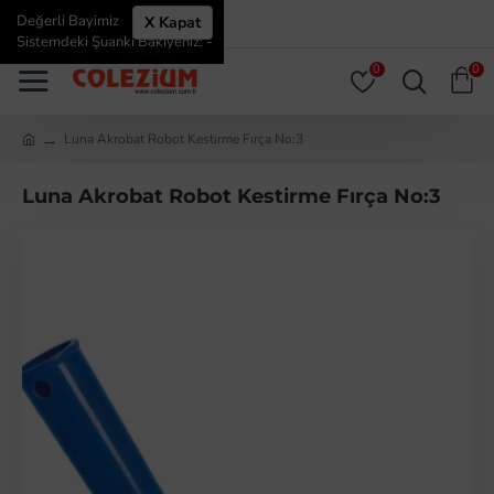
Değerli Bayimiz
X Kapat
ÜYE GIRIŞI
ÜYE OL
Sistemdeki Şuanki Bakiyeniz: -
0
0
Luna Akrobat Robot Kestirme Fırça No:3
Luna Akrobat Robot Kestirme Fırça No:3