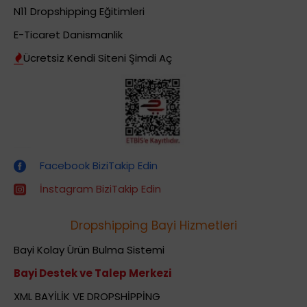
N11 Dropshipping Eğitimleri
E-Ticaret Danismanlik
Ücretsiz Kendi Siteni Şimdi Aç
Dropshipping (Stoksuz Satış) Eğitimleri
Facebook BiziTakip Edin
İnstagram BiziTakip Edin
Dropshipping Bayi Hizmetleri
Bayi Kolay Ürün Bulma Sistemi
Bayi Destek ve Talep Merkezi
XML BAYİLİK VE DROPSHİPPİNG