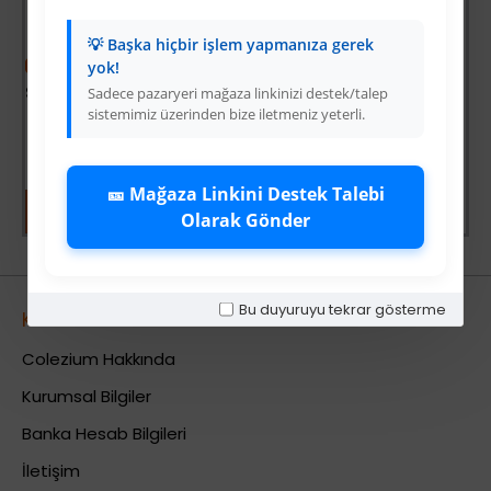
💡 Başka hiçbir işlem yapmanıza gerek
-38 %
yok!
Star Diving Dalış Maskesi Yetişkin - 51701-MAVİ - 1 ADET
Sadece pazaryeri mağaza linkinizi destek/talep
sistemimiz üzerinden bize iletmeniz yeterli.
Üyelere Özel Fiyat
Üye Olunuz
🎫 Mağaza Linkini Destek Talebi
Olarak Gönder
Bu duyuruyu tekrar gösterme
Kurumsal
Colezium Hakkında
Kurumsal Bilgiler
Banka Hesab Bilgileri
İletişim