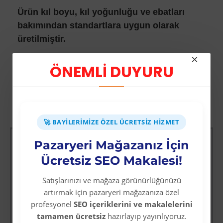
Ürün kıl boyu, kıl yoğunluğu ve ebatları
bakımından standartlara uygun olarak
üretilmiştir.
ÖNEMLİ DUYURU
Diğer Kategori Ürünleri
🚀 BAYILERIMIZE ÖZEL ÜCRETSIZ HIZMET
-66 %
Pazaryeri Mağazanız İçin
Sürbısa 61631 - Sürmene Et Açma Bıçağı 31 cm
Ücretsiz SEO Makalesi!
Üyelere Özel Fiyat
Üye Olunuz
Satışlarınızı ve mağaza görünürlüğünüzü
artırmak için pazaryeri mağazanıza özel
det
profesyonel
SEO içeriklerini ve makalelerini
tamamen ücretsiz
hazırlayıp yayınlıyoruz.