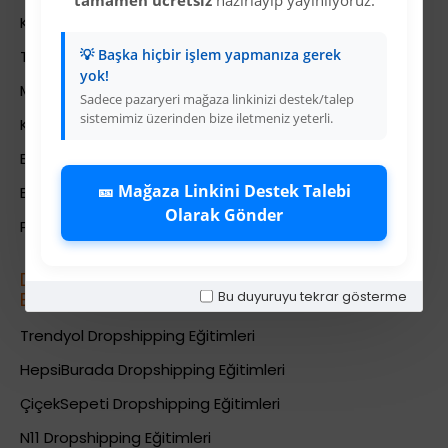
Kullanıcı Sözleşmesi
💡 Başka hiçbir işlem yapmanıza gerek
Teslimat Bilgileri
yok!
Mesafeli Satış Sözleşmesi
Sadece pazaryeri mağaza linkinizi destek/talep
sistemimiz üzerinden bize iletmeniz yeterli.
Kariyer
Bayi İade Sistemi
🎫 Mağaza Linkini Destek Talebi
Bayi Bakiye Yükleme
Olarak Gönder
Para Puan Sistemi ile Kazanç
Dropshipping (Stoksuz Sat\u0131\u015f)
Bu duyuruyu tekrar gösterme
E\u011fitimleri
Trendyol Dropshipping Eğitimleri
HepsiBurada Dropshipping Eğitimleri
ÇiçekSepeti Dropshipping Eğitimleri
N11 Dropshipping Eğitimleri