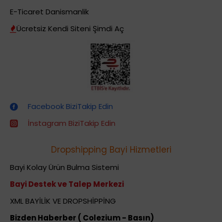
E-Ticaret Danismanlik
Ücretsiz Kendi Siteni Şimdi Aç
Dropshipping (Stoksuz Satış) Eğitimleri
Facebook BiziTakip Edin
İnstagram BiziTakip Edin
Dropshipping Bayi Hizmetleri
Bayi Kolay Ürün Bulma Sistemi
Bayi Destek ve Talep Merkezi
XML BAYİLİK VE DROPSHİPPİNG
Bizden Haberber ( Colezium - Basın)