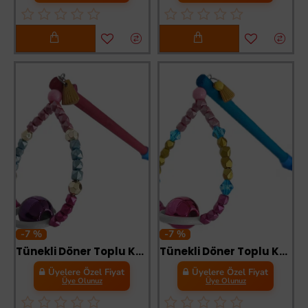
-7 %
-7 %
Tünekli Döner Toplu Kuş Oyuncağı 10 cm-16 cm Bordo
Tünekli Döner Toplu Kuş Oyuncağı 10 cm-16 cm Mavi
Üyelere Özel Fiyat
Üyelere Özel Fiyat
Üye Olunuz
Üye Olunuz