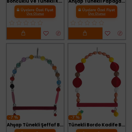
Boncuklu Ve Tünekli Kare Kuş Salıncağı 10 cm-13 cm Renkli
Ahşap Tünekli Papağan Ve Muhabbet Kuşu Salıncağı 10-16 cm Mavi
Üyelere Özel Fiyat
Üyelere Özel Fiyat
Üye Olunuz
Üye Olunuz
-7 %
-7 %
Ahşap Tünekli Şeffaf Boncuklu Kuş Salıncağı 10-12 cm Renkli
Tünekli Bordo Kadife Boncuklu Kuş Salıncağı 10-16 cm