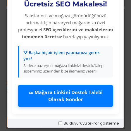
Ücretsiz SEO Makalesi!
Satışlarınızı ve mağaza görünürlüğünüzü
artırmak için pazaryeri mağazanıza özel
profesyonel
SEO içeriklerini ve makalelerini
tamamen ücretsiz
hazırlayıp yayınlıyoruz.
💡 Başka hiçbir işlem yapmanıza gerek
yok!
Sadece pazaryeri mağaza linkinizi destek/talep
sistemimiz üzerinden bize iletmeniz yeterli.
-7 %
-7 %
Aynalı G model Kuş Salıncağı Çeşitli Renklerde
Zincirli Yataklı Kuş Hamağı Antrasit Renkte
🎫 Mağaza Linkini Destek Talebi
Olarak Gönder
Üyelere Özel Fiyat
Üyelere Özel Fiyat
Üye Olunuz
Üye Olunuz
Bu duyuruyu tekrar gösterme