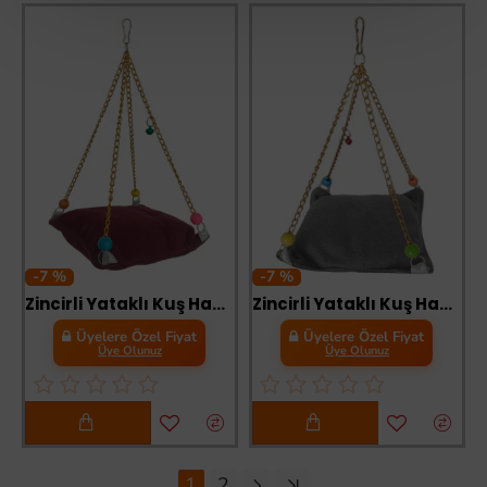
-7 %
-7 %
Zincirli Yataklı Kuş Hamağı Bordo Renkte
Zincirli Yataklı Kuş Hamağı Gri Renkte
Üyelere Özel Fiyat
Üyelere Özel Fiyat
Üye Olunuz
Üye Olunuz
1
2