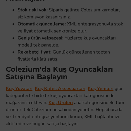
Stok riski yok:
Sipariş gelince Colezium kargolar,
siz komisyon kazanırsınız.
Otomatik güncelleme:
XML entegrasyonuyla stok
ve fiyat otomatik senkronize olur.
Geniş ürün yelpazesi:
Yüzlerce kuş oyuncakları
modeli tek panelde.
Rekabetçi fiyat:
Günlük güncellenen toptan
fiyatlarla kârlı satış.
Colezium'da Kuş Oyuncakları
Satışına Başlayın
Kuş Yuvaları
,
Kuş Kafes Aksesuarları
,
Kuş Yemleri
gibi
kategorilerle birlikte kuş oyuncakları kategorisini de
mağazanıza ekleyin.
Kuş Ürüleri
ana kategorisindeki tüm
ürünleri tek Colezium hesabından yönetin. Hepsiburada
ve Trendyol entegrasyonlarını kurun, XML bağlantınızı
aktif edin ve bugün satışa başlayın.