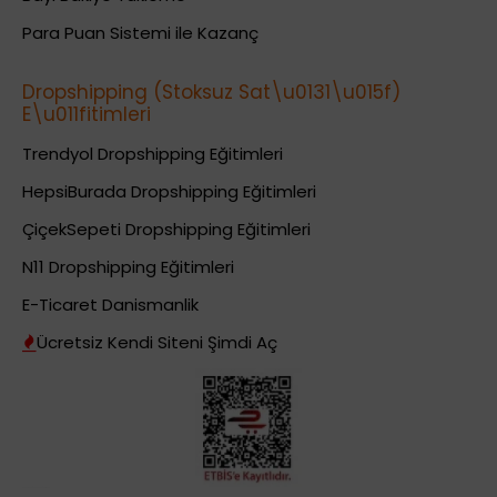
Para Puan Sistemi ile Kazanç
Dropshipping (Stoksuz Sat\u0131\u015f)
E\u011fitimleri
Trendyol Dropshipping Eğitimleri
HepsiBurada Dropshipping Eğitimleri
ÇiçekSepeti Dropshipping Eğitimleri
N11 Dropshipping Eğitimleri
E-Ticaret Danismanlik
Ücretsiz Kendi Siteni Şimdi Aç
Dropshipping (Stoksuz Satış) Eğitimleri