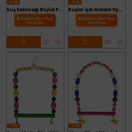
-7 %
-7 %
Kuş Salıncağı Büyük Parlak Boncuklu 10-16 cm
Kuşlar için Gondol Oyuncak 5.5 cm x 15 cm
Üyelere Özel Fiyat
Üyelere Özel Fiyat
Üye Olunuz
Üye Olunuz
-7 %
-7 %