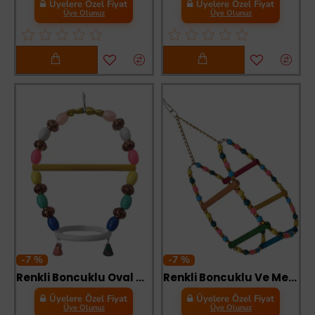
Üyelere Özel Fiyat
Üyelere Özel Fiyat
Üye Olunuz
Üye Olunuz
-7 %
-7 %
Renkli Boncuklu Oval Halkalı Papağan Salıncağı 15 cm-23 cm
Renkli Boncuklu Ve Merdivenli Damla Kuş Salıncağı 9-24 cm
Üyelere Özel Fiyat
Üyelere Özel Fiyat
Üye Olunuz
Üye Olunuz