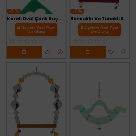
-7 %
-7 %
Kareli Oval Çanlı Kuş Oyuncağı 20 cm Zilli
Boncuklu Ve Tünekli Kuş Salıncağı 10 cm-14 cm Bordo
Üyelere Özel Fiyat
Üyelere Özel Fiyat
Üye Olunuz
Üye Olunuz