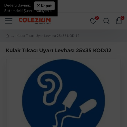
Değerli Bayimiz
X Kapat
ÜYE GIRIŞI
ÜYE OL
Sistemdeki Şuanki Bakiyeniz: -
0
0
Kulak Tıkacı Uyarı Levhası 25x35 KOD:12
Kulak Tıkacı Uyarı Levhası 25x35 KOD:12