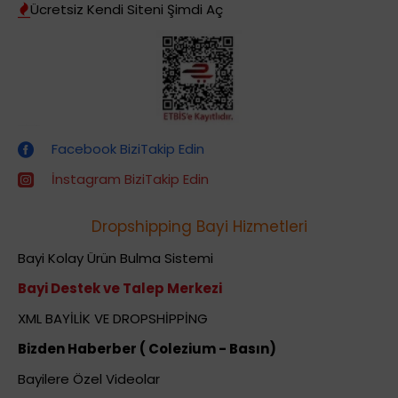
Ücretsiz Kendi Siteni Şimdi Aç
Dropshipping (Stoksuz Satış) Eğitimleri
Facebook BiziTakip Edin
İnstagram BiziTakip Edin
Dropshipping Bayi Hizmetleri
Bayi Kolay Ürün Bulma Sistemi
Bayi Destek ve Talep Merkezi
XML BAYİLİK VE DROPSHİPPİNG
Bizden Haberber ( Colezium - Basın)
Bayilere Özel Videolar