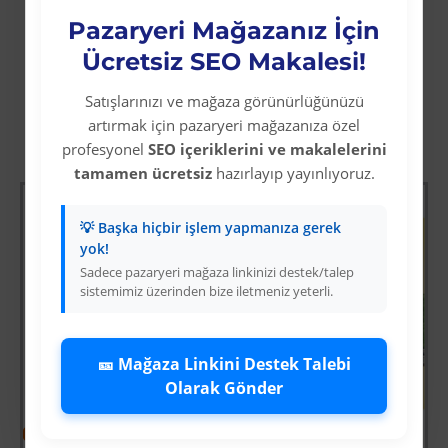
tekniği ile üretilmektedir.
Pazaryeri Mağazanız İçin
Ücretsiz SEO Makalesi!
Satışlarınızı ve mağaza görünürlüğünüzü
artırmak için pazaryeri mağazanıza özel
Diğer Kategori Ürünleri
profesyonel
SEO içeriklerini ve makalelerini
tamamen ücretsiz
hazırlayıp yayınlıyoruz.
💡 Başka hiçbir işlem yapmanıza gerek
yok!
Sadece pazaryeri mağaza linkinizi destek/talep
sistemimiz üzerinden bize iletmeniz yeterli.
🎫 Mağaza Linkini Destek Talebi
Olarak Gönder
-63 %
-64 %