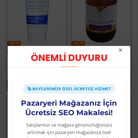
-45 %
-45 %
Bitkisel Leke Karşıtı Gece Kremi 100 Gr
Sivilce Ve Akne Serumu 20 ML
ÖNEMLİ DUYURU
Üyelere Özel Fiyat
Üyelere Özel Fiyat
Üye Olunuz
Üye Olunuz
🚀 BAYILERIMIZE ÖZEL ÜCRETSIZ HIZMET
Pazaryeri Mağazanız İçin
Ücretsiz SEO Makalesi!
Satışlarınızı ve mağaza görünürlüğünüzü
artırmak için pazaryeri mağazanıza özel