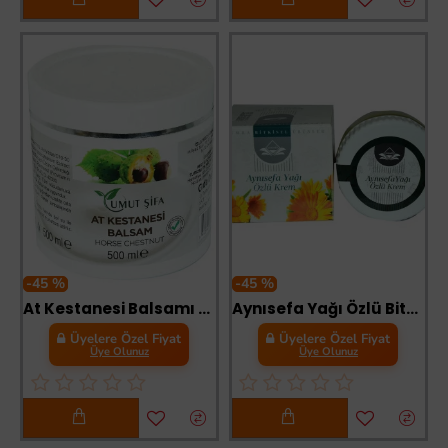
-45 %
-45 %
At Kestanesi Balsamı 500 ML
Aynısefa Yağı Özlü Bitkisel Krem 50 cc
Üyelere Özel Fiyat
Üyelere Özel Fiyat
Üye Olunuz
Üye Olunuz