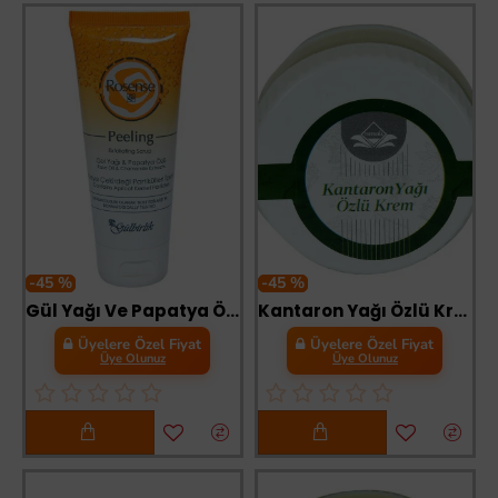
-45 %
-45 %
Gül Yağı Ve Papatya Özlü Peeling 100 ML
Kantaron Yağı Özlü Krem 50 cc
Üyelere Özel Fiyat
Üyelere Özel Fiyat
Üye Olunuz
Üye Olunuz