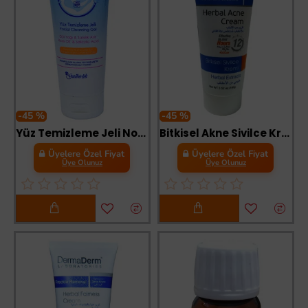
-45 %
-45 %
Yüz Temizleme Jeli Normal ve Karma Ciltler 100 ML
Bitkisel Akne Sivilce Kremi 100 Gr
Üyelere Özel Fiyat
Üyelere Özel Fiyat
Üye Olunuz
Üye Olunuz