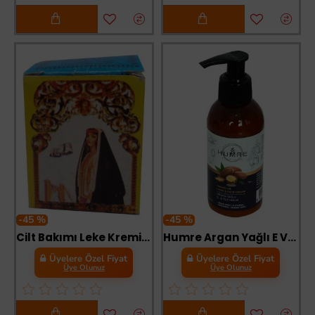
-45 %
-45 %
Cilt Bakımı Leke Kremi Normal Kuru Cilt Mavi Kutu 12 Gr
Humre Argan Yağlı E Vitaminli El ve Yüz Kremi 150 ML
Üyelere Özel Fiyat
Üyelere Özel Fiyat
Üye Olunuz
Üye Olunuz