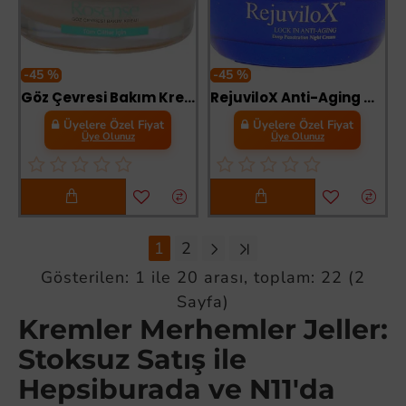
-45 %
-45 %
Göz Çevresi Bakım Kremi 20 ML
RejuviloX Anti-Aging Gece Bakım Kremi 50ML
Üyelere Özel Fiyat
Üyelere Özel Fiyat
Üye Olunuz
Üye Olunuz
1
2
Gösterilen: 1 ile 20 arası, toplam: 22 (2
Sayfa)
Kremler Merhemler Jeller:
Stoksuz Satış ile
Hepsiburada ve N11'da