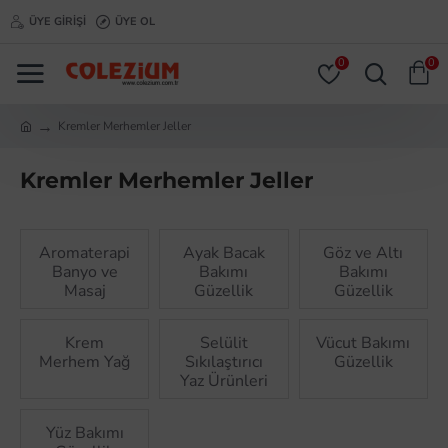
ÜYE GIRIŞI
ÜYE OL
0
0
Kremler Merhemler Jeller
Kremler Merhemler Jeller
Aromaterapi
Ayak Bacak
Göz ve Altı
Banyo ve
Bakımı
Bakımı
Masaj
Güzellik
Güzellik
Krem
Selülit
Vücut Bakımı
Merhem Yağ
Sıkılaştırıcı
Güzellik
Yaz Ürünleri
Yüz Bakımı