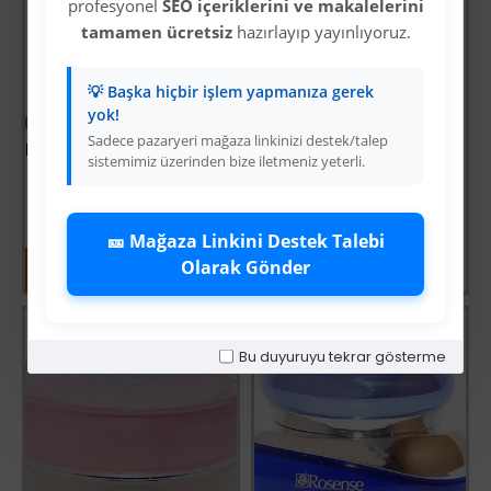
profesyonel
SEO içeriklerini ve makalelerini
tamamen ücretsiz
hazırlayıp yayınlıyoruz.
💡 Başka hiçbir işlem yapmanıza gerek
yok!
-45 %
-45 %
Sadece pazaryeri mağaza linkinizi destek/talep
Kantaron Özlü Krem Hemorodin St.Jhons Wort Cream 100 ML
Aloe Vera Özlü Cilt Bakım Jeli Collagen Hyaluronic Acid 250 ML
sistemimiz üzerinden bize iletmeniz yeterli.
Üyelere Özel Fiyat
Üyelere Özel Fiyat
Üye Olunuz
Üye Olunuz
🎫 Mağaza Linkini Destek Talebi
Olarak Gönder
Bu duyuruyu tekrar gösterme