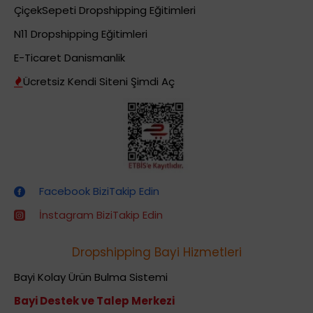
ÇiçekSepeti Dropshipping Eğitimleri
N11 Dropshipping Eğitimleri
E-Ticaret Danismanlik
Ücretsiz Kendi Siteni Şimdi Aç
Dropshipping (Stoksuz Satış) Eğitimleri
Facebook BiziTakip Edin
İnstagram BiziTakip Edin
Dropshipping Bayi Hizmetleri
Bayi Kolay Ürün Bulma Sistemi
Bayi Destek ve Talep Merkezi