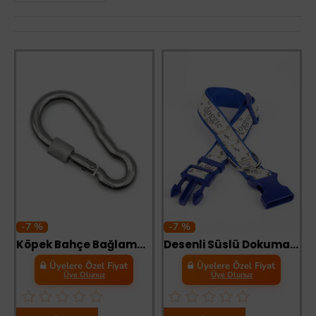
-7 %
-7 %
Köpek Bahçe Bağlama Yaylı Karabina Vidalı 4 mm
Desenli Süslü Dokuma Köpek Boyun Tasması 1,5 x 25-40 cm Mavi
Üyelere Özel Fiyat
Üyelere Özel Fiyat
Üye Olunuz
Üye Olunuz