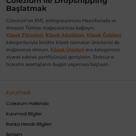
Colezium ile Dropshipping
Başlatmak
Colezium'un XML entegrasyonunu Hepsiburada ve
Amazon Türkiye mağazalarınıza bağlayın.
Köpek Elbiseleri
,
Köpek Ağızlıkları
,
Köpek Ödülleri
kategorileriyle birlikte köpek tasmaları ürünlerini de
mağazanıza ekleyin,
Köpek Ürünleri
ana kategorisini
ziyaret ederek portföyünüzü genişletin. Stoksuz e-
ticaretin avantajlarını bugün yaşamaya başlayın.
Kurumsal
Colezium Hakkında
Kurumsal Bilgiler
Banka Hesab Bilgileri
İletişim