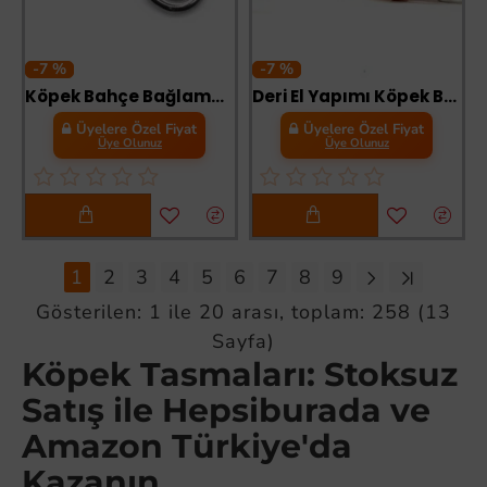
-7 %
-7 %
Köpek Bahçe Bağlama Yaylı Karabina 12 mm
Deri El Yapımı Köpek Boyun Tasması 1,5x32-37 cm Kırmızı
Üyelere Özel Fiyat
Üyelere Özel Fiyat
Üye Olunuz
Üye Olunuz
1
2
3
4
5
6
7
8
9
Gösterilen: 1 ile 20 arası, toplam: 258 (13
Sayfa)
Köpek Tasmaları: Stoksuz
Satış ile Hepsiburada ve
Amazon Türkiye'da
Kazanın