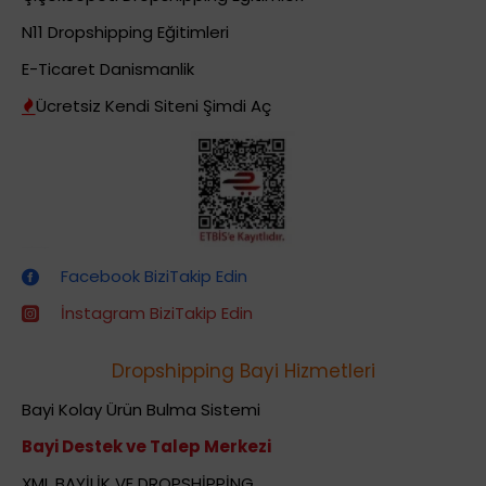
N11 Dropshipping Eğitimleri
E-Ticaret Danismanlik
Ücretsiz Kendi Siteni Şimdi Aç
Dropshipping (Stoksuz Satış) Eğitimleri
Facebook BiziTakip Edin
İnstagram BiziTakip Edin
Dropshipping Bayi Hizmetleri
Bayi Kolay Ürün Bulma Sistemi
Bayi Destek ve Talep Merkezi
XML BAYİLİK VE DROPSHİPPİNG