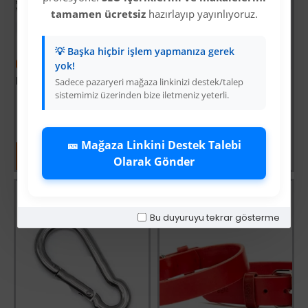
tamamen ücretsiz
hazırlayıp yayınlıyoruz.
💡 Başka hiçbir işlem yapmanıza gerek
-7 %
-7 %
yok!
Desenli Süslü Dokuma Köpek Gezdirme Kayışı El Yapımı 3 x 100 cm Mor
Deri El Yapımı Köpek Boyun Tasması 1,5x20-26 cm Siyah
Sadece pazaryeri mağaza linkinizi destek/talep
sistemimiz üzerinden bize iletmeniz yeterli.
Üyelere Özel Fiyat
Üyelere Özel Fiyat
Üye Olunuz
Üye Olunuz
🎫 Mağaza Linkini Destek Talebi
Olarak Gönder
Bu duyuruyu tekrar gösterme