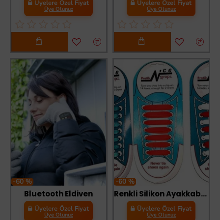
Üyelere Özel Fiyat
Üyelere Özel Fiyat
Üye Olunuz
Üye Olunuz
-60 %
-60 %
Bluetooth Eldiven
Renkli Silikon Ayakkabı Bağcıkları
Üyelere Özel Fiyat
Üyelere Özel Fiyat
Üye Olunuz
Üye Olunuz