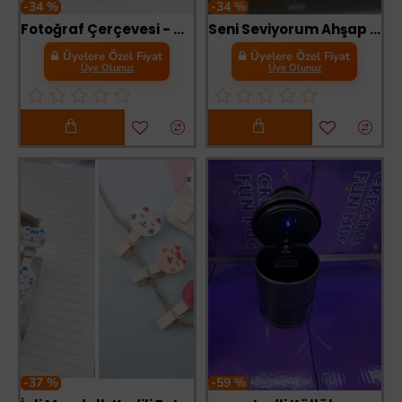
-34 %
-34 %
Fotoğraf Çerçevesi - Kübik Çerçeve - Hediyelik Çerçeve
Seni Seviyorum Ahşap Hediye Kutusu Sevgiliye Hediye
Üyelere Özel Fiyat
Üyelere Özel Fiyat
Üye Olunuz
Üye Olunuz
-37 %
-59 %