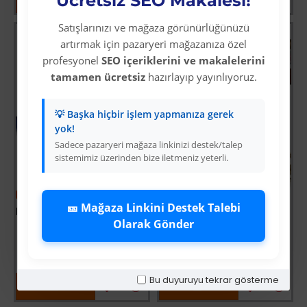
Ücretsiz SEO Makalesi!
Satışlarınızı ve mağaza görünürlüğünüzü
artırmak için pazaryeri mağazanıza özel
profesyonel
SEO içeriklerini ve makalelerini
tamamen ücretsiz
hazırlayıp yayınlıyoruz.
💡 Başka hiçbir işlem yapmanıza gerek
yok!
Sadece pazaryeri mağaza linkinizi destek/talep
sistemimiz üzerinden bize iletmeniz yeterli.
-52 %
-52 %
🎫 Mağaza Linkini Destek Talebi
Dümen Tasarımlı Masa Lambası
Mandal Mini Ahşap Mandal (100 Adet)
Olarak Gönder
Üyelere Özel Fiyat
Üyelere Özel Fiyat
Üye Olunuz
Üye Olunuz
Bu duyuruyu tekrar gösterme