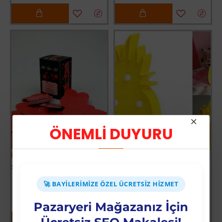
ÖNEMLİ DUYURU
-51 %
-52 %
Seni Seviyorum Mesaj Notları
Ananas Tasarımlı Masa Lambası
Üyelere Özel Fiyat
Üyelere Özel Fiyat
🚀 BAYILERIMIZE ÖZEL ÜCRETSIZ HIZMET
Üye Olunuz
Üye Olunuz
Pazaryeri Mağazanız İçin