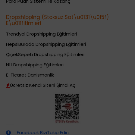
Para Puan Sistemi ile Kazanç
Dropshipping (Stoksuz Sat\u0131\u015f)
E\u011fitimleri
Trendyol Dropshipping Eğitimleri
HepsiBurada Dropshipping Eğitimleri
ÇiçekSepeti Dropshipping Eğitimleri
N11 Dropshipping Eğitimleri
E-Ticaret Danismanlik
Ücretsiz Kendi Siteni Şimdi Aç
Dropshipping (Stoksuz Satış) Eğitimleri
Facebook BiziTakip Edin