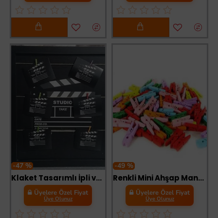
-47 %
-49 %
Klaket Tasarımlı İpli ve Mandallı Fotoğraf Çerçevesi
Renkli Mini Ahşap Mandal (100 Adet)
Üyelere Özel Fiyat
Üyelere Özel Fiyat
Üye Olunuz
Üye Olunuz