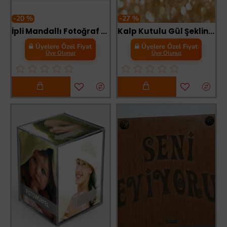
-20 %
-27 %
İpli Mandallı Fotoğraf Albümü Ve Fotoğraf Çerçevesi
Kalp Kutulu Gül Şeklinde Sabun
Üyelere Özel Fiyat
Üyelere Özel Fiyat
Üye Olunuz
Üye Olunuz