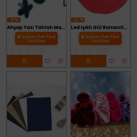
-5 %
-11 %
Ahşap Yazı Tahtalı Mandal Seti
Led Işıklı Gül Romantik Gül
Üyelere Özel Fiyat
Üyelere Özel Fiyat
Üye Olunuz
Üye Olunuz