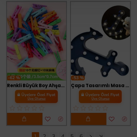
-62 %
-53 %
Renkli Büyük Boy Ahşap Mandal
Çapa Tasarımlı Masa Lambası
Üyelere Özel Fiyat
Üyelere Özel Fiyat
Üye Olunuz
Üye Olunuz
1
2
3
4
5
6