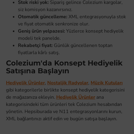
Stok riski yok:
Sipariş gelince Colezium kargolar,
siz komisyon kazanırsınız.
Otomatik güncelleme:
XML entegrasyonuyla stok
ve fiyat otomatik senkronize olur.
Geniş ürün yelpazesi:
Yüzlerce konsept hediyelik
modeli tek panelde.
Rekabetçi fiyat:
Günlük güncellenen toptan
fiyatlarla kârlı satış.
Colezium'da Konsept Hediyelik
Satışına Başlayın
Hediyelik Ürünler
,
Nostaljik Radyolar
,
Müzik Kutuları
gibi kategorilerle birlikte konsept hediyelik kategorisini
de mağazanıza ekleyin.
Hediyelik Ürünler
ana
kategorisindeki tüm ürünleri tek Colezium hesabından
yönetin. Hepsiburada ve N11 entegrasyonlarını kurun,
XML bağlantınızı aktif edin ve bugün satışa başlayın.