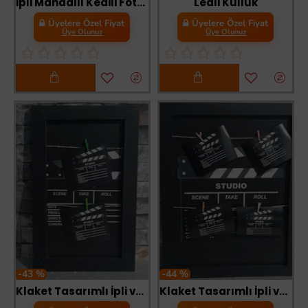
İpli Mandallı Kedili Fotoğraf Albümü Kedi Kafası Şekilli Mandal
Ledli Küllük
Üyelere Özel Fiyat
Üyelere Özel Fiyat
Üye Olunuz
Üye Olunuz
-43 %
-44 %
Klaket Tasarımlı İpli ve Mandallı Fotoğraf Çerçevesi No: 1
Klaket Tasarımlı İpli ve Mandallı Fotoğraf Çerçevesi No: 2