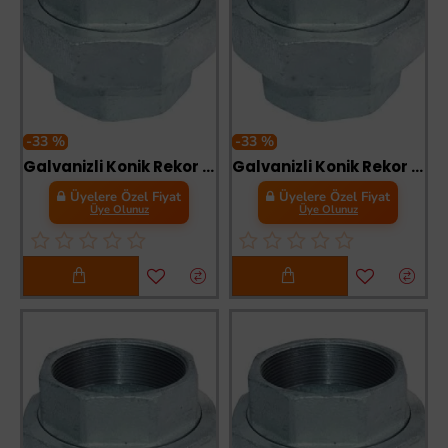
-33 %
-33 %
Galvanizli Konik Rekor 1/2
Galvanizli Konik Rekor 3/4
Üyelere Özel Fiyat
Üyelere Özel Fiyat
Üye Olunuz
Üye Olunuz