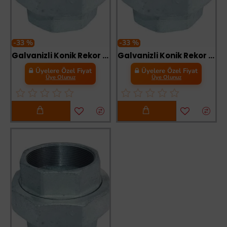
-33 %
-33 %
Galvanizli Konik Rekor 1 1/2
Galvanizli Konik Rekor 2 lik
Üyelere Özel Fiyat
Üyelere Özel Fiyat
Üye Olunuz
Üye Olunuz