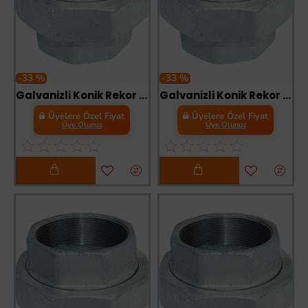
-33 %
-33 %
Galvanizli Konik Rekor 1 lik
Galvanizli Konik Rekor 1 1/4
Üyelere Özel Fiyat
Üyelere Özel Fiyat
Üye Olunuz
Üye Olunuz