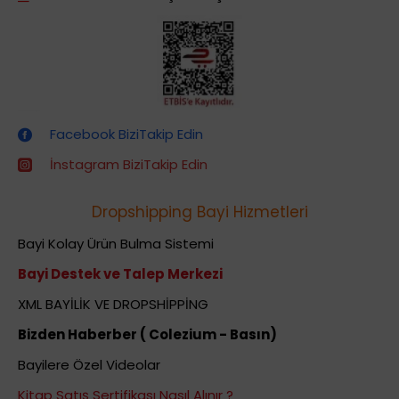
Dropshipping (Stoksuz Satış) Eğitimleri
Facebook BiziTakip Edin
İnstagram BiziTakip Edin
Dropshipping Bayi Hizmetleri
Bayi Kolay Ürün Bulma Sistemi
Bayi Destek ve Talep Merkezi
XML BAYİLİK VE DROPSHİPPİNG
Bizden Haberber ( Colezium - Basın)
Bayilere Özel Videolar
Kitap Satış Sertifikası Nasıl Alınır ?