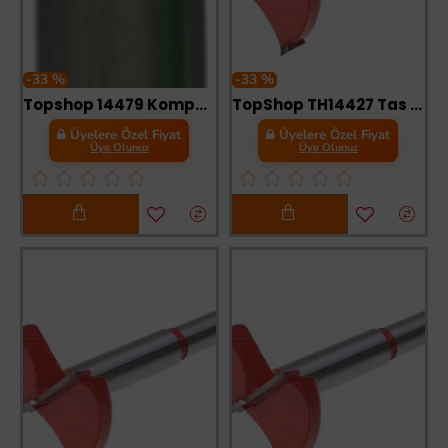
-33 %
-33 %
Topshop 14479 Kompozit Freze Bıçağı 1X12 mm
TopShop TH14427 Tas Menteşe Açma 35 mm
Üyelere Özel Fiyat
Üyelere Özel Fiyat
Üye Olunuz
Üye Olunuz