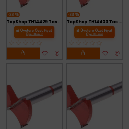
-33 %
-33 %
TopShop TH14429 Tas Menteşe Açma 40 mm
TopShop TH14430 Tas Menteşe Açma 45 mm
Üyelere Özel Fiyat
Üyelere Özel Fiyat
Üye Olunuz
Üye Olunuz