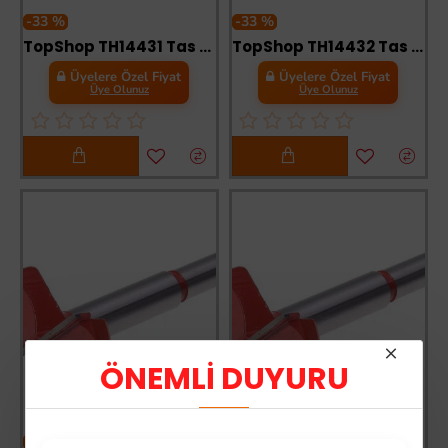
-33 %
-33 %
TopShop TH14431 Tas Menteşe Açma 50 mm
TopShop TH14432 Tas Menteşe Açma 60 mm
Üyelere Özel Fiyat
Üyelere Özel Fiyat
Üye Olunuz
Üye Olunuz
ÖNEMLİ DUYURU
-33 %
-33 %