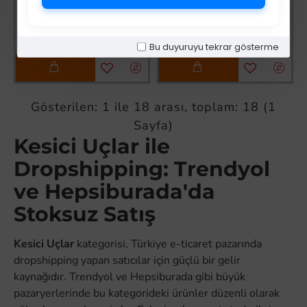
Üyelere Özel Fiyat
Üyelere Özel Fiyat
Üye Olunuz
Üye Olunuz
Bu duyuruyu tekrar gösterme
Gösterilen: 1 ile 18 arası, toplam: 18 (1
Sayfa)
Kesici Uçlar ile
Dropshipping: Trendyol
ve Hepsiburada'da
Stoksuz Satış
Kesici Uçlar
kategorisi, Türkiye e-ticaret pazarında
dropshipping yapan satıcılar için güçlü bir gelir
kaynağıdır. Trendyol ve Hepsiburada gibi büyük
pazaryerlerinde bu kategorideki ürünler düzenli olarak