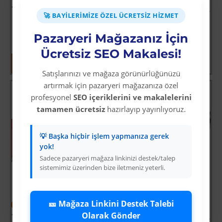
TopShop TH14433 Tas Menteşe Açma 65 mm
TopShop TH14436 Tas Menteşe Açma 80 mm
🚀 BAYILERIMIZE ÖZEL ÜCRETSIZ HIZMET
Üyelere Özel Fiyat
Üyelere Özel Fiyat
Üye Olunuz
Üye Olunuz
Pazaryeri Mağazanız İçin
Ücretsiz SEO Makalesi!
Satışlarınızı ve mağaza görünürlüğünüzü
artırmak için pazaryeri mağazanıza özel
profesyonel
SEO içeriklerini ve makalelerini
tamamen ücretsiz
hazırlayıp yayınlıyoruz.
💡 Başka hiçbir işlem yapmanıza gerek
yok!
Sadece pazaryeri mağaza linkinizi destek/talep
sistemimiz üzerinden bize iletmeniz yeterli.
🎫 Mağaza Linkini Destek Talebi
-33 %
-33 %
Olarak Gönder
TopShop TH14438 Tas Menteşe Açma 90 mm
TopShop TH14439 Tas Menteşe Açma 100 mm