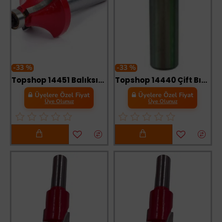
-33 %
-33 %
Topshop 14451 Balıksırtı Freze Bıçağı 12 mm R5
Topshop 14440 Çift Bıçak Rulmanlı Freze Lamba Bıçağı 6X12 mm
Üyelere Özel Fiyat
Üyelere Özel Fiyat
Üye Olunuz
Üye Olunuz