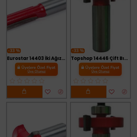
-33 %
-33 %
Eurostar 14403 İki Ağızlı Freze Kanal Açma Bıçağı 8X8X25 mm
Topshop 14446 Çift Bıçak Rulmanlı Freze Lamba Bıçağı 4X12 mm
Üyelere Özel Fiyat
Üyelere Özel Fiyat
Üye Olunuz
Üye Olunuz