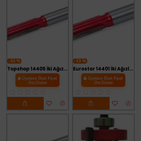
-33 %
-33 %
Topshop 14405 İki Ağızlı Freze Kanal Açma Bıçağı 8X10X25 mm
Eurostar 14401 İki Ağızlı Freze Kanal Açma Bıçağı 6X6X25 mm
Üyelere Özel Fiyat
Üyelere Özel Fiyat
Üye Olunuz
Üye Olunuz