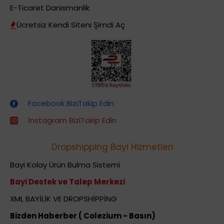
E-Ticaret Danismanlik
Ücretsiz Kendi Siteni Şimdi Aç
Dropshipping (Stoksuz Satış) Eğitimleri
Facebook BiziTakip Edin
İnstagram BiziTakip Edin
Dropshipping Bayi Hizmetleri
Bayi Kolay Ürün Bulma Sistemi
Bayi Destek ve Talep Merkezi
XML BAYİLİK VE DROPSHİPPİNG
Bizden Haberber ( Colezium - Basın)