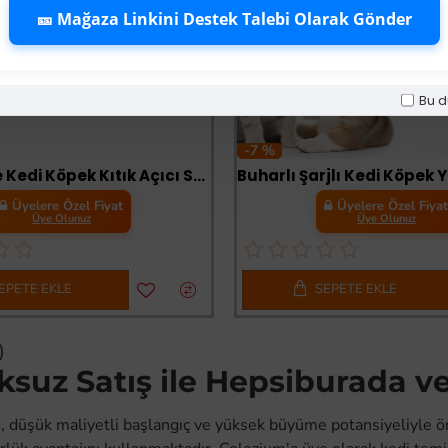
🎫 Mağaza Linkini Destek Talebi Olarak Gönder
Bu d
-7 %
Veterinaire Kedi Köpek Kıtık Açıcı Sprey 150 ml
Üyelere Özel Fiyat
Üyelere Özel Fiya
Üye Olunuz
Üye Olunuz
EPETE EKLE
SEPETE EKLE
)
oksuz Satış ile Hepsiburada 
, düşük maliyetli başlangıç ve yüksek büyüme potansiyeliyle ö