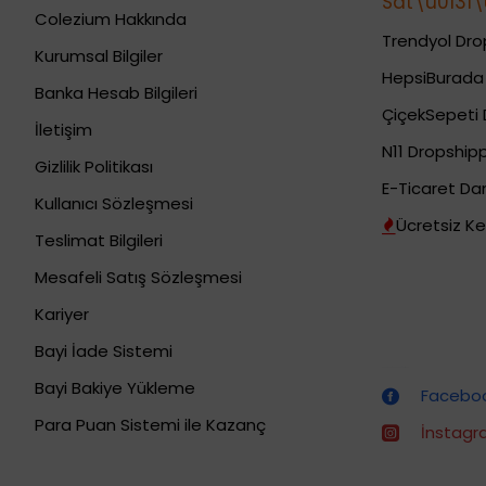
Sat\u0131\u
Colezium Hakkında
Trendyol Drop
Kurumsal Bilgiler
HepsiBurada 
Banka Hesab Bilgileri
ÇiçekSepeti 
İletişim
N11 Dropshipp
Gizlilik Politikası
E-Ticaret Da
Kullanıcı Sözleşmesi
Ücretsiz Ke
Teslimat Bilgileri
Mesafeli Satış Sözleşmesi
Kariyer
Bayi İade Sistemi
Dropshipping (Stoksuz Satış) Eğitimleri
Bayi Bakiye Yükleme
Facebook
Para Puan Sistemi ile Kazanç
İnstagra