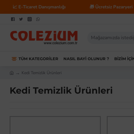
Ticaret Danışmanlığı
🎁 Ücretsiz Pazaryeri Entegrasy
TÜM KATEGORILER
NASIL BAYI OLUNUR ?
BIZIM İÇ
Kedi Temizlik Ürünleri
Kedi Temizlik Ürünleri