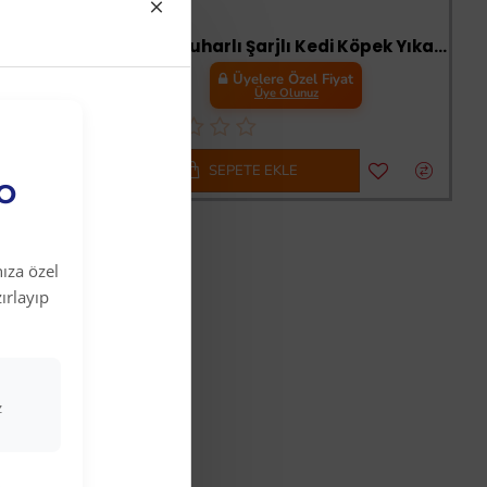
-7 %
k Rulosu
Brush Buharlı Şarjlı Kedi Köpek Yıkama Aparatı
t
Üyelere Özel Fiyat
Üye Olunuz
SEPETE EKLE
EO
ıza özel
ırlayıp
z