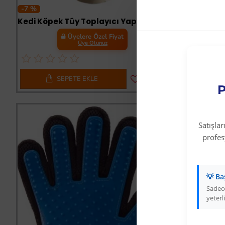
-7 %
-7 %
Kedi Köpek Tüy Toplayıcı Yapışkanlı Rulo 60 Yaprak Mavi
Üyelere Özel Fiyat
Üye Olunuz
SEPETE EKLE
S
P
Satışla
profe
💡 Ba
Sadece
yeterli