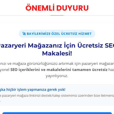
-7 %
ÖNEMLİ DUYURU
Kedi Köpek Tüy Toplayıcı Yapışkanlı Rulo 60 Yaprak Pembe
Yıkanabilir Kedi Köpe
Üyelere Özel Fiyat
Üyelere Özel Fiya
Üye Olunuz
Üye Olunuz
🚀 BAYILERIMIZE ÖZEL ÜCRETSIZ HIZMET
EPETE EKLE
SEPETE EKLE
azaryeri Mağazanız İçin Ücretsiz S
Makalesi!
rınızı ve mağaza görünürlüğünüzü artırmak için pazaryeri mağazan
syonel
SEO içeriklerini ve makalelerini tamamen ücretsiz
haz
yayınlıyoruz.
şka hiçbir işlem yapmanıza gerek yok!
 pazaryeri mağaza linkinizi destek/talep sistemimiz üzerinden bize iletmeni
.