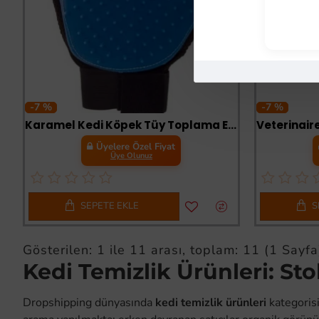
-7 %
-7 %
Karamel Kedi Köpek Tüy Toplama Eldiveni
Üyelere Özel Fiyat
Üye Olunuz
SEPETE EKLE
S
Gösterilen: 1 ile 11 arası, toplam: 11 (1 Sayfa
Kedi Temizlik Ürünleri: St
Dropshipping dünyasında
kedi temizlik ürünleri
kategorisi