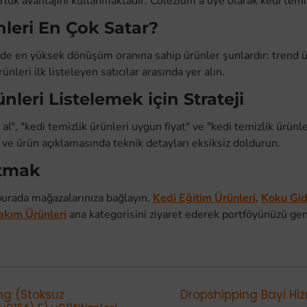
lük avantajını kullanmaktadır. Colezium'a üye olarak kedi temiz
nleri En Çok Satar?
sinde en yüksek dönüşüm oranına sahip ürünler şunlardır: trend
leri ilk listeleyen satıcılar arasında yer alın.
leri Listelemek için Strateji
 al", "kedi temizlik ürünleri uygun fiyat" ve "kedi temizlik ürünl
n ve ürün açıklamasında teknik detayları eksiksiz doldurun.
atmak
rada mağazalarınıza bağlayın.
Kedi Eğitim Ürünleri
,
Koku Gide
akım Ürünleri
ana kategorisini ziyaret ederek portföyünüzü gen
ng (Stoksuz
Dropshipping Bayi Hiz