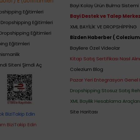
015f) E\u011fitimleri
Bayi Kolay Ürün Bulma Sistemi
shipping Eğitimleri
Bayi Destek ve Talep Merkez
Dropshipping Eğitimleri
XML BAYİLİK VE DROPSHİPPİNG
Dropshipping Eğitimleri
Bizden Haberber ( Colezium
ing Eğitimleri
Bayilere Özel Videolar
nismanlik
Kitap Satış Sertifikası Nasıl Alını
ndi Siteni Şimdi Aç
Colezium Blog
Pazar Yeri Entegrasyon Genel 
Dropshipping Stosuz Satış Reh
XML Bayilik Hesablama Araçları
Site Haritası
 BiziTakip Edin
m BiziTakip Edin