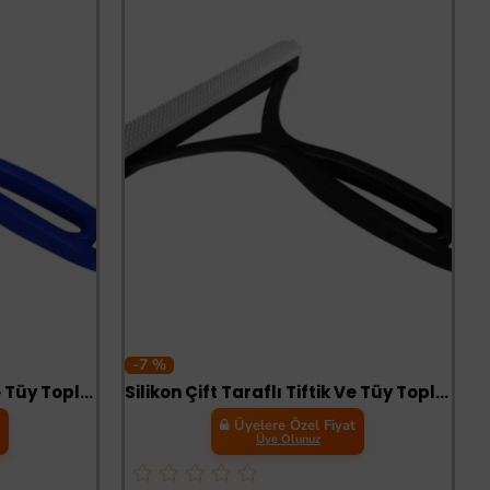
-7 %
Silikon Çift Taraflı Tiftik Ve Tüy Toplayıcı 12.5 cm*14 cm Mavi
Silikon Çift Taraflı Tiftik Ve Tüy Toplayıcı 12.5 cm*14 cm Siyah
t
Üyelere Özel Fiyat
Üye Olunuz