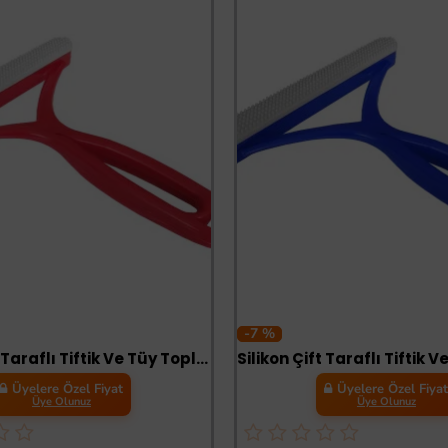
-7 %
Silikon Çift Taraflı Tiftik Ve Tüy Toplayıcı 12.5 cm*14 cm Kırmızı
Üyelere Özel Fiyat
Üyelere Özel Fiya
Üye Olunuz
Üye Olunuz