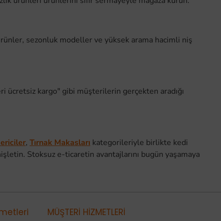
lik ürünleri ürünlerini sıfır sermayeyle mağaza kurun.
 ürünler, sezonluk modeller ve yüksek arama hacimli niş
eri ücretsiz kargo" gibi müşterilerin gerçekten aradığı
riciler
,
Tırnak Makasları
kategorileriyle birlikte kedi
işletin. Stoksuz e-ticaretin avantajlarını bugün yaşamaya
metleri
MÜŞTERİ HİZMETLERİ