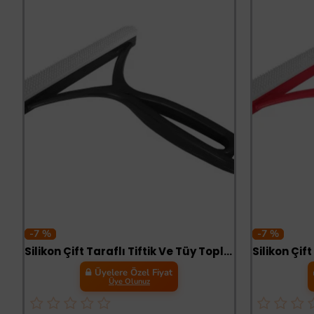
-7 %
-7 %
Silikon Çift Taraflı Tiftik Ve Tüy Toplayıcı 12.5 cm*14 cm Gri
Üyelere Özel Fiyat
Üye Olunuz