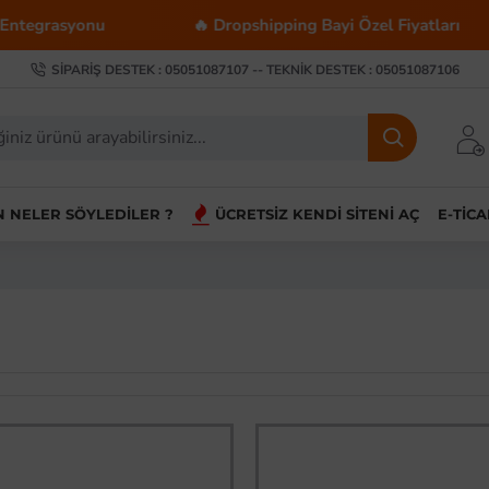
onu
🔥 Dropshipping Bayi Özel Fiyatları
💰 
SIPARIŞ DESTEK : 05051087107 -- TEKNIK DESTEK : 05051087106
IN NELER SÖYLEDILER ?
ÜCRETSIZ KENDI SITENI AÇ
E-TIC