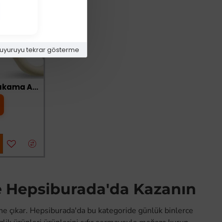
uyuruyu tekrar gösterme
Buharlı Şarjlı Kedi Köpek Yıkama Aparatı Katlanabilir
t
ve Hepsiburada'da Kazanın
ne çıkar. Hepsiburada'da bu kategoride günlük binlerce