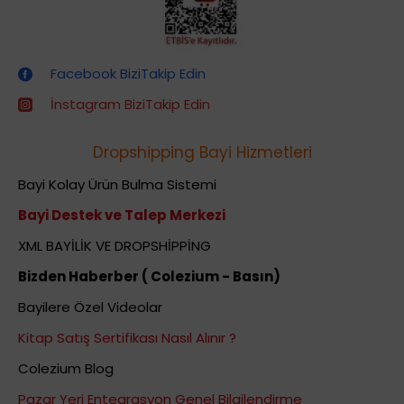
Dropshipping (Stoksuz Satış) Eğitimleri
Facebook BiziTakip Edin
İnstagram BiziTakip Edin
Dropshipping Bayi Hizmetleri
Bayi Kolay Ürün Bulma Sistemi
Bayi Destek ve Talep Merkezi
XML BAYİLİK VE DROPSHİPPİNG
Bizden Haberber ( Colezium - Basın)
Bayilere Özel Videolar
Kitap Satış Sertifikası Nasıl Alınır ?
Colezium Blog
Pazar Yeri Entegrasyon Genel Bilgilendirme