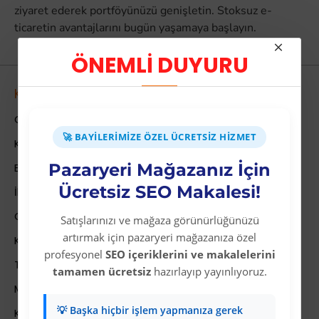
ziyaret ederek portföyünüzü genişletin. Stoksuz e-
ticaretin avantajlarını bugün yaşamaya başlayın.
ÖNEMLİ DUYURU
Kurumsal
Colezium Hakkında
🚀 BAYILERIMIZE ÖZEL ÜCRETSIZ HIZMET
Kurumsal Bilgiler
Pazaryeri Mağazanız İçin
Banka Hesab Bilgileri
Ücretsiz SEO Makalesi!
İletişim
Gizlilik Politikası
Satışlarınızı ve mağaza görünürlüğünüzü
artırmak için pazaryeri mağazanıza özel
Kullanıcı Sözleşmesi
profesyonel
SEO içeriklerini ve makalelerini
Teslimat Bilgileri
tamamen ücretsiz
hazırlayıp yayınlıyoruz.
Mesafeli Satış Sözleşmesi
💡 Başka hiçbir işlem yapmanıza gerek
Kariyer