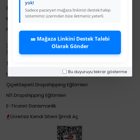
yok!
Bayi İade Sistemi
Sadece pazaryeri mağaza linkinizi destek/talep
sistemimiz üzerinden bize iletmeniz yeterli.
Bayi Bakiye Yükleme
Para Puan Sistemi ile Kazanç
🎫 Mağaza Linkini Destek Talebi
Dropshipping (Stoksuz Sat\u0131\u015f)
Olarak Gönder
E\u011fitimleri
Trendyol Dropshipping Eğitimleri
Bu duyuruyu tekrar gösterme
HepsiBurada Dropshipping Eğitimleri
ÇiçekSepeti Dropshipping Eğitimleri
N11 Dropshipping Eğitimleri
E-Ticaret Danismanlik
Ücretsiz Kendi Siteni Şimdi Aç