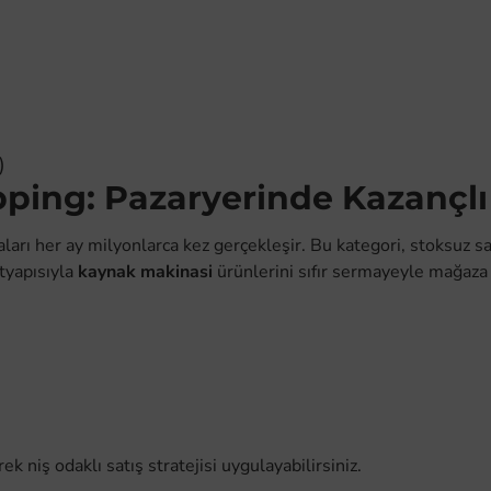
)
ing: Pazaryerinde Kazançlı 
her ay milyonlarca kez gerçekleşir. Bu kategori, stoksuz satış y
tyapısıyla
kaynak makinasi
ürünlerini sıfır sermayeyle mağaza
k niş odaklı satış stratejisi uygulayabilirsiniz.