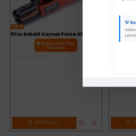
💡 Ba
-66 %
Sadece
Eltos Bakalit Kaynak Pense 400 Amper
yeterli
Üyelere Özel Fiyat
Üye Olunuz
-66 %
SEPETE EKLE
S