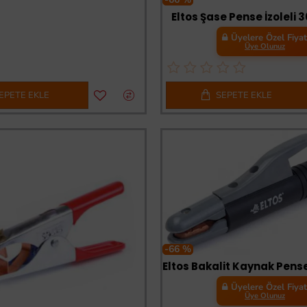
Eltos Şase Pense İzoleli
Üyelere Özel Fiya
Üye Olunuz
EPETE EKLE
SEPETE EKLE
-66 %
Üyelere Özel Fiya
Üye Olunuz