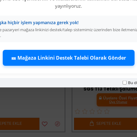
yayınlıyoruz.
şka hiçbir işlem yapmanıza gerek yok!
 pazaryeri mağaza linkinizi destek/talep sistemimiz üzerinden bize iletmeni
.
🎫 Mağaza Linkini Destek Talebi Olarak Gönder
Tomax Prinç Kaynak Pensesi - 600 Amper
Üyelere Özel Fiyat
Üye Olunuz
-33 %
Bu d
SGS T13 Tetikli Şalüm
Üyelere Özel Fiya
Üye Olunuz
EPETE EKLE
SEPETE EKLE