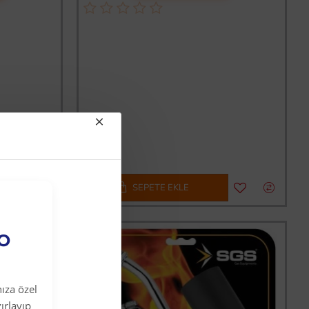
SEPETE EKLE
EO
ıza özel
ırlayıp