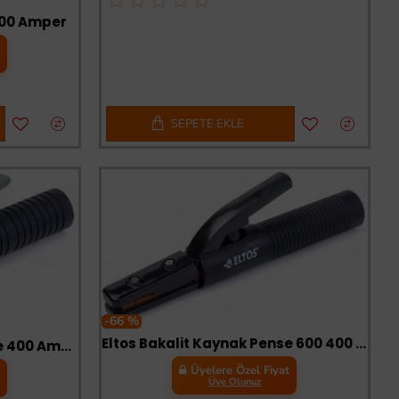
 300 Amper
t
SEPETE EKLE
-66 %
Eltos Bakalit Kaynak Pense 600 400 Amper
Eltos Bakalit Kaynak Pense 400 Amper
Üyelere Özel Fiyat
t
Üye Olunuz