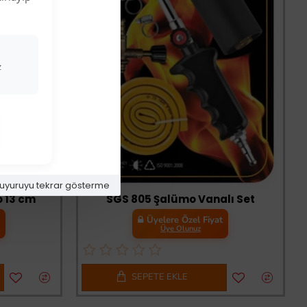
z
-33 %
uyuruyu tekrar gösterme
o 13 cm
SGS 805 Şalümo Vanalı Set
t
Üyelere Özel Fiyat
Üye Olunuz
SEPETE EKLE