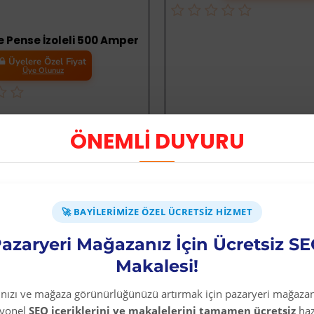
e Pense İzoleli 500 Amper
Üyelere Özel Fiyat
Üye Olunuz
ÖNEMLİ DUYURU
EPETE EKLE
SEPETE EKLE
🚀 BAYILERIMIZE ÖZEL ÜCRETSIZ HIZMET
azaryeri Mağazanız İçin Ücretsiz S
Makalesi!
rınızı ve mağaza görünürlüğünüzü artırmak için pazaryeri mağazan
syonel
SEO içeriklerini ve makalelerini tamamen ücretsiz
haz