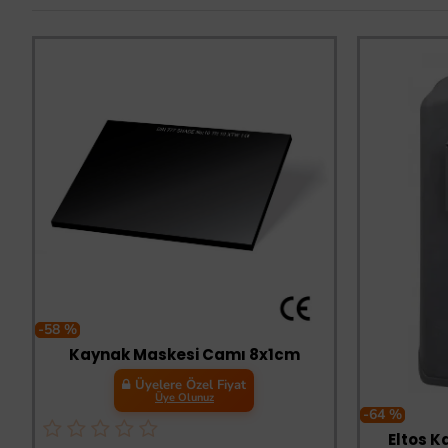
-58 %
Kaynak Maskesi Camı 8x1cm
Üyelere Özel Fiyat
Üye Olunuz
-64 %
Eltos K