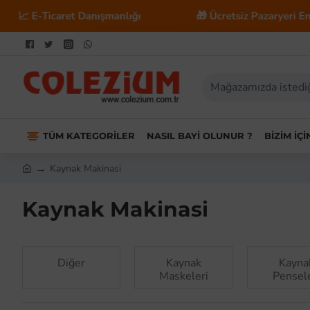
t Danışmanlığı
🎁 Ücretsiz Pazaryeri Entegrasyonu
TÜM KATEGORILER
NASIL BAYI OLUNUR ?
BIZIM İÇ
Kaynak Makinasi
Kaynak Makinasi
Diğer
Kaynak
Kayna
Maskeleri
Pensele