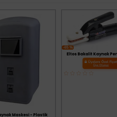
-65 %
Eltos Bakalit Kaynak Pe
Üyelere Özel Fiya
Üye Olunuz
aynak Maskesi - Plastik