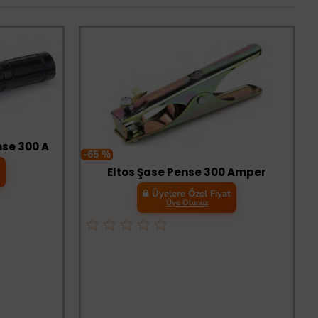
nse 300 A
-65 %
t
Eltos Şase Pense 300 Amper
Üyelere Özel Fiyat
Üye Olunuz