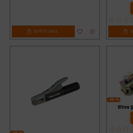
SEPETE EKLE
S
-66 %
Eltos
-65 %