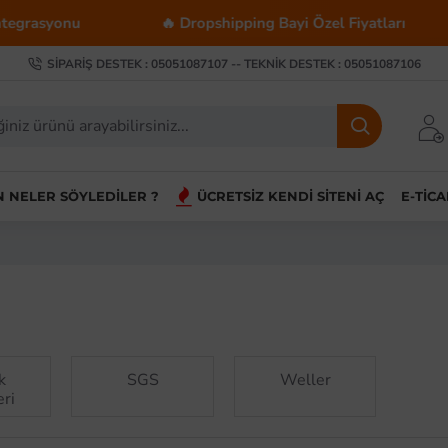
🔥 Dropshipping Bayi Özel Fiyatları
💰 Toptan
SIPARIŞ DESTEK : 05051087107 -- TEKNIK DESTEK : 05051087106
IN NELER SÖYLEDILER ?
ÜCRETSIZ KENDI SITENI AÇ
E-TIC
k
SGS
Weller
ri