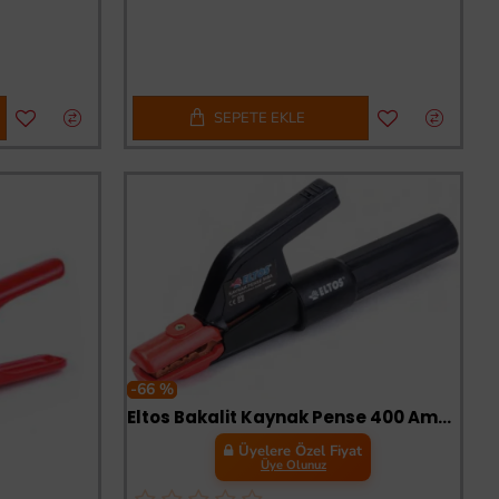
SEPETE EKLE
-66 %
Eltos Bakalit Kaynak Pense 400 Amper
Üyelere Özel Fiyat
Üye Olunuz