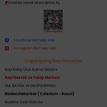
Ücretsiz Kendi Siteni Şimdi Aç
Dropshipping (Stoksuz Satış) Eğitimleri
Facebook BiziTakip Edin
İnstagram BiziTakip Edin
Dropshipping Bayi Hizmetleri
Bayi Kolay Ürün Bulma Sistemi
Bayi Destek ve Talep Merkezi
XML BAYİLİK VE DROPSHİPPİNG
Bizden Haberber ( Colezium - Basın)
Bayilere Özel Videolar