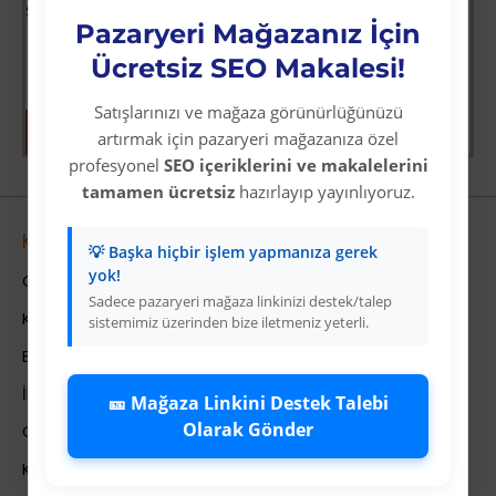
Star Diving Dalış Maskesi Yetişkin - 51701-MAVİ - 1 ADET
Pazaryeri Mağazanız İçin
Üyelere Özel Fiyat
Üye Olunuz
Ücretsiz SEO Makalesi!
Satışlarınızı ve mağaza görünürlüğünüzü
artırmak için pazaryeri mağazanıza özel
profesyonel
SEO içeriklerini ve makalelerini
tamamen ücretsiz
hazırlayıp yayınlıyoruz.
Kurumsal
💡 Başka hiçbir işlem yapmanıza gerek
yok!
Colezium Hakkında
Sadece pazaryeri mağaza linkinizi destek/talep
Kurumsal Bilgiler
sistemimiz üzerinden bize iletmeniz yeterli.
Banka Hesab Bilgileri
İletişim
🎫 Mağaza Linkini Destek Talebi
Olarak Gönder
Gizlilik Politikası
Kullanıcı Sözleşmesi