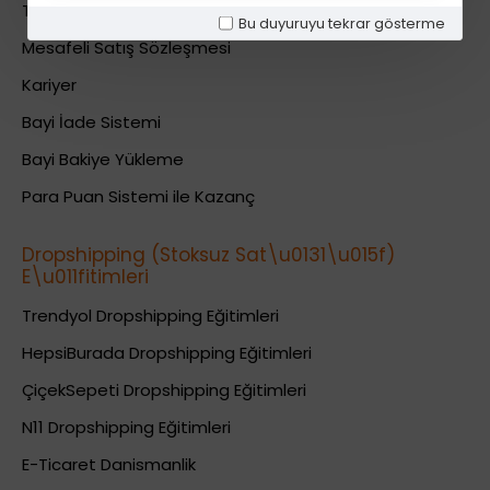
Teslimat Bilgileri
Bu duyuruyu tekrar gösterme
Mesafeli Satış Sözleşmesi
Kariyer
Bayi İade Sistemi
Bayi Bakiye Yükleme
Para Puan Sistemi ile Kazanç
Dropshipping (Stoksuz Sat\u0131\u015f)
E\u011fitimleri
Trendyol Dropshipping Eğitimleri
HepsiBurada Dropshipping Eğitimleri
ÇiçekSepeti Dropshipping Eğitimleri
N11 Dropshipping Eğitimleri
E-Ticaret Danismanlik