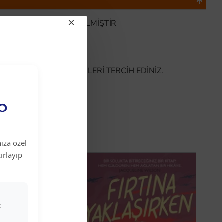
İKİ DERİDEN İMAL EDİLMİŞTİR
İM
M
DALET
İÇİN HAKİKİ DERİ ÜRÜNLERİ TERCİH EDİNİZ.
EO
ıza özel
ırlayıp
z