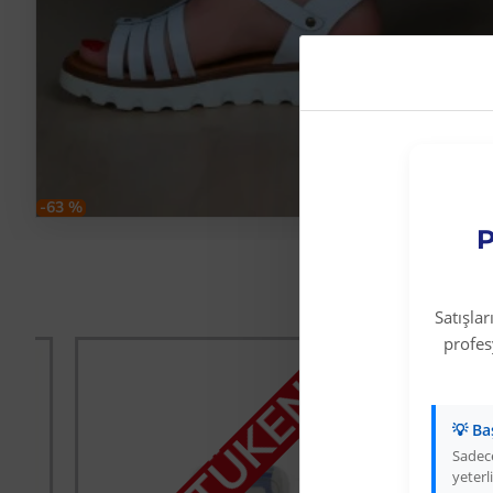
-63 %
P
Satışla
profe
STOK TÜKENDİ
💡 Ba
Sadece
yeterli