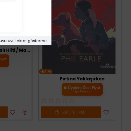
uyuruyu tekrar gösterme
Tomax SDS Plus 4 Elmaslı Hilti / Matkap Ucu 11x210
-64 %
Fırtına Yaklaşırken
Üyelere Özel Fiyat
Üye Olunuz
SEPETE EKLE