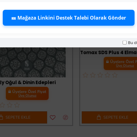
🎫 Mağaza Linkini Destek Talebi Olarak Gönder
Bu d
-64 %
Üyelere Özel Fiyat
Üye Olunuz
ul & Dinin Edepleri
Üyelere Özel Fiyat
Üye Olunuz
PETE EKLE
SEPETE EKLE