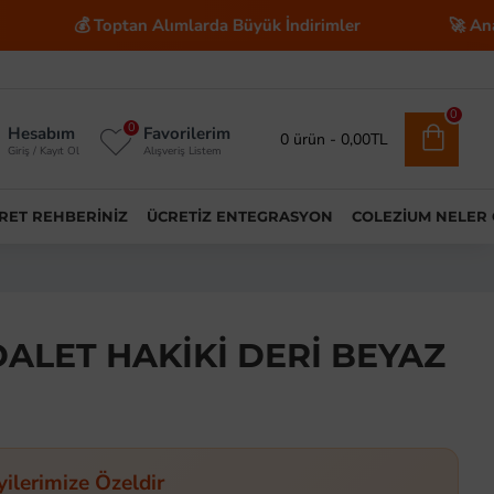
💰 Toptan Alımlarda Büyük İndirimler
🚀 Anahtar Tesli
0
0
Hesabım
Favorilerim
0 ürün - 0,00TL
Giriş / Kayıt Ol
Alışveriş Listem
ARET REHBERINIZ
ÜCRETIZ ENTEGRASYON
COLEZIUM NELER
ALET HAKİKİ DERİ BEYAZ
yilerimize Özeldir