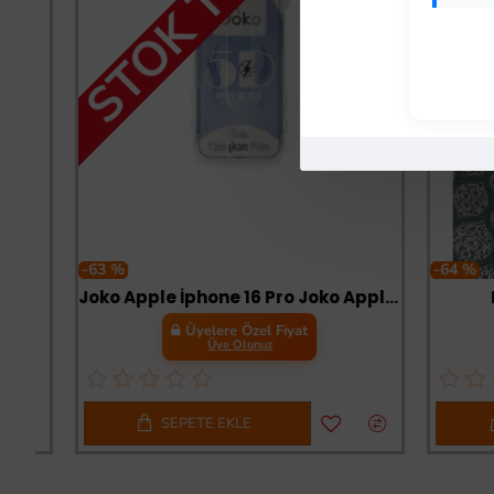
-63 %
-64 %
Joko Apple İphone 16 Pro Joko Apple Magic 5d Cam - Siyah
Ey Oğ
Üyelere Özel Fiyat
Üye Olunuz
SEPETE EKLE
SE