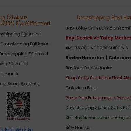
ng (Stoksuz
Dropshipping Bayi Hiz
015f) E\u011fitimleri
Bayi Kolay Ürün Bulma Sistemi
shipping Eğitimleri
Bayi Destek ve Talep Merkez
Dropshipping Eğitimleri
XML BAYİLİK VE DROPSHİPPİNG
Dropshipping Eğitimleri
Bizden Haberber ( Colezium
ing Eğitimleri
Bayilere Özel Videolar
nismanlik
Kitap Satış Sertifikası Nasıl Alını
ndi Siteni Şimdi Aç
Colezium Blog
Pazar Yeri Entegrasyon Genel 
Dropshipping Stosuz Satış Reh
XML Bayilik Hesablama Araçları
Site Haritası
 BiziTakip Edin