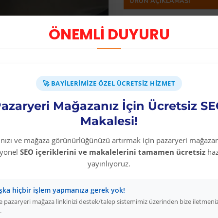
ÜRÜN AÇIKLAMASI
%100 GERÇEK HAK
ÖNEMLİ DUYURU
%100 YERLİ ÜRET
RAHAT KULLANI
BEYAZ RENK SAN
AYAK SAĞLIĞINIZ 
🚀 BAYILERIMIZE ÖZEL ÜCRETSIZ HIZMET
azaryeri Mağazanız İçin Ücretsiz S
Makalesi!
Diğer Kategori Ürünleri
rınızı ve mağaza görünürlüğünüzü artırmak için pazaryeri mağazan
syonel
SEO içeriklerini ve makalelerini tamamen ücretsiz
haz
yayınlıyoruz.
şka hiçbir işlem yapmanıza gerek yok!
 pazaryeri mağaza linkinizi destek/talep sistemimiz üzerinden bize iletmeni
.