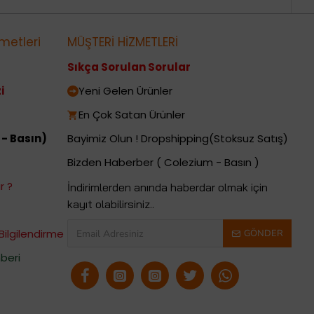
metleri
MÜŞTERİ HİZMETLERİ
Sıkça Sorulan Sorular
i
Yeni Gelen Ürünler
En Çok Satan Ürünler
 - Basın)
Bayimiz Olun ! Dropshipping(Stoksuz Satış)
Bizden Haberber ( Colezium - Basın )
r ?
İndirimlerden anında haberdar olmak için
kayıt olabilirsiniz..
Bilgilendirme
GÖNDER
beri