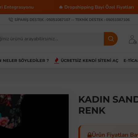
asyonu
🔥 Dropshipping Bayi Özel Fiyatları
SIPARIŞ DESTEK : 05051087107 -- TEKNIK DESTEK : 05051087106
IN NELER SÖYLEDILER ?
ÜCRETSIZ KENDI SITENI AÇ
E-TIC
KADIN SAND
RENK
Ürün Fiyatları Ba