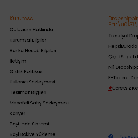
Kurumsal
Dropshippi
Sat\u0131\u
Colezium Hakkında
Trendyol Drop
Kurumsal Bilgiler
HepsiBurada 
Banka Hesab Bilgileri
ÇiçekSepeti 
İletişim
N11 Dropshipp
Gizlilik Politikası
E-Ticaret Da
Kullanıcı Sözleşmesi
Ücretsiz Ke
Teslimat Bilgileri
Mesafeli Satış Sözleşmesi
Kariyer
Bayi İade Sistemi
Dropshipping (Stoksuz Satış) Eğitimleri
Bayi Bakiye Yükleme
Facebook