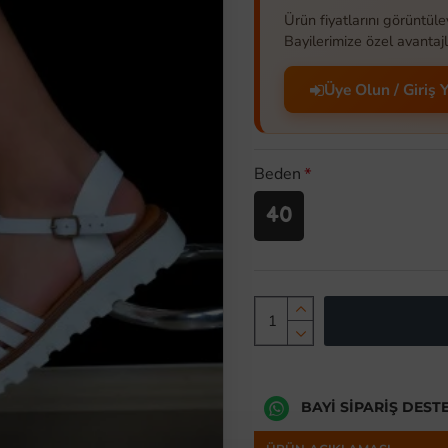
Ürün fiyatlarını görüntüle
Bayilerimize özel avantajl
Üye Olun / Giriş 
Beden
40
BAYI SIPARIŞ DEST