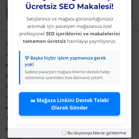
Ücretsiz SEO Makalesi!
Satışlarınızı ve mağaza görünürlüğünüzü
artırmak için pazaryeri mağazanıza özel
profesyonel
SEO içeriklerini ve makalelerini
tamamen ücretsiz
hazırlayıp yayınlıyoruz.
Kurumsal
Colezium Hakkında
💡 Başka hiçbir işlem yapmanıza gerek
yok!
Kurumsal Bilgiler
Sadece pazaryeri mağaza linkinizi destek/talep
Banka Hesab Bilgileri
sistemimiz üzerinden bize iletmeniz yeterli.
İletişim
Gizlilik Politikası
🎫 Mağaza Linkini Destek Talebi
Olarak Gönder
Kullanıcı Sözleşmesi
Teslimat Bilgileri
Mesafeli Satış Sözleşmesi
Bu duyuruyu tekrar gösterme