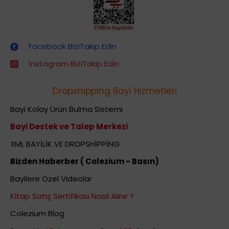
Dropshipping (Stoksuz Satış) Eğitimleri
Facebook BiziTakip Edin
İnstagram BiziTakip Edin
Dropshipping Bayi Hizmetleri
Bayi Kolay Ürün Bulma Sistemi
Bayi Destek ve Talep Merkezi
XML BAYİLİK VE DROPSHİPPİNG
Bizden Haberber ( Colezium - Basın)
Bayilere Özel Videolar
Kitap Satış Sertifikası Nasıl Alınır ?
Colezium Blog