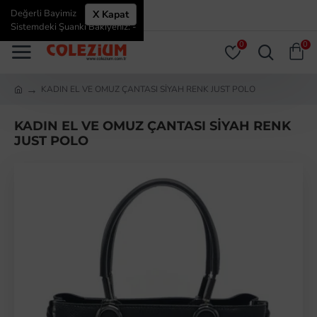
Değerli Bayimiz
X Kapat
ÜYE GIRIŞI
ÜYE OL
Sistemdeki Şuanki Bakiyeniz: -
0
0
KADIN EL VE OMUZ ÇANTASI SİYAH RENK JUST POLO
KADIN EL VE OMUZ ÇANTASI SİYAH RENK
JUST POLO