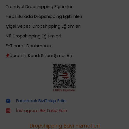
Trendyol Dropshipping Eğitimleri
HepsiBurada Dropshipping Eğitimleri
ÇiçekSepeti Dropshipping Eğitimleri
N11 Dropshipping Eğitimleri
E-Ticaret Danismanlik
Ücretsiz Kendi Siteni Şimdi Aç
Dropshipping (Stoksuz Satış) Eğitimleri
Facebook BiziTakip Edin
İnstagram BiziTakip Edin
Dropshipping Bayi Hizmetleri