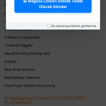
🎫 Mağaza Linkini Destek Talebi
Kurumsal Bilgiler
Olarak Gönder
Banka Hesab Bilgileri
İletişim
Bu duyuruyu tekrar gösterme
Gizlilik Politikası
Kullanıcı Sözleşmesi
Teslimat Bilgileri
Mesafeli Satış Sözleşmesi
Kariyer
Bayi İade Sistemi
Bayi Bakiye Yükleme
Para Puan Sistemi ile Kazanç
Dropshipping (Stoksuz Sat\u0131\u015f)
E\u011fitimleri