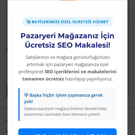
🚀 BAYILERIMIZE ÖZEL ÜCRETSIZ HIZMET
Pazaryeri Mağazanız İçin
Ücretsiz SEO Makalesi!
-64 %
-69 %
Satışlarınızı ve mağaza görünürlüğünüzü
ksiyoncusu
Wolverine: Logan
Mavi Üzeri Gümüş Yıldız İyiki Doğdun Flama Süs
artırmak için pazaryeri mağazanıza özel
Üyelere Özel Fiyat
Üyelere Özel Fiyat
profesyonel
SEO içeriklerini ve makalelerini
Üye Olunuz
Üye Olunuz
tamamen ücretsiz
hazırlayıp yayınlıyoruz.
💡 Başka hiçbir işlem yapmanıza gerek
yok!
Sadece pazaryeri mağaza linkinizi destek/talep
sistemimiz üzerinden bize iletmeniz yeterli.
Kurumsal
Colezium Hakkında