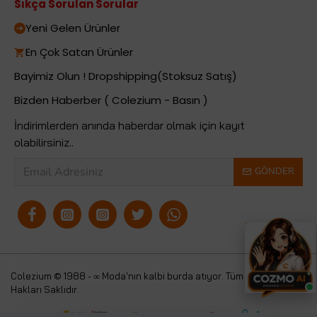
Sıkça Sorulan Sorular
Yeni Gelen Ürünler
En Çok Satan Ürünler
Bayimiz Olun ! Dropshipping(Stoksuz Satış)
Bizden Haberber ( Colezium - Basın )
İndirimlerden anında haberdar olmak için kayıt
olabilirsiniz..
GÖNDER
Colezium © 1988 - ∞ Moda'nın kalbi burda atıyor. Tüm
Colezium
Hakları Saklıdır.