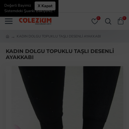
Değerli Bayimiz
X Kapat
ÜYE GIRIŞI
ÜYE OL
Sistemdeki Şuanki Bakiyeniz: -
0
0
KADIN DOLGU TOPUKLU TAŞLI DESENLİ AYAKKABI
KADIN DOLGU TOPUKLU TAŞLI DESENLİ
AYAKKABI