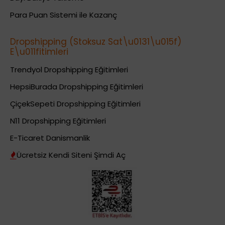
Para Puan Sistemi ile Kazanç
Dropshipping (Stoksuz Sat\u0131\u015f)
E\u011fitimleri
Trendyol Dropshipping Eğitimleri
HepsiBurada Dropshipping Eğitimleri
ÇiçekSepeti Dropshipping Eğitimleri
N11 Dropshipping Eğitimleri
E-Ticaret Danismanlik
Ücretsiz Kendi Siteni Şimdi Aç
Dropshipping (Stoksuz Satış) Eğitimleri