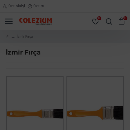
ÜYE GIRIŞI
ÜYE OL
0
0
İzmir Fırça
İzmir Fırça