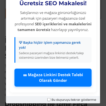
Ücretsiz SEO Makalesi!
Satışlarınızı ve mağaza görünürlüğünüzü
artırmak için pazaryeri mağazanıza özel
profesyonel
SEO içeriklerini ve makalelerini
Gösterilen: 1 ile 12 arası, toplam: 12 (1
tamamen ücretsiz
hazırlayıp yayınlıyoruz.
Sayfa)
İzmir Fırça Dropshipping:
💡 Başka hiçbir işlem yapmanıza gerek
Pazaryerinde Kazançlı
yok!
Sadece pazaryeri mağaza linkinizi destek/talep
Satış Kategorisi
sistemimiz üzerinden bize iletmeniz yeterli.
Trendyol ve N11'da i̇zmir fırça aramaları her ay
milyonlarca kez gerçekleşir. Bu kategori, stoksuz satış
🎫 Mağaza Linkini Destek Talebi
yapan e-ticaret satıcıları için sürekli talep, hızlı devir ve
Olarak Gönder
yüksek kâr marjı sunar. Colezium'un güçlü dropshipping
altyapısıyla
i̇zmir fırça
ürünlerini XML entegrasyonuyla
otomatik stok yönetimi yapın.
Bu duyuruyu tekrar gösterme
Dropshipping ile İzmir Fırça