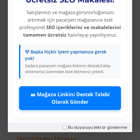
Colezium Hakkında
Satışlarınızı ve mağaza görünürlüğünüzü
Kurumsal Bilgiler
artırmak için pazaryeri mağazanıza özel
Banka Hesab Bilgileri
profesyonel
SEO içeriklerini ve makalelerini
tamamen ücretsiz
hazırlayıp yayınlıyoruz.
İletişim
Gizlilik Politikası
💡 Başka hiçbir işlem yapmanıza gerek
Kullanıcı Sözleşmesi
yok!
Sadece pazaryeri mağaza linkinizi destek/talep
Teslimat Bilgileri
sistemimiz üzerinden bize iletmeniz yeterli.
Mesafeli Satış Sözleşmesi
Kariyer
🎫 Mağaza Linkini Destek Talebi
Bayi İade Sistemi
Olarak Gönder
Bayi Bakiye Yükleme
Para Puan Sistemi ile Kazanç
Bu duyuruyu tekrar gösterme
Dropshipping (Stoksuz