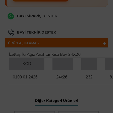
BAYI SIPARIŞ DESTEK
BAYI TEKNIK DESTEK
ÜRÜN AÇIKLAMASI
İzeltaş İki Ağız Anahtar Kısa Boy 24X26
KOD
0100 01 2426
24x26
232
8
Diğer Kategori Ürünleri