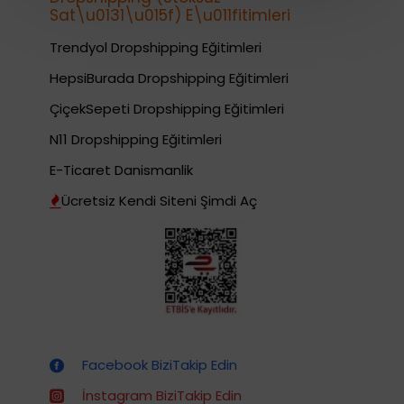
Sat\u0131\u015f) E\u011fitimleri
Trendyol Dropshipping Eğitimleri
HepsiBurada Dropshipping Eğitimleri
ÇiçekSepeti Dropshipping Eğitimleri
N11 Dropshipping Eğitimleri
E-Ticaret Danismanlik
Ücretsiz Kendi Siteni Şimdi Aç
Dropshipping (Stoksuz Satış) Eğitimleri
Facebook BiziTakip Edin
İnstagram BiziTakip Edin