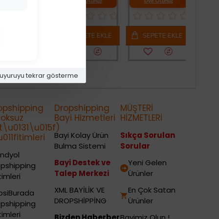
Üye Olunuz
Üye Olunuz
Üye Olunuz
SEPETE EKLE
SEPETE EKLE
SEPETE EKLE
uyuruyu tekrar gösterme
opshipping
Dropshipping
MÜŞTERİ
toksuz
Bayi Hizmetleri
HİZMETLERİ
t\u0131\u015f)
Bayi Kolay Ürün
Sıkça Sorulan
011fitimleri
Bulma Sistemi
Sorular
ndyol
Bayi Destek ve
Yeni Gelen
opshipping
Talep Merkezi
Ürünler
timleri
XML BAYİLİK VE
En Çok Satan
psiBurada
DROPSHİPPİNG
Ürünler
opshipping
timleri
Bizden Haberber
Bayimiz Olun !