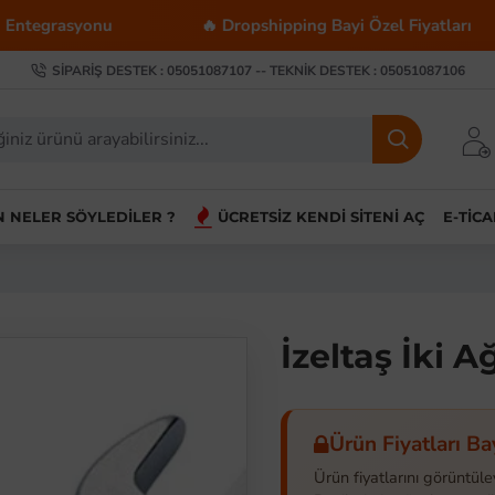
asyonu
🔥 Dropshipping Bayi Özel Fiyatları
SIPARIŞ DESTEK : 05051087107 -- TEKNIK DESTEK : 05051087106
IN NELER SÖYLEDILER ?
ÜCRETSIZ KENDI SITENI AÇ
E-TIC
İzeltaş İki 
Ürün Fiyatları Ba
Ürün fiyatlarını görüntüle