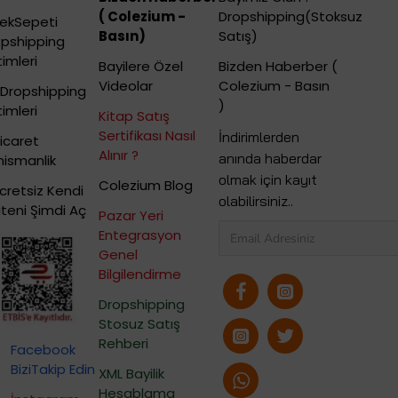
( Colezium -
Dropshipping(Stoksuz
çekSepeti
Basın)
Satış)
opshipping
timleri
Bayilere Özel
Bizden Haberber (
Videolar
Colezium - Basın
 Dropshipping
)
timleri
Kitap Satış
Sertifikası Nasıl
İndirimlerden
icaret
Alınır ?
anında haberdar
ismanlik
olmak için kayıt
Colezium Blog
cretsiz Kendi
olabilirsiniz..
iteni Şimdi Aç
Pazar Yeri
Entegrasyon
Genel
Bilgilendirme
Dropshipping
Stosuz Satış
Rehberi
Facebook
BiziTakip Edin
XML Bayilik
Hesablama