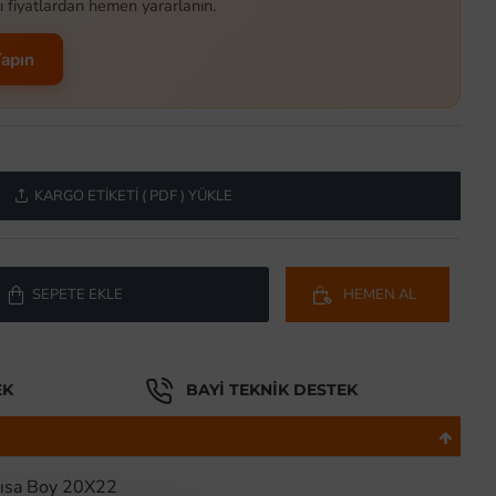
ı fiyatlardan hemen yararlanın.
Yapın
KARGO ETIKETI ( PDF ) YÜKLE
SEPETE EKLE
HEMEN AL
EK
BAYI TEKNIK DESTEK
 Kısa Boy 20X22