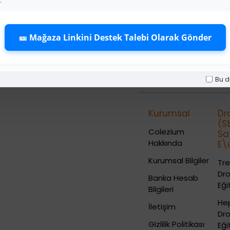
.
Üye Olunuz
Üye Olunuz
Üye Olunuz
🎫 Mağaza Linkini Destek Talebi Olarak Gönder
SEPETE EKLE
SEPETE EKLE
SEPETE EKLE
Bu d
Kurumsal
Dr
(S
Colezium
Sa
Hakkında
E\u
Kurumsal Bilgiler
Tre
Dr
Banka Hesab
Eği
Bilgileri
He
İletişim
Dr
Gizlilik Politikası
Eği