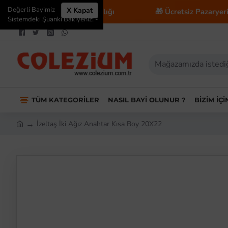
Değerli Bayimiz
X Kapat
 E-Ticaret Danışmanlığı
🎁 Ücretsiz Pazaryeri Entegr
Sistemdeki Şuanki Bakiyeniz: -
TÜM KATEGORILER
NASIL BAYI OLUNUR ?
BIZIM İÇ
İzeltaş İki Ağız Anahtar Kısa Boy 20X22