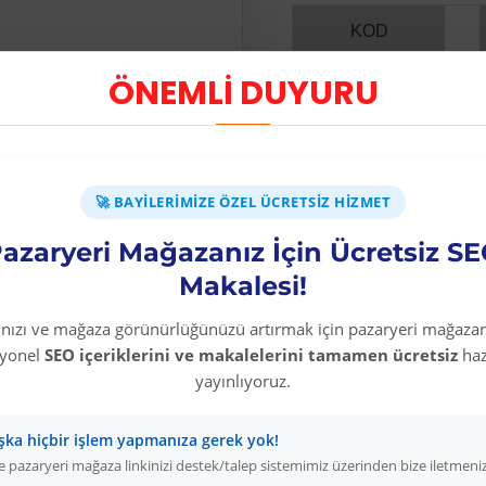
KOD
ÖNEMLİ DUYURU
0100 01 2022
🚀 BAYILERIMIZE ÖZEL ÜCRETSIZ HIZMET
azaryeri Mağazanız İçin Ücretsiz S
Makalesi!
rınızı ve mağaza görünürlüğünüzü artırmak için pazaryeri mağazan
syonel
SEO içeriklerini ve makalelerini tamamen ücretsiz
haz
yayınlıyoruz.
64 %
-64 %
-64 %
-69
Erbaş’ın Diyaneti
Işıltılı Şeyler Koleksiyoncusu
Wolverine: Logan
şka hiçbir işlem yapmanıza gerek yok!
Üyelere Özel
Üyelere Özel
Üyelere Özel
 pazaryeri mağaza linkinizi destek/talep sistemimiz üzerinden bize iletmeni
Fiyat
Fiyat
Fiyat