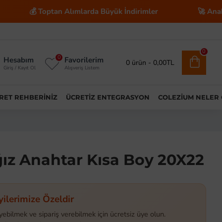
💰 Toptan Alımlarda Büyük İndirimler
🚀 Anahtar Tesl
0
0
Hesabım
Favorilerim
0 ürün - 0,00TL
Giriş / Kayıt Ol
Alışveriş Listem
ARET REHBERINIZ
ÜCRETIZ ENTEGRASYON
COLEZIUM NELER
Ağız Anahtar Kısa Boy 20X22
yilerimize Özeldir
yebilmek ve sipariş verebilmek için ücretsiz üye olun.