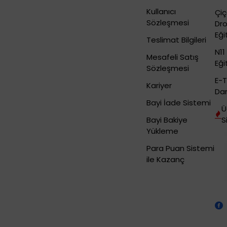
Kullanıcı
Çi
Sözleşmesi
Dr
Eği
Teslimat Bilgileri
N11
Mesafeli Satış
Eği
Sözleşmesi
E-T
Kariyer
Dan
Bayi İade Sistemi
Ü
Bayi Bakiye
S
Yükleme
Para Puan Sistemi
ile Kazanç
Dropshipping (Stoksuz Satış) Eğitimleri