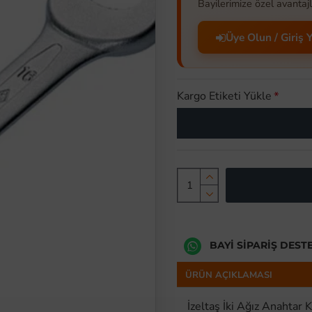
Bayilerimize özel avantajl
Üye Olun / Giriş 
Kargo Etiketi Yükle
BAYI SIPARIŞ DEST
ÜRÜN AÇIKLAMASI
İzeltaş İki Ağız Anahtar