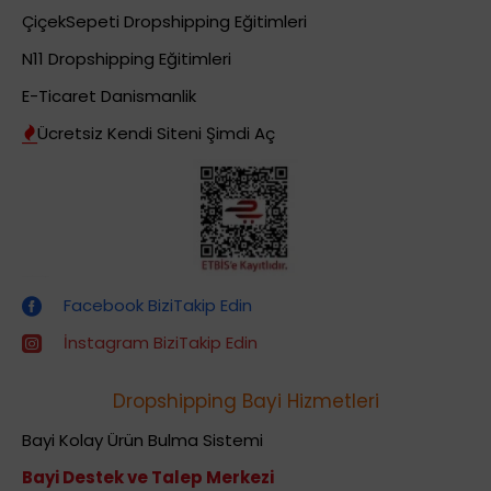
ÇiçekSepeti Dropshipping Eğitimleri
N11 Dropshipping Eğitimleri
E-Ticaret Danismanlik
Ücretsiz Kendi Siteni Şimdi Aç
Dropshipping (Stoksuz Satış) Eğitimleri
Facebook BiziTakip Edin
İnstagram BiziTakip Edin
Dropshipping Bayi Hizmetleri
Bayi Kolay Ürün Bulma Sistemi
Bayi Destek ve Talep Merkezi