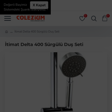
Değerli Bayimiz
X Kapat
ÜYE GIRIŞI
ÜYE OL
Sistemdeki Şuanki Bakiyeniz: -
0
0
İtimat Delta 400 Sürgülü Duş Seti
İtimat Delta 400 Sürgülü Duş Seti