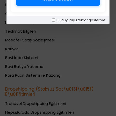
İletişim
Gizlilik Politikası
Bu duyuruyu tekrar gösterme
Kullanıcı Sözleşmesi
Teslimat Bilgileri
Mesafeli Satış Sözleşmesi
Kariyer
Bayi İade Sistemi
Bayi Bakiye Yükleme
Para Puan Sistemi ile Kazanç
Dropshipping (Stoksuz Sat\u0131\u015f)
E\u011fitimleri
Trendyol Dropshipping Eğitimleri
HepsiBurada Dropshipping Eğitimleri