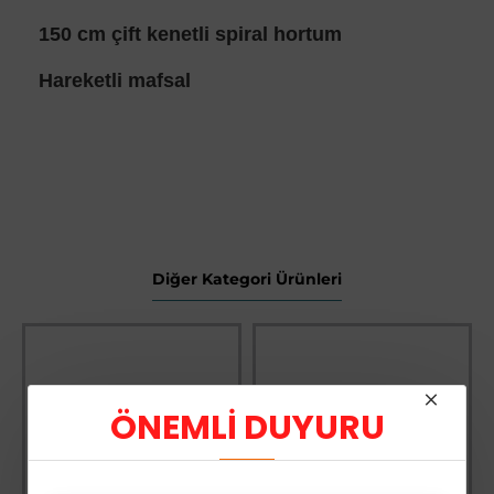
150 cm çift kenetli spiral hortum
Hareketli mafsal
Diğer Kategori Ürünleri
ÖNEMLİ DUYURU