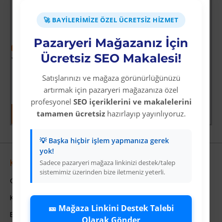
🚀 BAYILERIMIZE ÖZEL ÜCRETSIZ HIZMET
Pazaryeri Mağazanız İçin
-60 %
-64 %
Ücretsiz SEO Makalesi!
Yoğun Saçlı Lastikli Topuz Toka / Siyah
Vay Canına Sosyal Bilgiler
Üyelere Özel Fiyat
Üyelere Özel Fiyat
Satışlarınızı ve mağaza görünürlüğünüzü
Üye Olunuz
Üye Olunuz
artırmak için pazaryeri mağazanıza özel
profesyonel
SEO içeriklerini ve makalelerini
tamamen ücretsiz
hazırlayıp yayınlıyoruz.
💡 Başka hiçbir işlem yapmanıza gerek
yok!
Kurumsal
Sadece pazaryeri mağaza linkinizi destek/talep
sistemimiz üzerinden bize iletmeniz yeterli.
Colezium Hakkında
Kurumsal Bilgiler
🎫 Mağaza Linkini Destek Talebi
Banka Hesab Bilgileri
Olarak Gönder