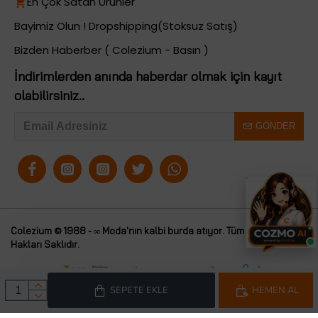
En Çok Satan Ürünler
Bayimiz Olun ! Dropshipping(Stoksuz Satış)
Bizden Haberber ( Colezium - Basın )
İndirimlerden anında haberdar olmak için kayıt
olabilirsiniz..
GÖNDER
Colezium © 1988 - ∞ Moda'nın kalbi burda atıyor. Tüm
Colezium
Hakları Saklıdır.
SEPETE EKLE
HEMEN AL