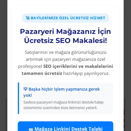
sayesinde yağmur ve güneş ışığından
etkilenmez. Kalınlığı 0,50 mm’dir. Pürüzsüz
🚀 BAYILERIMIZE ÖZEL ÜCRETSIZ HIZMET
ve parlak yüzeye sahiptir. Levha üzerinde
kullanılan şekiller dijital baskı, serigraf
Pazaryeri Mağazanız İçin
tekniği ile üretilmektedir.
Ücretsiz SEO Makalesi!
Satışlarınızı ve mağaza görünürlüğünüzü
artırmak için pazaryeri mağazanıza özel
profesyonel
SEO içeriklerini ve makalelerini
tamamen ücretsiz
hazırlayıp yayınlıyoruz.
Diğer Kategori Ürünleri
💡 Başka hiçbir işlem yapmanıza gerek
yok!
Sadece pazaryeri mağaza linkinizi destek/talep
sistemimiz üzerinden bize iletmeniz yeterli.
🎫 Mağaza Linkini Destek Talebi