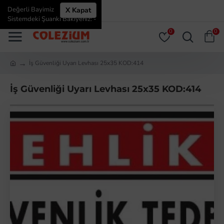
Değerli Bayimiz
X Kapat
ÜYE GIRIŞI
ÜYE OL
Sistemdeki Şuanki Bakiyeniz: -
0
0
İş Güvenliği Uyarı Levhası 25x35 KOD:414
İş Güvenliği Uyarı Levhası 25x35 KOD:414