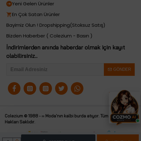
Yeni Gelen Ürünler
En Çok Satan Ürünler
Bayimiz Olun ! Dropshipping(Stoksuz Satış)
Bizden Haberber ( Colezium - Basın )
İndirimlerden anında haberdar olmak için kayıt
olabilirsiniz..
GÖNDER
Colezium © 1988 - ∞ Moda'nın kalbi burda atıyor. Tüm
Colezium
Hakları Saklıdır.