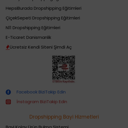
HepsiBurada Dropshipping Eğitimleri
ÇiçekSepeti Dropshipping Eğitimleri
N11 Dropshipping Eğitimleri
E-Ticaret Danismanlik
Ücretsiz Kendi Siteni Şimdi Aç
Dropshipping (Stoksuz Satış) Eğitimleri
Facebook BiziTakip Edin
İnstagram BiziTakip Edin
Dropshipping Bayi Hizmetleri
Bayi Kolay Ürün Bulma Sistemi