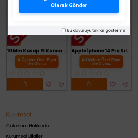
STOK TÜKENDİ
STOK TÜKE
Olarak Gönder
Bu duyuruyu tekrar gösterme
-63 %
-63 %
10 Mm Kasap Et Kancası - 239li Dönerli Set - Et İşleme - Hijyenik - Düzenli - Dayanıklı - Uzun Ömürlü
Apple İphone 14 Pro Kılıf Elegant Kapak - Lacivert
Üyelere Özel Fiyat
Üyelere Özel Fiyat
Üye Olunuz
Üye Olunuz
Kurumsal
Colezium Hakkında
Kurumsal Bilgiler