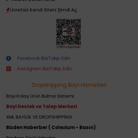
Ücretsiz Kendi Siteni Şimdi Aç
Dropshipping (Stoksuz Satış) Eğitimleri
Facebook BiziTakip Edin
İnstagram BiziTakip Edin
Dropshipping Bayi Hizmetleri
Bayi Kolay Ürün Bulma Sistemi
Bayi Destek ve Talep Merkezi
XML BAYİLİK VE DROPSHİPPİNG
Bizden Haberber ( Colezium - Basın)
Bayilere Özel Videolar