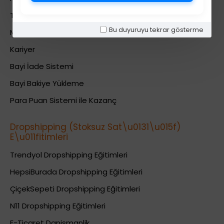
Teslimat Bilgileri
Bu duyuruyu tekrar gösterme
Mesafeli Satış Sözleşmesi
Kariyer
Bayi İade Sistemi
Bayi Bakiye Yükleme
Para Puan Sistemi ile Kazanç
Dropshipping (Stoksuz Sat\u0131\u015f)
E\u011fitimleri
Trendyol Dropshipping Eğitimleri
HepsiBurada Dropshipping Eğitimleri
ÇiçekSepeti Dropshipping Eğitimleri
N11 Dropshipping Eğitimleri
E-Ticaret Danismanlik