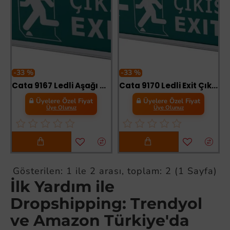
-33 %
-33 %
Cata 9167 Ledli Aşağı Ok Exit Çıkış Armatürü 3 Saat Akülü
Cata 9170 Ledli Exit Çıkış Armatürü 3 Saat Akülü
Üyelere Özel Fiyat
Üyelere Özel Fiyat
Üye Olunuz
Üye Olunuz
Gösterilen: 1 ile 2 arası, toplam: 2 (1 Sayfa)
İlk Yardım ile
Dropshipping: Trendyol
ve Amazon Türkiye'da