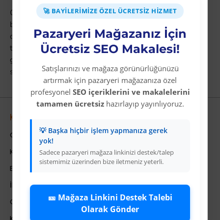
🚀 BAYILERIMIZE ÖZEL ÜCRETSIZ HIZMET
Colezium'un XML akışını Trendyol mağazanıza
bağladığınızda i̇lk yardım stok ve fiyat değişiklikleri
Pazaryeri Mağazanız İçin
otomatik yansır.
İlk Yardım Levhaları
kategorisindeki
Ücretsiz SEO Makalesi!
tüm ürünleri tek panelden yönetin ve portföyünüzü
genişletin. Bugün Colezium'a üye olun ve i̇lk yardım
Satışlarınızı ve mağaza görünürlüğünüzü
satışında öncü olun.
artırmak için pazaryeri mağazanıza özel
profesyonel
SEO içeriklerini ve makalelerini
tamamen ücretsiz
hazırlayıp yayınlıyoruz.
Kurumsal
💡 Başka hiçbir işlem yapmanıza gerek
Colezium Hakkında
yok!
Kurumsal Bilgiler
Sadece pazaryeri mağaza linkinizi destek/talep
sistemimiz üzerinden bize iletmeniz yeterli.
Banka Hesab Bilgileri
İletişim
🎫 Mağaza Linkini Destek Talebi
Gizlilik Politikası
Olarak Gönder
Kullanıcı Sözleşmesi