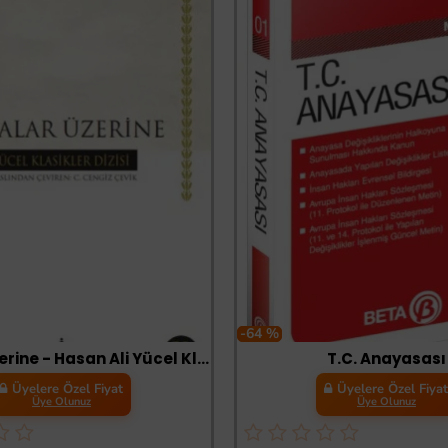
-64 %
Yasalar Üzerine - Hasan Ali Yücel Klasikleri
T.C. Anayasası
Üyelere Özel Fiyat
Üyelere Özel Fiya
Üye Olunuz
Üye Olunuz