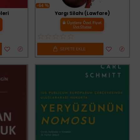
-64 %
leri
Yargı Silahı (Lawfare)
t
Üyelere Özel Fiyat
Üye Olunuz
SEPETE EKLE