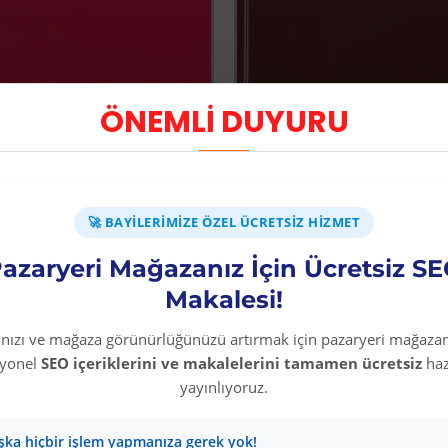
ÖNEMLİ DUYURU
-64 %
Hak Kavramı Devletin Dönüşümü Üzerine Üç Konferans
Mirastan Yoksun
Üyelere Özel Fiyat
Üyelere Özel Fiya
Üye Olunuz
Üye Olunuz
🚀 BAYILERIMIZE ÖZEL ÜCRETSIZ HIZMET
azaryeri Mağazanız İçin Ücretsiz S
EPETE EKLE
SEPETE EKLE
Makalesi!
rınızı ve mağaza görünürlüğünüzü artırmak için pazaryeri mağazan
syonel
SEO içeriklerini ve makalelerini tamamen ücretsiz
haz
yayınlıyoruz.
şka hiçbir işlem yapmanıza gerek yok!