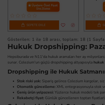
Üyelere Özel Fiyat
Üye Olunuz
SEPETE EKLE
S
Gösterilen: 1 ile 18 arası, toplam: 18 (1 Sayfa
Hukuk Dropshipping: Pazar
Hepsiburada ve N11'da hukuk aramaları her ay milyonlarca ke
sunar. Colezium'un güçlü dropshipping altyapısıyla
hukuk
Dropshipping ile Hukuk Satmanın
Stok riski yok:
Sipariş gelince Colezium kargolar, siz
Otomatik güncelleme:
XML entegrasyonuyla stok ve 
Geniş ürün yelpazesi:
Yüzlerce hukuk modeli tek pa
Rekabetçi fiyat:
Günlük güncellenen toptan fiyatlarla 