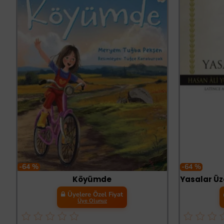
-64 %
-64 %
Köyümde
Üyelere Özel Fiyat
Üye Olunuz