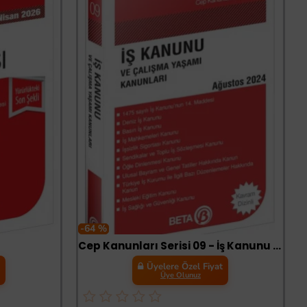
-64 %
Cep Kanunları Serisi 09 - İş Kanunu ve Çalışma Yaşamı Kanunları
t
Üyelere Özel Fiyat
Üye Olunuz