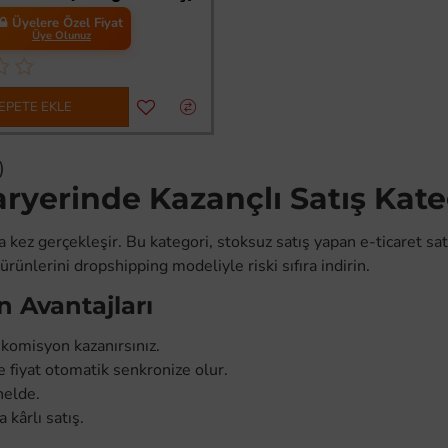
Üyelere Özel Fiyat
Üye Olunuz
EPETE EKLE
)
yerinde Kazançlı Satış Kate
z gerçekleşir. Bu kategori, stoksuz satış yapan e-ticaret satıcıl
ürünlerini dropshipping modeliyle riski sıfıra indirin.
 Avantajları
 komisyon kazanırsınız.
fiyat otomatik senkronize olur.
nelde.
kârlı satış.