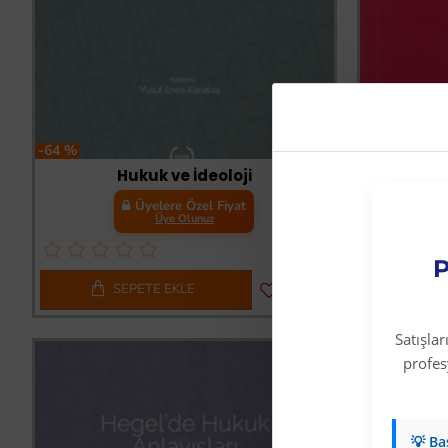
-64 %
-64 %
Hukuk ve İdeoloji
Üyelere Özel Fiyat
Üye Olunuz
P
SEPETE EKLE
S
Satışla
profe
💡 Ba