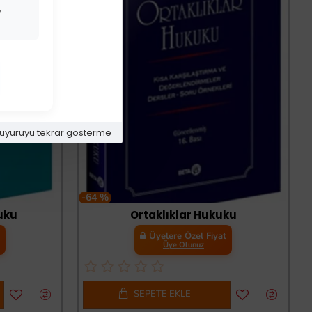
z
uyuruyu tekrar gösterme
-64 %
kuku
Ortaklıklar Hukuku
t
Üyelere Özel Fiyat
Üye Olunuz
SEPETE EKLE