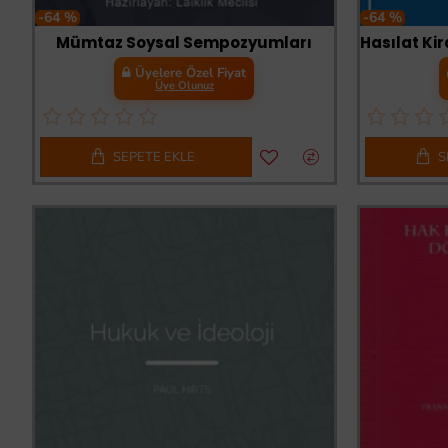
-64 %
-64 %
Mümtaz Soysal Sempozyumları
Üyelere Özel Fiyat
Üye Olunuz
SEPETE EKLE
S