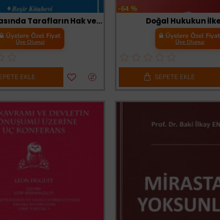
-64 %
Hasılat Kirasında Tarafların Hak ve Borçları
Doğal Hukukun İlke
Üyelere Özel Fiyat
Üyelere Özel Fiya
Üye Olunuz
Üye Olunuz
EPETE EKLE
SEPETE EKLE