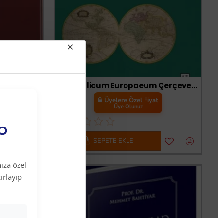
-64 %
luk
Jus Publicum Europaeum Çerçevesinde Uluslararası Hukukta Yeryüzünün Nomosu
t
Üyelere Özel Fiyat
Üye Olunuz
EO
SEPETE EKLE
ıza özel
ırlayıp