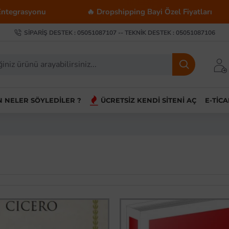
🔥 Dropshipping Bayi Özel Fiyatları
💰 Toptan 
SIPARIŞ DESTEK : 05051087107 -- TEKNIK DESTEK : 05051087106
IN NELER SÖYLEDILER ?
ÜCRETSIZ KENDI SITENI AÇ
E-TIC