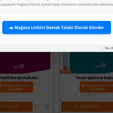
 pazaryeri mağaza linkinizi destek/talep sistemimiz üzerinden bize iletmeni
.
🎫 Mağaza Linkini Destek Talebi Olarak Gönder
Bu d
-64 %
metli Evrak Hukuku
Ticari İşletme Hu
Üyelere Özel Fiyat
Üyelere Özel Fiya
Üye Olunuz
Üye Olunuz
EPETE EKLE
SEPETE EKLE