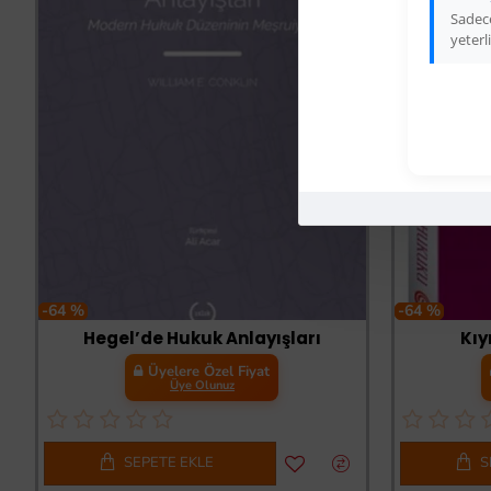
Sadece
yeterli
-64 %
-64 %
Hegel’de Hukuk Anlayışları
Kıy
Üyelere Özel Fiyat
Üye Olunuz
SEPETE EKLE
S