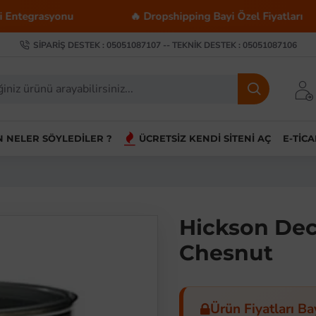
grasyonu
🔥 Dropshipping Bayi Özel Fiyatları
SIPARIŞ DESTEK : 05051087107 -- TEKNIK DESTEK : 05051087106
IN NELER SÖYLEDILER ?
ÜCRETSIZ KENDI SITENI AÇ
E-TIC
Hickson Dec
Chesnut
Ürün Fiyatları Ba