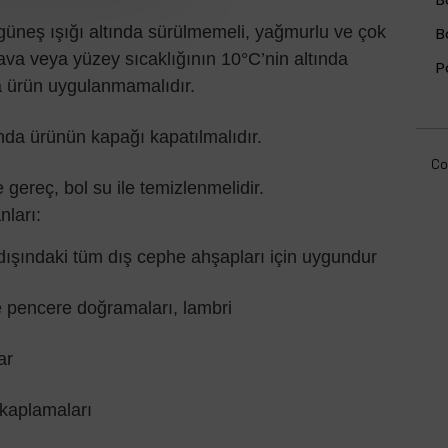
üneş ışığı altında sürülmemeli, yağmurlu ve çok
B
ava veya yüzey sıcaklığının 10°C’nin altında
P
a ürün uygulanmamalıdır.
nda ürünün kapağı kapatılmalıdır.
Co
 gereç, bol su ile temizlenmelidir.
nları:
ışındaki tüm dış cephe ahşapları için uygundur
 pencere doğramaları, lambri
ar
kaplamaları