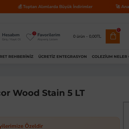
💰 Toptan Alımlarda Büyük İndirimler
🚀 Anahtar Te
0
0
Hesabım
Favorilerim
0 ürün - 0,00TL
Giriş / Kayıt Ol
Alışveriş Listem
ARET REHBERINIZ
ÜCRETIZ ENTEGRASYON
COLEZIUM NELER
or Wood Stain 5 LT
yilerimize Özeldir