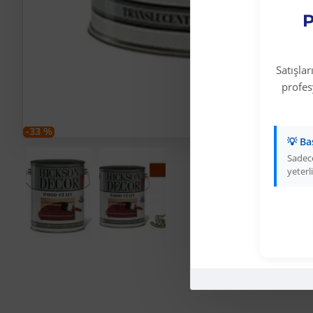
P
Satışla
profe
-33 %
💡 Ba
Sadece
yeterli