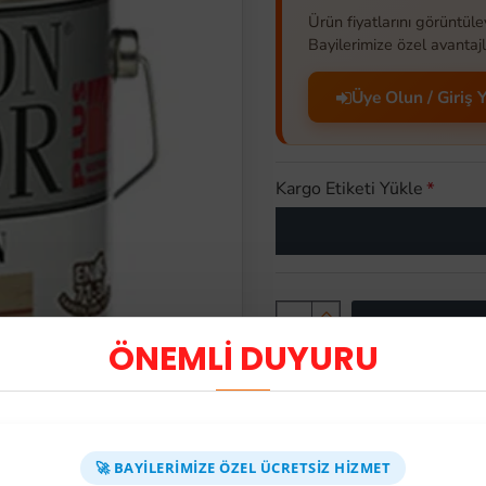
Ürün fiyatlarını görüntüle
Bayilerimize özel avantajl
Üye Olun / Giriş 
Kargo Etiketi Yükle
-64 %
Açlık
ÖNEMLİ DUYURU
Üyelere Özel Fiyat
Üye Olunuz
BAYI SIPARIŞ DEST
🚀 BAYILERIMIZE ÖZEL ÜCRETSIZ HIZMET
ÜRÜN AÇIKLAMASI
SEPETE EKLE