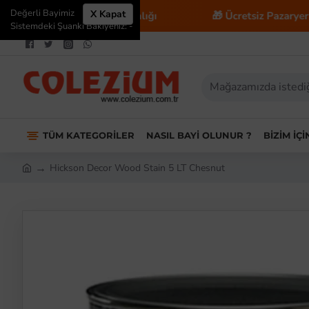
Değerli Bayimiz
X Kapat
📈 E-Ticaret Danışmanlığı
🎁 Ücretsiz Pazaryeri Ente
Sistemdeki Şuanki Bakiyeniz: -
TÜM KATEGORILER
NASIL BAYI OLUNUR ?
BIZIM İÇ
Hickson Decor Wood Stain 5 LT Chesnut