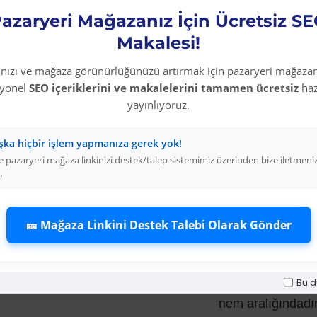
azaryeri Mağazanız İçin Ücretsiz S
Hickson Decor Wood Sta
Makalesi!
rınızı ve mağaza görünürlüğünüzü artırmak için pazaryeri mağazan
syonel
SEO içeriklerini ve makalelerini tamamen ücretsiz
haz
yayınlıyoruz.
Genel Talimat:
şka hiçbir işlem yapmanıza gerek yok!
Ürün kullanıma ha
 pazaryeri mağaza linkinizi destek/talep sistemimiz üzerinden bize iletmeni
.
Kullanmadan önce 
edilmelidir.
🎫 Mağaza Linkini Destek Talebi Olarak Gönder
Uygulanacak ahşa
Bu d
Ürünün genel uyg
nem aralığındadır