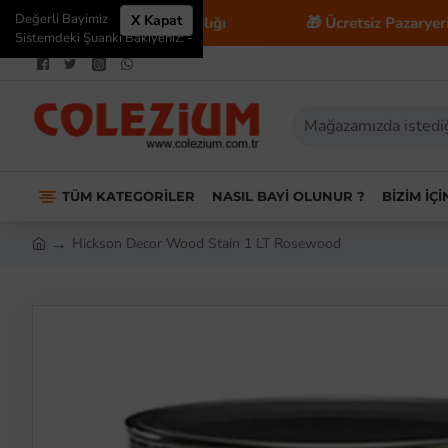
Değerli Bayimiz
X Kapat
📈 E-Ticaret Danışmanlığı
🎁 Ücretsiz Pazaryeri Ente
Sistemdeki Şuanki Bakiyeniz: -
TÜM KATEGORILER
NASIL BAYI OLUNUR ?
BIZIM İÇ
Hickson Decor Wood Stain 1 LT Rosewood