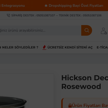
grasyonu
🔥 Dropshipping Bayi Özel Fiyatları
SIPARIŞ DESTEK : 05051087107 -- TEKNIK DESTEK : 05051087106
IN NELER SÖYLEDILER ?
ÜCRETSIZ KENDI SITENI AÇ
E-TIC
Hickson Dec
Rosewood
Ürün Fiyatları Ba