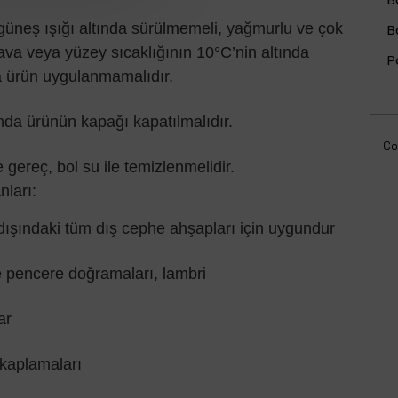
üneş ışığı altında sürülmemeli, yağmurlu ve çok
B
ava veya yüzey sıcaklığının 10°C’nin altında
P
a ürün uygulanmamalıdır.
nda ürünün kapağı kapatılmalıdır.
Co
 gereç, bol su ile temizlenmelidir.
nları:
ışındaki tüm dış cephe ahşapları için uygundur
 pencere doğramaları, lambri
ar
kaplamaları