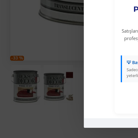
P
Satışla
profe
-33 %
💡 Ba
Sadece
yeterli