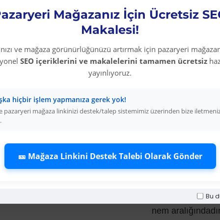
azaryeri Mağazanız İçin Ücretsiz S
Hickson Decor Wood Sta
Makalesi!
rınızı ve mağaza görünürlüğünüzü artırmak için pazaryeri mağazan
syonel
SEO içeriklerini ve makalelerini tamamen ücretsiz
haz
yayınlıyoruz.
Genel Talimat:
şka hiçbir işlem yapmanıza gerek yok!
Ürün kullanıma ha
 pazaryeri mağaza linkinizi destek/talep sistemimiz üzerinden bize iletmeni
.
Kullanmadan önce 
edilmelidir.
🎫 Mağaza Linkini Destek Talebi Olarak Gönder
Uygulanacak ahşa
Bu d
Ürünün genel uyg
nem aralığındadır