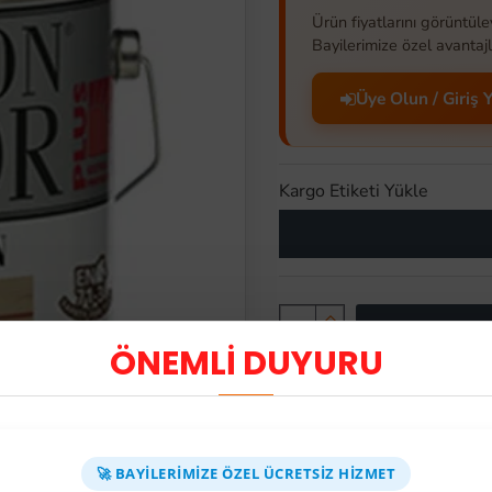
STOK TÜKE
Ürün fiyatlarını görüntüle
Bayilerimize özel avantajl
Üye Olun / Giriş 
Kargo Etiketi Yükle
-63 %
ÖNEMLİ DUYURU
TÜKENDİ
Üyelere Özel Fiyat
Üye Olunuz
BAYI SIPARIŞ DEST
🚀 BAYILERIMIZE ÖZEL ÜCRETSIZ HIZMET
ÜRÜN AÇIKLAMASI
SEPETE EKLE