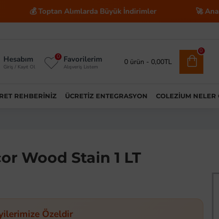
💰 Toptan Alımlarda Büyük İndirimler
🚀 Anahtar Tes
0
0
Hesabım
Favorilerim
0 ürün - 0,00TL
Giriş / Kayıt Ol
Alışveriş Listem
ARET REHBERINIZ
ÜCRETIZ ENTEGRASYON
COLEZIUM NELER
or Wood Stain 1 LT
yilerimize Özeldir