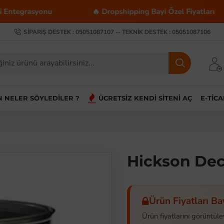
nu
🔥 Dropshipping Bayi Özel Fiyatları
💰 T
SIPARIŞ DESTEK : 05051087107 -- TEKNIK DESTEK : 05051087106
IN NELER SÖYLEDILER ?
ÜCRETSIZ KENDI SITENI AÇ
E-TIC
Hickson Dec
Ürün Fiyatları Ba
Ürün fiyatlarını görüntüle