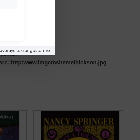
alar
 korkulukları
uyuruyu tekrar gösterme
çakları