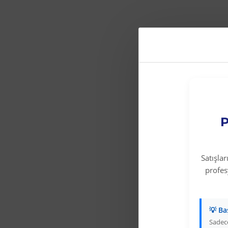
P
Satışla
profe
💡 Ba
Sadece