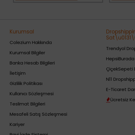
Kurumsal
Dropshippi
Sat\u0131\u
Colezium Hakkında
Trendyol Drop
Kurumsal Bilgiler
HepsiBurada 
Banka Hesab Bilgileri
ÇiçekSepeti 
İletişim
N11 Dropshipp
Gizlilik Politikası
E-Ticaret Da
Kullanıcı Sözleşmesi
Ücretsiz Ke
Teslimat Bilgileri
Mesafeli Satış Sözleşmesi
Kariyer
Bayi İade Sistemi