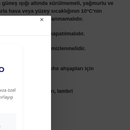
güneş ışığı altında sürülmemeli, yağmurlu ve
rla hava veya yüzey sıcaklığının 10°C’nin
koşullarda ürün uygulanmamalıdır.
ında ürünün kapağı kapatılmalıdır.
ve gereç, bol su ile temizlenmelidir.
anları:
EO
dışındaki tüm dış cephe ahşapları için
dur
ıza özel
e pencere doğramaları, lambri
ırlayıp
lar
kaplamaları
z