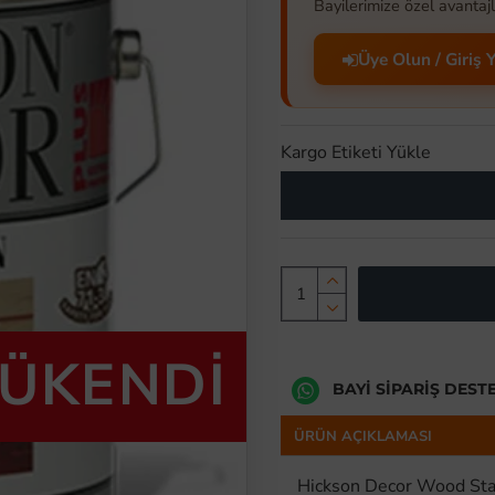
Bayilerimize özel avantajl
Üye Olun / Giriş 
Kargo Etiketi Yükle
TÜKENDİ
BAYI SIPARIŞ DEST
ÜRÜN AÇIKLAMASI
Hickson Decor Wood Sta