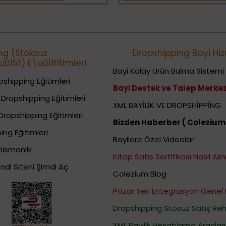
ng (Stoksuz
Dropshipping Bayi Hiz
015f) E\u011fitimleri
Bayi Kolay Ürün Bulma Sistemi
shipping Eğitimleri
Bayi Destek ve Talep Merkez
Dropshipping Eğitimleri
XML BAYİLİK VE DROPSHİPPİNG
Dropshipping Eğitimleri
Bizden Haberber ( Colezium
ing Eğitimleri
Bayilere Özel Videolar
nismanlik
Kitap Satış Sertifikası Nasıl Alını
ndi Siteni Şimdi Aç
Colezium Blog
Pazar Yeri Entegrasyon Genel 
Dropshipping Stosuz Satış Reh
XML Bayilik Hesablama Araçları