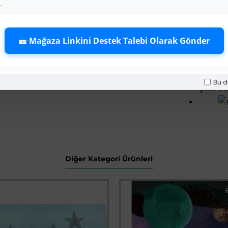
.
Çitler
Pergol
🎫 Mağaza Linkini Destek Talebi Olarak Gönder
Balkon
Bu d
Çatı sa
Diğer Kategori Ürünleri