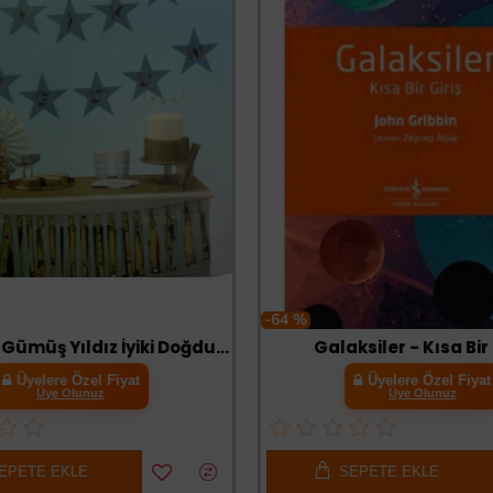
-64 %
Mavi Üzeri Gümüş Yıldız İyiki Doğdun Flama Süs
Galaksiler - Kısa Bir G
Üyelere Özel Fiyat
Üyelere Özel Fiyat
Üye Olunuz
Üye Olunuz
PETE EKLE
SEPETE EKLE