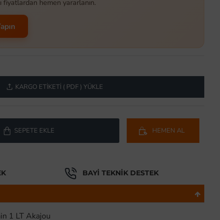
ı fiyatlardan hemen yararlanın.
Yapın
KARGO ETIKETI ( PDF ) YÜKLE
SEPETE EKLE
HEMEN AL
EK
BAYI TEKNIK DESTEK
in 1 LT Akajou