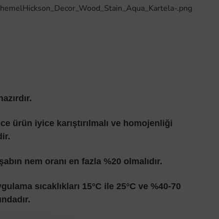
azırdır.
 ürün iyice karıştırılmalı ve homojenliği
ir.
abın nem oranı en fazla %20 olmalıdır.
gulama sıcaklıkları 15°C ile 25°C ve %40-70
ındadır.