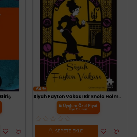
-64 %
iriş
Siyah Fayton Vakası Bir Enola Holmes Gizemi
Üyelere Özel Fiyat
Üye Olunuz
SEPETE EKLE