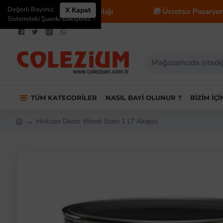
Değerli Bayimiz
X Kapat
icaret Danışmanlığı
🎁 Ücretsiz Pazaryeri Entegrasyo
Sistemdeki Şuanki Bakiyeniz: -
TÜM KATEGORILER
NASIL BAYI OLUNUR ?
BIZIM İÇ
Hickson Decor Wood Stain 1 LT Akajou