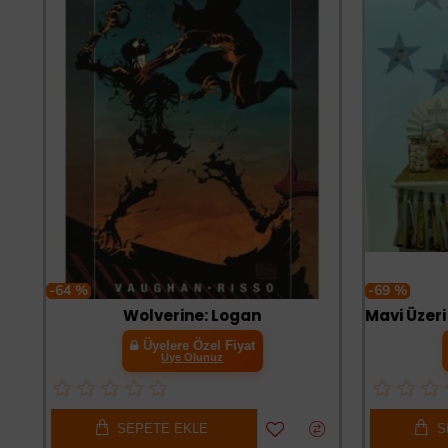
-64 %
-69 %
Wolverine: Logan
Üyelere Özel Fiyat
Üye Olunuz
SEPETE EKLE
SE