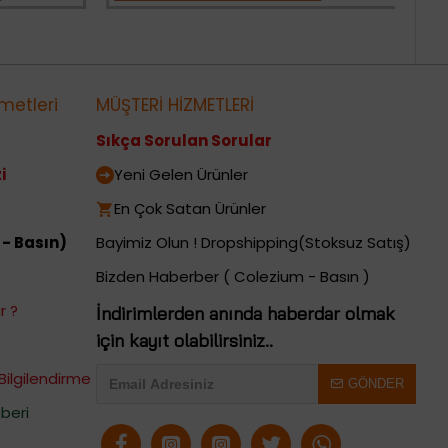
metleri
MÜŞTERİ HİZMETLERİ
Sıkça Sorulan Sorular
i
Yeni Gelen Ürünler
En Çok Satan Ürünler
 - Basın)
Bayimiz Olun ! Dropshipping(Stoksuz Satış)
Bizden Haberber ( Colezium - Basın )
r ?
İndirimlerden anında haberdar olmak
için kayıt olabilirsiniz..
Bilgilendirme
GÖNDER
beri