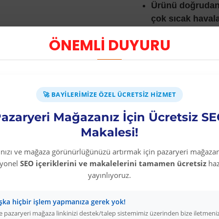
Ürünü doğrudan 
çok sıcak havala
altında olduğu 
ÖNEMLİ DUYURU
Kullanım sonras
Kullanılan araç 
🚀 BAYILERIMIZE ÖZEL ÜCRETSIZ HIZMET
Kullanım Al
azaryeri Mağazanız İçin Ücretsiz S
Zemin 
uygun
Makalesi!
rınızı ve mağaza görünürlüğünüzü artırmak için pazaryeri mağazan
Kapı v
syonel
SEO içeriklerini ve makalelerini tamamen ücretsiz
haz
yayınlıyoruz.
Panjur
şka hiçbir işlem yapmanıza gerek yok!
Cephe 
 pazaryeri mağaza linkinizi destek/talep sistemimiz üzerinden bize iletmeni