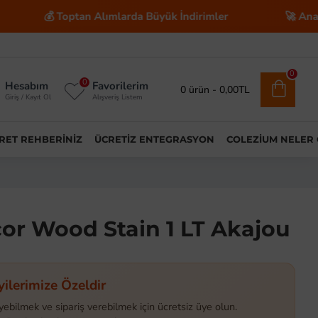
optan Alımlarda Büyük İndirimler
🚀 Anahtar Teslim E-
0
0
Hesabım
Favorilerim
0 ürün - 0,00TL
Giriş / Kayıt Ol
Alışveriş Listem
ARET REHBERINIZ
ÜCRETIZ ENTEGRASYON
COLEZIUM NELER
or Wood Stain 1 LT Akajou
yilerimize Özeldir
yebilmek ve sipariş verebilmek için ücretsiz üye olun.