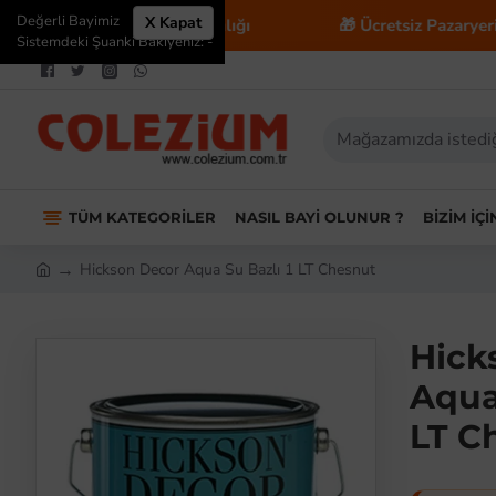
Değerli Bayimiz
X Kapat
 E-Ticaret Danışmanlığı
🎁 Ücretsiz Pazaryeri Entegr
Sistemdeki Şuanki Bakiyeniz: -
TÜM KATEGORILER
NASIL BAYI OLUNUR ?
BIZIM İÇ
Hickson Decor Aqua Su Bazlı 1 LT Chesnut
Hick
Aqua
LT C