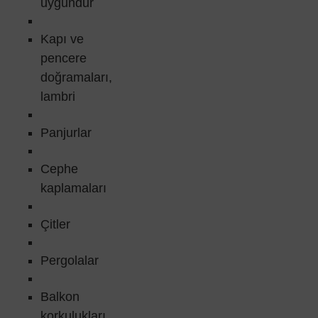
uygundur
Kapı ve
pencere
doğramaları,
lambri
Panjurlar
Cephe
kaplamaları
Çitler
Pergolalar
Balkon
korkulukları