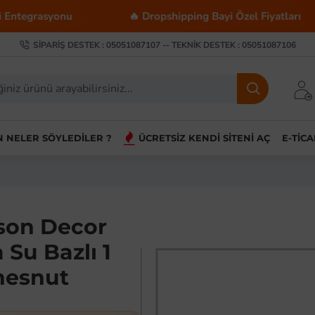
asyonu
🔥 Dropshipping Bayi Özel Fiyatları
SIPARIŞ DESTEK : 05051087107 -- TEKNIK DESTEK : 05051087106
IN NELER SÖYLEDILER ?
ÜCRETSIZ KENDI SITENI AÇ
E-TIC
son Decor
 Su Bazlı 1
hesnut