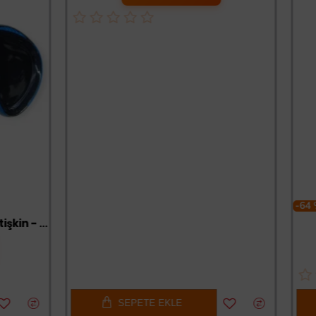
-64 %
Star Diving Dalış Maskesi Yetişkin - 51701-MAVİ - 1 ADET
SEPETE EKLE