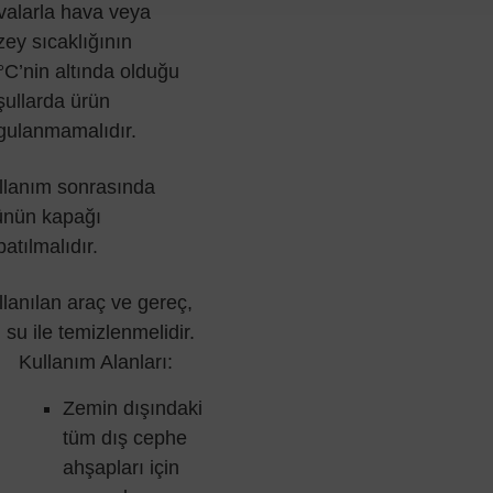
valarla hava veya
zey sıcaklığının
°C’nin altında olduğu
şullarda ürün
gulanmamalıdır.
llanım sonrasında
ünün kapağı
atılmalıdır.
llanılan araç ve gereç,
 su ile temizlenmelidir.
Kullanım Alanları:
Zemin dışındaki
tüm dış cephe
ahşapları için