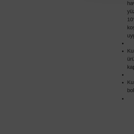
ha
yü
10
ko
uy
Ku
ür
kap
Ku
bol