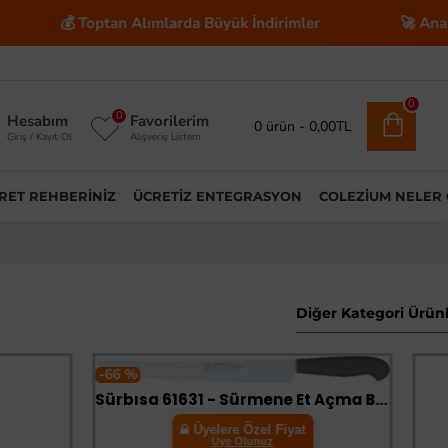
💰 Toptan Alımlarda Büyük İndirimler
🚀 Anahtar Tesl
0
0
Hesabım
Favorilerim
0 ürün - 0,00TL
Giriş / Kayıt Ol
Alışveriş Listem
ARET REHBERINIZ
ÜCRETIZ ENTEGRASYON
COLEZIUM NELER
Diğer Kategori Ürünl
-66 %
Sürbısa 61631 - Sürmene Et Açma Bıçağı 31 cm
Üyelere Özel Fiyat
Üye Olunuz