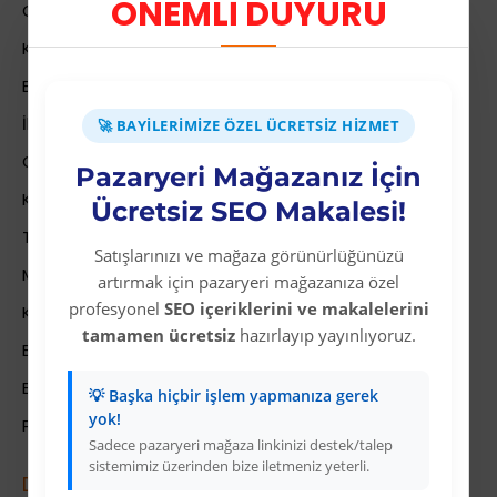
ÖNEMLİ DUYURU
Colezium Hakkında
Kurumsal Bilgiler
Banka Hesab Bilgileri
İletişim
🚀 BAYILERIMIZE ÖZEL ÜCRETSIZ HIZMET
Gizlilik Politikası
Pazaryeri Mağazanız İçin
Kullanıcı Sözleşmesi
Ücretsiz SEO Makalesi!
Teslimat Bilgileri
Satışlarınızı ve mağaza görünürlüğünüzü
Mesafeli Satış Sözleşmesi
artırmak için pazaryeri mağazanıza özel
profesyonel
SEO içeriklerini ve makalelerini
Kariyer
tamamen ücretsiz
hazırlayıp yayınlıyoruz.
Bayi İade Sistemi
Bayi Bakiye Yükleme
💡 Başka hiçbir işlem yapmanıza gerek
yok!
Para Puan Sistemi ile Kazanç
Sadece pazaryeri mağaza linkinizi destek/talep
sistemimiz üzerinden bize iletmeniz yeterli.
Dropshipping (Stoksuz Sat\u0131\u015f)