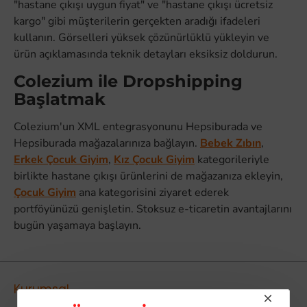
"hastane çıkışı uygun fiyat" ve "hastane çıkışı ücretsiz
kargo" gibi müşterilerin gerçekten aradığı ifadeleri
kullanın. Görselleri yüksek çözünürlüklü yükleyin ve
ürün açıklamasında teknik detayları eksiksiz doldurun.
Colezium ile Dropshipping
Başlatmak
Colezium'un XML entegrasyonunu Hepsiburada ve
Hepsiburada mağazalarınıza bağlayın.
Bebek Zıbın
,
Erkek Çocuk Giyim
,
Kız Çocuk Giyim
kategorileriyle
birlikte hastane çıkışı ürünlerini de mağazanıza ekleyin,
Çocuk Giyim
ana kategorisini ziyaret ederek
portföyünüzü genişletin. Stoksuz e-ticaretin avantajlarını
bugün yaşamaya başlayın.
Kurumsal