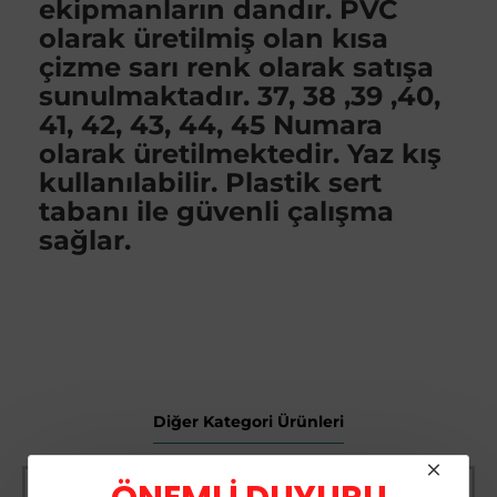
ekipmanların dandır. PVC
olarak üretilmiş olan kısa
çizme sarı renk olarak satışa
sunulmaktadır. 37, 38 ,39 ,40,
41, 42, 43, 44, 45 Numara
olarak üretilmektedir. Yaz kış
kullanılabilir. Plastik sert
tabanı ile güvenli çalışma
sağlar.
Diğer Kategori Ürünleri