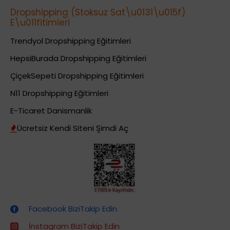
Dropshipping (Stoksuz Sat\u0131\u015f)
E\u011fitimleri
Trendyol Dropshipping Eğitimleri
HepsiBurada Dropshipping Eğitimleri
ÇiçekSepeti Dropshipping Eğitimleri
N11 Dropshipping Eğitimleri
E-Ticaret Danismanlik
Ücretsiz Kendi Siteni Şimdi Aç
Dropshipping (Stoksuz Satış) Eğitimleri
Facebook BiziTakip Edin
İnstagram BiziTakip Edin