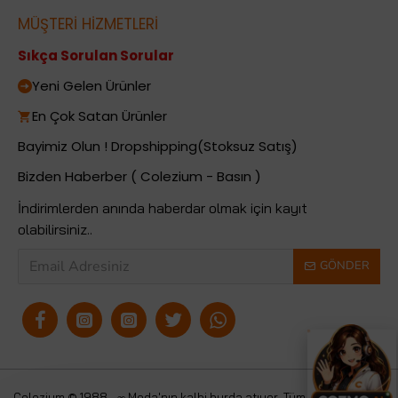
MÜŞTERİ HİZMETLERİ
Sıkça Sorulan Sorular
Yeni Gelen Ürünler
En Çok Satan Ürünler
Bayimiz Olun ! Dropshipping(Stoksuz Satış)
Bizden Haberber ( Colezium - Basın )
İndirimlerden anında haberdar olmak için kayıt
olabilirsiniz..
GÖNDER
Colezium © 1988 - ∞ Moda'nın kalbi burda atıyor. Tüm