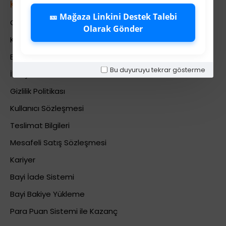
Kurumsal
🎫 Mağaza Linkini Destek Talebi
Colezium Hakkında
Olarak Gönder
Kurumsal Bilgiler
Banka Hesab Bilgileri
Bu duyuruyu tekrar gösterme
İletişim
Gizlilik Politikası
Kullanıcı Sözleşmesi
Teslimat Bilgileri
Mesafeli Satış Sözleşmesi
Kariyer
Bayi İade Sistemi
Bayi Bakiye Yükleme
Para Puan Sistemi ile Kazanç