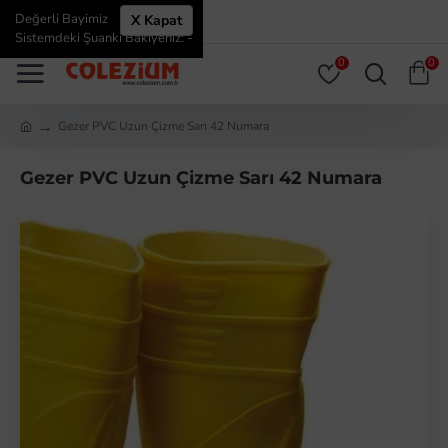
Değerli Bayimiz
X Kapat
ÜYE GIRIŞI
ÜYE OL
Sistemdeki Şuanki Bakiyeniz: -
0
0
Gezer PVC Uzun Çizme Sarı 42 Numara
Gezer PVC Uzun Çizme Sarı 42 Numara