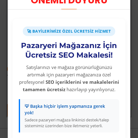
ÖNEMLİ DUYURU
🚀 BAYILERIMIZE ÖZEL ÜCRETSIZ HIZMET
Pazaryeri Mağazanız İçin
-64 %
Ücretsiz SEO Makalesi!
Tomax SDS Plus 4 Elmaslı Hilti / Matkap Ucu 11x210
Üyelere Özel Fiyat
Satışlarınızı ve mağaza görünürlüğünüzü
-64 %
Üye Olunuz
artırmak için pazaryeri mağazanıza özel
i
Fırtına Yaklaşırken
profesyonel
SEO içeriklerini ve makalelerini
Üyelere Özel Fiyat
tamamen ücretsiz
hazırlayıp yayınlıyoruz.
Üye Olunuz
💡 Başka hiçbir işlem yapmanıza gerek
yok!
Sadece pazaryeri mağaza linkinizi destek/talep
sistemimiz üzerinden bize iletmeniz yeterli.