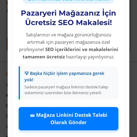
-69 %
-64 %
Kırmızı Renk Likralı 23 Nisan 29 Ekim 19 Mayıs Gösteri Bando Eldiveni 10 Çift ( 20 Adet )
Bir Safdilin Hatıra Defteri - Modern Klasikler Dizisi
Pazaryeri Mağazanız İçin
Üyelere Özel Fiyat
Üyelere Özel Fiyat
Ücretsiz SEO Makalesi!
Üye Olunuz
Üye Olunuz
Satışlarınızı ve mağaza görünürlüğünüzü
artırmak için pazaryeri mağazanıza özel
profesyonel
SEO içeriklerini ve makalelerini
tamamen ücretsiz
hazırlayıp yayınlıyoruz.
💡 Başka hiçbir işlem yapmanıza gerek
Kurumsal
yok!
Colezium Hakkında
Sadece pazaryeri mağaza linkinizi destek/talep
sistemimiz üzerinden bize iletmeniz yeterli.
Kurumsal Bilgiler
Banka Hesab Bilgileri
🎫 Mağaza Linkini Destek Talebi
İletişim
Olarak Gönder
Gizlilik Politikası
Kullanıcı Sözleşmesi