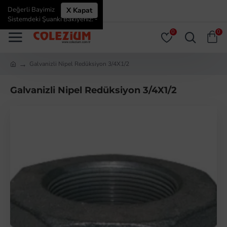
Değerli Bayimiz
X Kapat
ÜYE GIRIŞI
ÜYE OL
Sistemdeki Şuanki Bakiyeniz: -
0
0
Galvanizli Nipel Redüksiyon 3/4X1/2
Galvanizli Nipel Redüksiyon 3/4X1/2