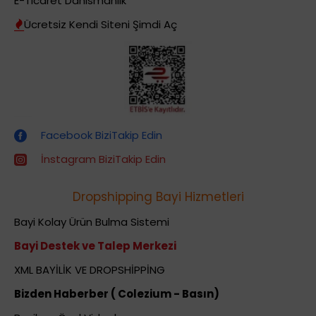
E-Ticaret Danismanlik
Ücretsiz Kendi Siteni Şimdi Aç
Dropshipping (Stoksuz Satış) Eğitimleri
Facebook BiziTakip Edin
İnstagram BiziTakip Edin
Dropshipping Bayi Hizmetleri
Bayi Kolay Ürün Bulma Sistemi
Bayi Destek ve Talep Merkezi
XML BAYİLİK VE DROPSHİPPİNG
Bizden Haberber ( Colezium - Basın)