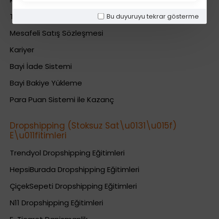
Teslimat Bilgileri
Bu duyuruyu tekrar gösterme
Mesafeli Satış Sözleşmesi
Kariyer
Bayi İade Sistemi
Bayi Bakiye Yükleme
Para Puan Sistemi ile Kazanç
Dropshipping (Stoksuz Sat\u0131\u015f)
E\u011fitimleri
Trendyol Dropshipping Eğitimleri
HepsiBurada Dropshipping Eğitimleri
ÇiçekSepeti Dropshipping Eğitimleri
N11 Dropshipping Eğitimleri