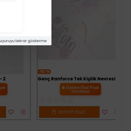
uyuruyu tekrar gösterme
-60 %
Genç Ranforce Tek Kişilik Nevresim Takımı Pink Dreams Pudra
Üyelere Özel Fiyat
Üye Olunuz
SEPETE EKLE