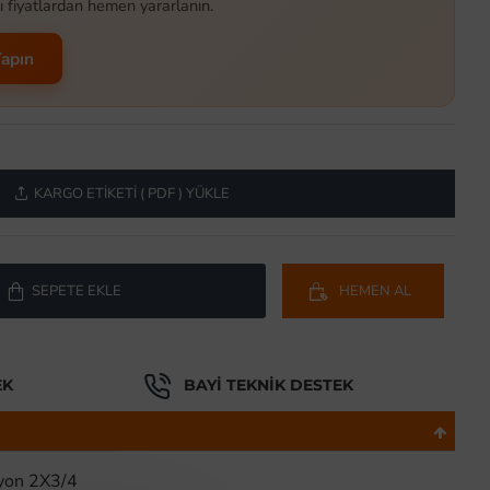
ı fiyatlardan hemen yararlanın.
Yapın
KARGO ETIKETI ( PDF ) YÜKLE
SEPETE EKLE
HEMEN AL
EK
BAYI TEKNIK DESTEK
iyon 2X3/4