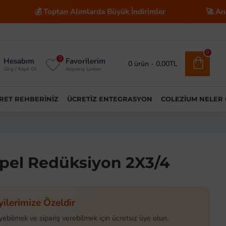
💰 Toptan Alımlarda Büyük İndirimler
🚀 Anahtar Tesl
0
0
Hesabım
Favorilerim
0 ürün - 0,00TL
Giriş / Kayıt Ol
Alışveriş Listem
ARET REHBERINIZ
ÜCRETIZ ENTEGRASYON
COLEZIUM NELER
ipel Redüksiyon 2X3/4
yilerimize Özeldir
yebilmek ve sipariş verebilmek için ücretsiz üye olun.