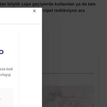
an büyük çapa geçişlerde kullanılan ya da tam
e kullanılan galvaniz nipel redüksiyon ara
EO
ıza özel
ırlayıp
z