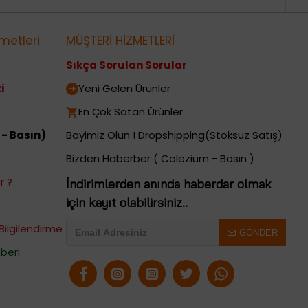
metleri
MÜŞTERİ HİZMETLERİ
Sıkça Sorulan Sorular
i
Yeni Gelen Ürünler
En Çok Satan Ürünler
 - Basın)
Bayimiz Olun ! Dropshipping(Stoksuz Satış)
Bizden Haberber ( Colezium - Basın )
r ?
İndirimlerden anında haberdar olmak
için kayıt olabilirsiniz..
Bilgilendirme
GÖNDER
beri