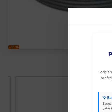
-33 %
P
Satışla
profe
💡 Ba
Sadece
yeterli