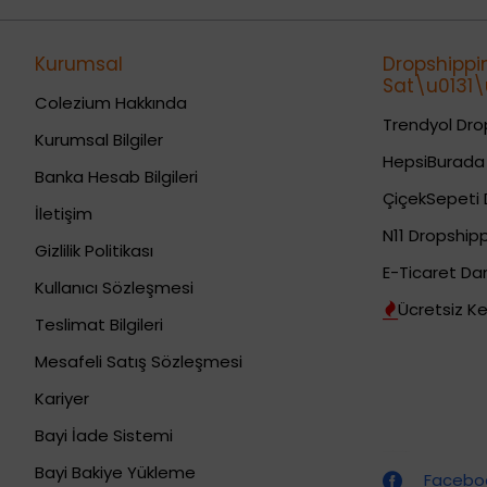
Kurumsal
Dropshippi
Sat\u0131\u
Colezium Hakkında
Trendyol Drop
Kurumsal Bilgiler
HepsiBurada 
Banka Hesab Bilgileri
ÇiçekSepeti 
İletişim
N11 Dropshipp
Gizlilik Politikası
E-Ticaret Da
Kullanıcı Sözleşmesi
Ücretsiz Ke
Teslimat Bilgileri
Mesafeli Satış Sözleşmesi
Kariyer
Bayi İade Sistemi
Dropshipping (Stoksuz Satış) Eğitimleri
Bayi Bakiye Yükleme
Faceboo