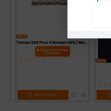
-64 %
Tomax SDS Plus 4 Elmaslı Hilti / Matkap Ucu 11x210
Üyelere Özel Fiyat
Üye Olunuz
-64 %
Fı
SEPETE EKLE
SE