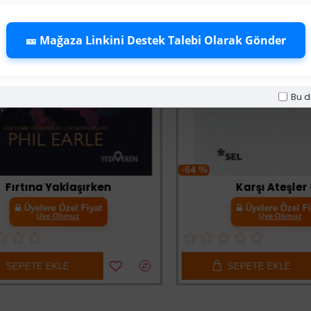
🎫 Mağaza Linkini Destek Talebi Olarak Gönder
Bu d
-64 %
rtına Yaklaşırken
Karşı Ateşler - 2
Üyelere Özel Fiyat
Üyelere Özel Fiyat
Üye Olunuz
Üye Olunuz
PETE EKLE
SEPETE EKLE