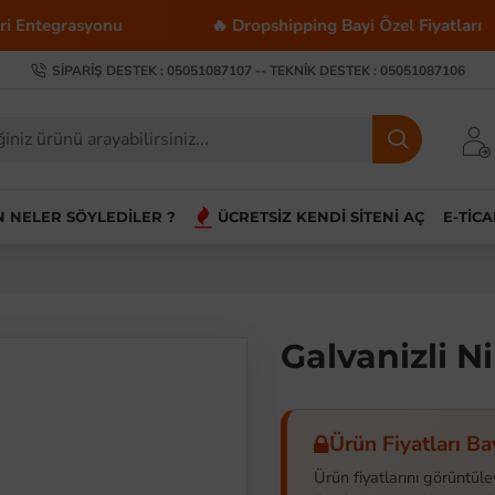
asyonu
🔥 Dropshipping Bayi Özel Fiyatları
SIPARIŞ DESTEK : 05051087107 -- TEKNIK DESTEK : 05051087106
IN NELER SÖYLEDILER ?
ÜCRETSIZ KENDI SITENI AÇ
E-TIC
Galvanizli N
Ürün Fiyatları Ba
Ürün fiyatlarını görüntüle