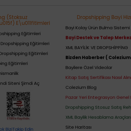
ng (Stoksuz
Dropshipping Bayi Hiz
015f) E\u011fitimleri
Bayi Kolay Ürün Bulma Sistemi
shipping Eğitimleri
Bayi Destek ve Talep Merkez
Dropshipping Eğitimleri
XML BAYİLİK VE DROPSHİPPİNG
Dropshipping Eğitimleri
Bizden Haberber ( Colezium
ing Eğitimleri
Bayilere Özel Videolar
nismanlik
Kitap Satış Sertifikası Nasıl Alını
ndi Siteni Şimdi Aç
Colezium Blog
Pazar Yeri Entegrasyon Genel 
Dropshipping Stosuz Satış Reh
XML Bayilik Hesablama Araçları
Site Haritası
k BiziTakip Edin