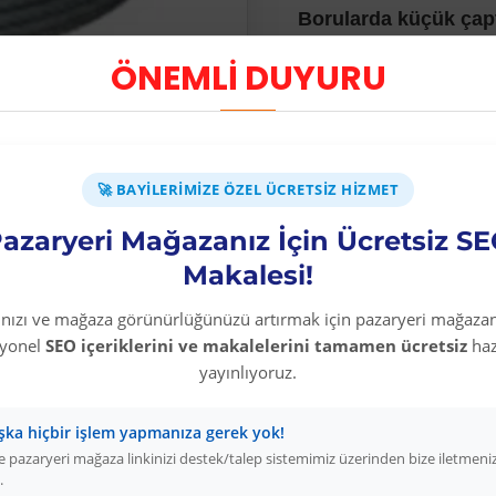
Borularda küçük çapt
tersi dönüştürmelerd
ÖNEMLİ DUYURU
geçiş aparatıdır.
🚀 BAYILERIMIZE ÖZEL ÜCRETSIZ HIZMET
azaryeri Mağazanız İçin Ücretsiz S
Makalesi!
Diğer Kategori Ürünleri
rınızı ve mağaza görünürlüğünüzü artırmak için pazaryeri mağazan
syonel
SEO içeriklerini ve makalelerini tamamen ücretsiz
haz
yayınlıyoruz.
şka hiçbir işlem yapmanıza gerek yok!
 pazaryeri mağaza linkinizi destek/talep sistemimiz üzerinden bize iletmeni
.