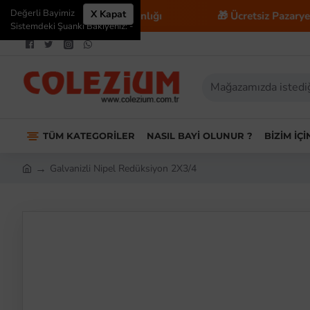
Değerli Bayimiz
X Kapat
 E-Ticaret Danışmanlığı
🎁 Ücretsiz Pazaryeri Entegr
Sistemdeki Şuanki Bakiyeniz: -
TÜM KATEGORILER
NASIL BAYI OLUNUR ?
BIZIM İÇ
Galvanizli Nipel Redüksiyon 2X3/4