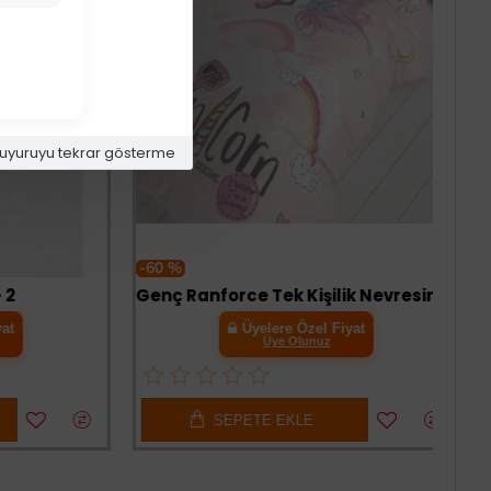
uyuruyu tekrar gösterme
-60 %
Genç Ranforce Tek Kişilik Nevresim Takımı Pink Dreams Pudra
Üyelere Özel Fiyat
Üye Olunuz
SEPETE EKLE