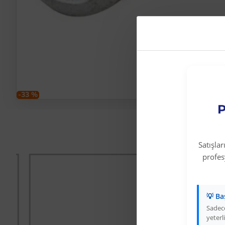
-33 %
P
Satışla
profe
💡 Ba
Sadece
yeterli