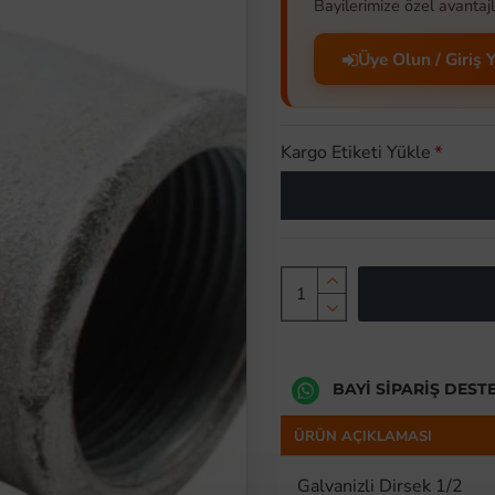
Bayilerimize özel avantajl
Üye Olun / Giriş 
Kargo Etiketi Yükle
BAYI SIPARIŞ DEST
ÜRÜN AÇIKLAMASI
Galvanizli Dirsek 1/2