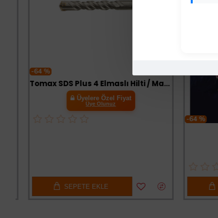
-64 %
Tomax SDS Plus 4 Elmaslı Hilti / Matkap Ucu 11x210
Üyelere Özel Fiyat
Üye Olunuz
-64 %
Fı
SEPETE EKLE
SE