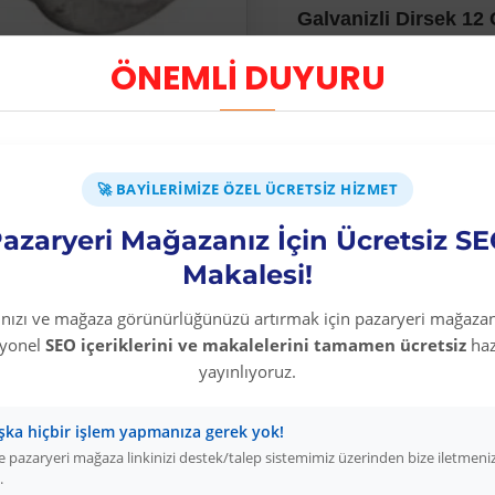
Galvanizli Dirsek 12 
boruların dönüşlerin
ÖNEMLİ DUYURU
iki tarafıda içten diş
🚀 BAYILERIMIZE ÖZEL ÜCRETSIZ HIZMET
azaryeri Mağazanız İçin Ücretsiz S
Makalesi!
Diğer Kategori Ürünleri
rınızı ve mağaza görünürlüğünüzü artırmak için pazaryeri mağazan
syonel
SEO içeriklerini ve makalelerini tamamen ücretsiz
haz
yayınlıyoruz.
şka hiçbir işlem yapmanıza gerek yok!
 pazaryeri mağaza linkinizi destek/talep sistemimiz üzerinden bize iletmeni
.