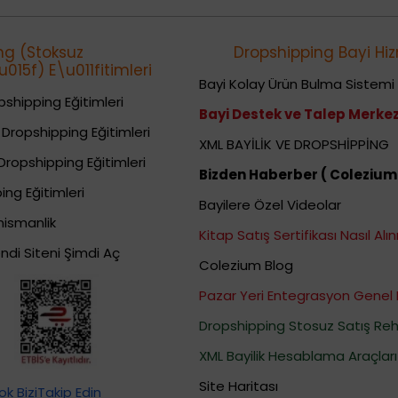
ng (Stoksuz
Dropshipping Bayi Hiz
015f) E\u011fitimleri
Bayi Kolay Ürün Bulma Sistemi
shipping Eğitimleri
Bayi Destek ve Talep Merkez
Dropshipping Eğitimleri
XML BAYİLİK VE DROPSHİPPİNG
Dropshipping Eğitimleri
Bizden Haberber ( Colezium
ing Eğitimleri
Bayilere Özel Videolar
nismanlik
Kitap Satış Sertifikası Nasıl Alını
ndi Siteni Şimdi Aç
Colezium Blog
Pazar Yeri Entegrasyon Genel 
Dropshipping Stosuz Satış Reh
XML Bayilik Hesablama Araçları
Site Haritası
k BiziTakip Edin