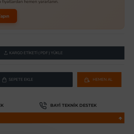
ı fiyatlardan hemen yararlanın.
Yapın
KARGO ETIKETI ( PDF ) YÜKLE
SEPETE EKLE
HEMEN AL
EK
BAYI TEKNIK DESTEK