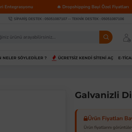
rasyonu
🔥 Dropshipping Bayi Özel Fiyatları
SIPARIŞ DESTEK : 05051087107 -- TEKNIK DESTEK : 05051087106
IN NELER SÖYLEDILER ?
ÜCRETSIZ KENDI SITENI AÇ
E-TIC
Galvanizli Di
Ürün Fiyatları Ba
Ürün fiyatlarını görüntüle