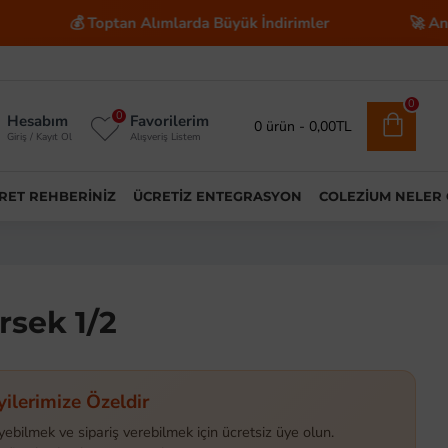
💰 Toptan Alımlarda Büyük İndirimler
🚀 Anahtar Tesl
0
0
Hesabım
Favorilerim
0 ürün - 0,00TL
Giriş / Kayıt Ol
Alışveriş Listem
ARET REHBERINIZ
ÜCRETIZ ENTEGRASYON
COLEZIUM NELER
rsek 1/2
yilerimize Özeldir
yebilmek ve sipariş verebilmek için ücretsiz üye olun.