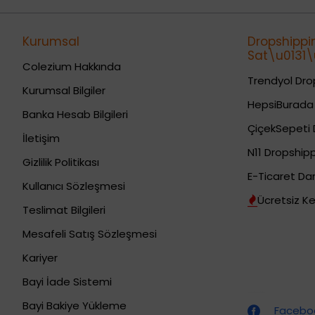
Kurumsal
Dropshippi
Sat\u0131\u
Colezium Hakkında
Trendyol Drop
Kurumsal Bilgiler
HepsiBurada 
Banka Hesab Bilgileri
ÇiçekSepeti 
İletişim
N11 Dropshipp
Gizlilik Politikası
E-Ticaret Da
Kullanıcı Sözleşmesi
Ücretsiz Ke
Teslimat Bilgileri
Mesafeli Satış Sözleşmesi
Kariyer
Bayi İade Sistemi
Dropshipping (Stoksuz Satış) Eğitimleri
Bayi Bakiye Yükleme
Faceboo