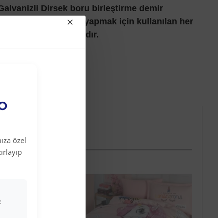
Galvanizli Dirsek boru birleştirme demir
de 90 açılarla dönüş yapmak için kullanılan her
li ek ve dönüş parçasıdır.
EO
ıza özel
ırlayıp
z