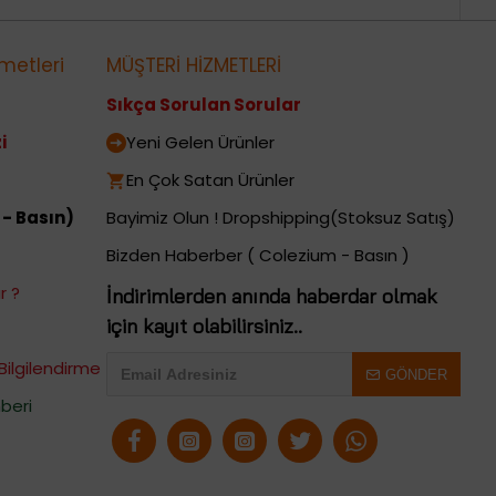
metleri
MÜŞTERİ HİZMETLERİ
Sıkça Sorulan Sorular
i
Yeni Gelen Ürünler
En Çok Satan Ürünler
 - Basın)
Bayimiz Olun ! Dropshipping(Stoksuz Satış)
Bizden Haberber ( Colezium - Basın )
r ?
İndirimlerden anında haberdar olmak
için kayıt olabilirsiniz..
Bilgilendirme
GÖNDER
beri