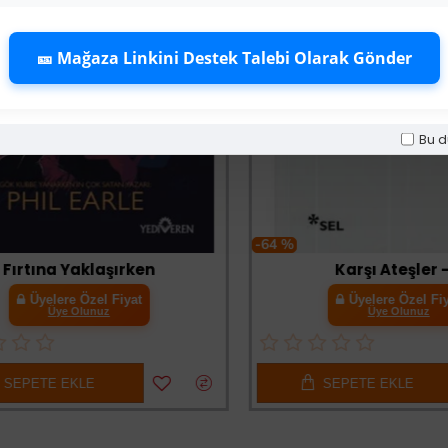
🎫 Mağaza Linkini Destek Talebi Olarak Gönder
Bu d
-64 %
rtına Yaklaşırken
Karşı Ateşler - 2
Üyelere Özel Fiyat
Üyelere Özel Fiyat
Üye Olunuz
Üye Olunuz
PETE EKLE
SEPETE EKLE