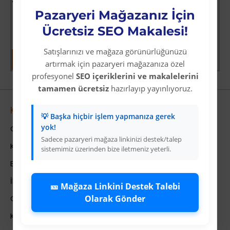
i
Fırtına Yaklaşırken
Pazaryeri Mağazanız İçin
Üyelere Özel Fiyat
Üye Olunuz
Ücretsiz SEO Makalesi!
Satışlarınızı ve mağaza görünürlüğünüzü
artırmak için pazaryeri mağazanıza özel
profesyonel
SEO içeriklerini ve makalelerini
tamamen ücretsiz
hazırlayıp yayınlıyoruz.
Kurumsal
💡 Başka hiçbir işlem yapmanıza gerek
yok!
Colezium Hakkında
Sadece pazaryeri mağaza linkinizi destek/talep
Kurumsal Bilgiler
sistemimiz üzerinden bize iletmeniz yeterli.
Banka Hesab Bilgileri
İletişim
🎫 Mağaza Linkini Destek Talebi
Olarak Gönder
Gizlilik Politikası
Kullanıcı Sözleşmesi