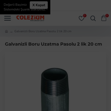
Değerli Bayimiz
X Kapat
ÜYE GIRIŞI
ÜYE OL
Sistemdeki Şuanki Bakiyeniz: -
0
0
Galvanizli Boru Uzatma Pasolu 2 lik 20 cm
Galvanizli Boru Uzatma Pasolu 2 lik 20 cm