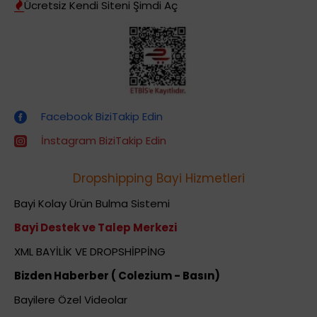
Ücretsiz Kendi Siteni Şimdi Aç
Dropshipping (Stoksuz Satış) Eğitimleri
Facebook BiziTakip Edin
İnstagram BiziTakip Edin
Dropshipping Bayi Hizmetleri
Bayi Kolay Ürün Bulma Sistemi
Bayi Destek ve Talep Merkezi
XML BAYİLİK VE DROPSHİPPİNG
Bizden Haberber ( Colezium - Basın)
Bayilere Özel Videolar