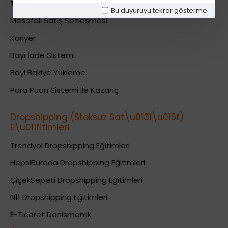
Teslimat Bilgileri
Bu duyuruyu tekrar gösterme
Mesafeli Satış Sözleşmesi
Kariyer
Bayi İade Sistemi
Bayi Bakiye Yükleme
Para Puan Sistemi ile Kazanç
Dropshipping (Stoksuz Sat\u0131\u015f)
E\u011fitimleri
Trendyol Dropshipping Eğitimleri
HepsiBurada Dropshipping Eğitimleri
ÇiçekSepeti Dropshipping Eğitimleri
N11 Dropshipping Eğitimleri
E-Ticaret Danismanlik