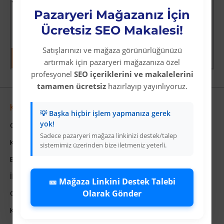
Yoğun Saçlı Lastikli Topuz Toka / Siyah
Vay Canına Sosyal Bilgiler
Pazaryeri Mağazanız İçin
Üyelere Özel Fiyat
Üyelere Özel Fiyat
Üye Olunuz
Üye Olunuz
Ücretsiz SEO Makalesi!
Satışlarınızı ve mağaza görünürlüğünüzü
artırmak için pazaryeri mağazanıza özel
profesyonel
SEO içeriklerini ve makalelerini
tamamen ücretsiz
hazırlayıp yayınlıyoruz.
Kurumsal
💡 Başka hiçbir işlem yapmanıza gerek
yok!
Colezium Hakkında
Sadece pazaryeri mağaza linkinizi destek/talep
Kurumsal Bilgiler
sistemimiz üzerinden bize iletmeniz yeterli.
Banka Hesab Bilgileri
İletişim
🎫 Mağaza Linkini Destek Talebi
Olarak Gönder
Gizlilik Politikası
Kullanıcı Sözleşmesi