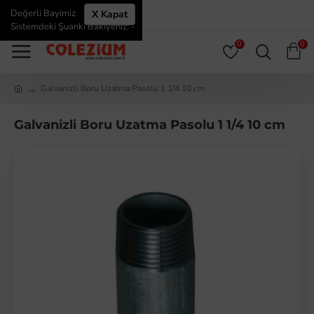
Değerli Bayimiz
X Kapat
ÜYE GIRIŞI
ÜYE OL
Sistemdeki Şuanki Bakiyeniz: -
0
0
Galvanizli Boru Uzatma Pasolu 1 1/4 10 cm
Galvanizli Boru Uzatma Pasolu 1 1/4 10 cm