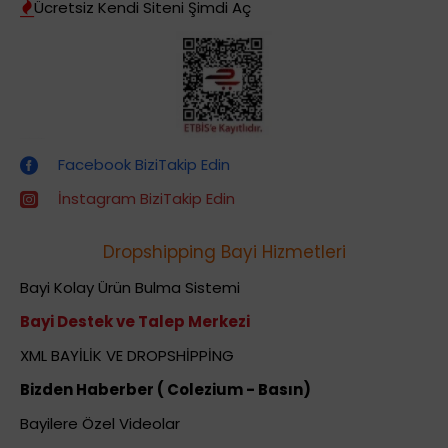
Ücretsiz Kendi Siteni Şimdi Aç
Dropshipping (Stoksuz Satış) Eğitimleri
Facebook BiziTakip Edin
İnstagram BiziTakip Edin
Dropshipping Bayi Hizmetleri
Bayi Kolay Ürün Bulma Sistemi
Bayi Destek ve Talep Merkezi
XML BAYİLİK VE DROPSHİPPİNG
Bizden Haberber ( Colezium - Basın)
Bayilere Özel Videolar