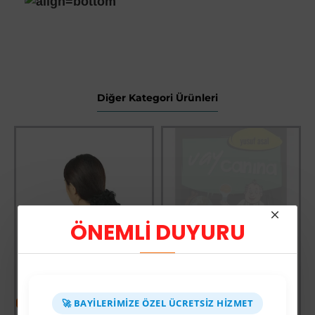
Diğer Kategori Ürünleri
ÖNEMLİ DUYURU
-60 %
-64 %
🚀 BAYILERIMIZE ÖZEL ÜCRETSIZ HIZMET