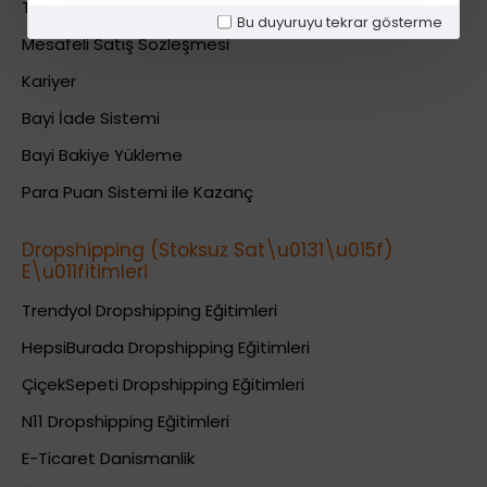
Teslimat Bilgileri
Bu duyuruyu tekrar gösterme
Mesafeli Satış Sözleşmesi
Kariyer
Bayi İade Sistemi
Bayi Bakiye Yükleme
Para Puan Sistemi ile Kazanç
Dropshipping (Stoksuz Sat\u0131\u015f)
E\u011fitimleri
Trendyol Dropshipping Eğitimleri
HepsiBurada Dropshipping Eğitimleri
ÇiçekSepeti Dropshipping Eğitimleri
N11 Dropshipping Eğitimleri
E-Ticaret Danismanlik