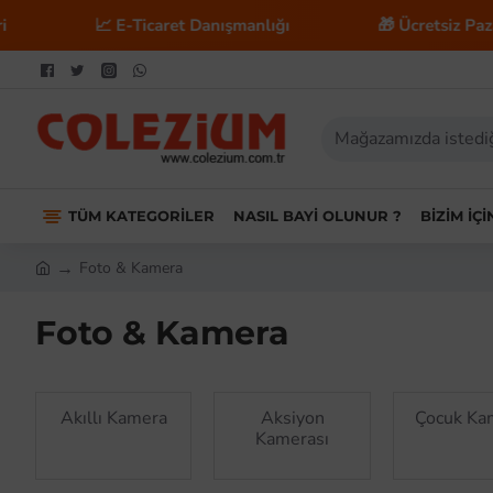
📈 E-Ticaret Danışmanlığı
🎁 Ücretsiz Pazary
TÜM KATEGORILER
NASIL BAYI OLUNUR ?
BIZIM İÇ
Foto & Kamera
Foto & Kamera
Akıllı Kamera
Aksiyon
Çocuk Ka
Kamerası