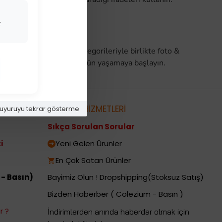
z
Elektronik Aksesuar
kategorileriyle birlikte foto &
icaretin avantajlarını bugün yaşamaya başlayın.
metleri
MÜŞTERİ HİZMETLERİ
uyuruyu tekrar gösterme
Sıkça Sorulan Sorular
i
Yeni Gelen Ürünler
En Çok Satan Ürünler
 - Basın)
Bayimiz Olun ! Dropshipping(Stoksuz Satış)
Bizden Haberber ( Colezium - Basın )
r ?
İndirimlerden anında haberdar olmak için