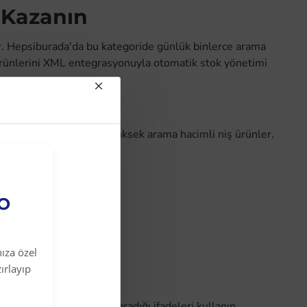
 Kazanın
r. Hepsiburada'da bu kategoride günlük binlerce arama
 ürünlerini XML entegrasyonuyla otomatik stok yönetimi
, sezonluk modeller ve yüksek arama hacimli niş ürünler.
EO
ıza özel
ırlayıp
müşterilerin gerçekten aradığı ifadeleri kullanın.