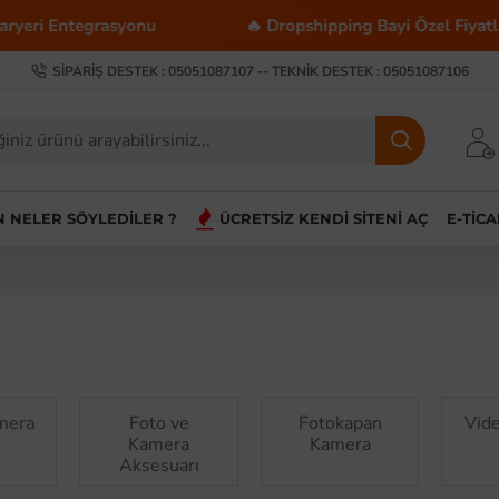
eri Entegrasyonu
🔥 Dropshipping Bayi Özel Fiyatları
SIPARIŞ DESTEK : 05051087107 -- TEKNIK DESTEK : 05051087106
IN NELER SÖYLEDILER ?
ÜCRETSIZ KENDI SITENI AÇ
E-TIC
mera
Foto ve
Fotokapan
Vid
Kamera
Kamera
Aksesuarı