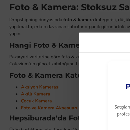
Foto & Kamera: Stoksuz Sat
Dropshipping dünyasında
foto & kamera
kategorisi, düşü
yapılmakta; erken davranan satıcılar organik görünürlük a
yapın.
Hangi Foto & Kamera Ürünleri En
Pazaryeri verilerine göre foto & kamera kategorisinde en 
Colezium'un güncel kataloğunu takip ederek bu ürünleri ilk 
Foto & Kamera Kategorisindeki Ü
P
Aksiyon Kamerası
Akıllı Kamera
Çocuk Kamera
Satışla
Foto ve Kamera Aksesuarı
profe
Hepsiburada'da Foto & Kamera Lis
Ürün başlıklarını oluştururken "foto & kamera satın al", "f