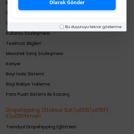
Olarak Gönder
Banka Hesab Bilgileri
İletişim
Gizlilik Politikası
Bu duyuruyu tekrar gösterme
Kullanıcı Sözleşmesi
Teslimat Bilgileri
Mesafeli Satış Sözleşmesi
Kariyer
Bayi İade Sistemi
Bayi Bakiye Yükleme
Para Puan Sistemi ile Kazanç
Dropshipping (Stoksuz Sat\u0131\u015f)
E\u011fitimleri
Trendyol Dropshipping Eğitimleri