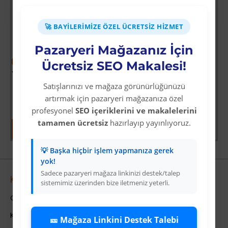
🚀 BAYILERIMIZE ÖZEL ÜCRETSIZ HIZMET
Pazaryeri Mağazanız İçin
-60 %
-64 %
Ücretsiz SEO Makalesi!
Yoğun Saçlı Lastikli Topuz Toka / Siyah
Vay Canına Sosyal Bilgiler
Satışlarınızı ve mağaza görünürlüğünüzü
Üyelere Özel Fiyat
Üyelere Özel Fiyat
Üye Olunuz
Üye Olunuz
artırmak için pazaryeri mağazanıza özel
profesyonel
SEO içeriklerini ve makalelerini
tamamen ücretsiz
hazırlayıp yayınlıyoruz.
💡 Başka hiçbir işlem yapmanıza gerek
yok!
Sadece pazaryeri mağaza linkinizi destek/talep
Kurumsal
sistemimiz üzerinden bize iletmeniz yeterli.
Colezium Hakkında
Kurumsal Bilgiler
🎫 Mağaza Linkini Destek Talebi