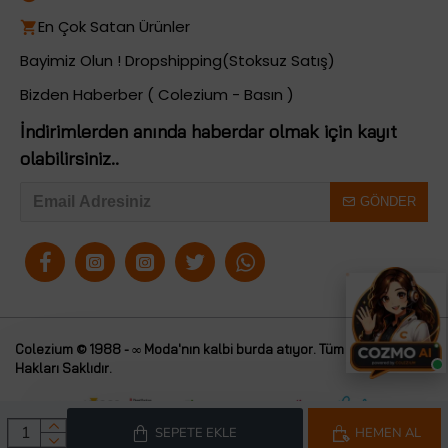
En Çok Satan Ürünler
Bayimiz Olun ! Dropshipping(Stoksuz Satış)
Bizden Haberber ( Colezium - Basın )
İndirimlerden anında haberdar olmak için kayıt
olabilirsiniz..
GÖNDER
Colezium © 1988 - ∞ Moda'nın kalbi burda atıyor. Tüm
Colezium
Hakları Saklıdır.
SEPETE EKLE
HEMEN AL