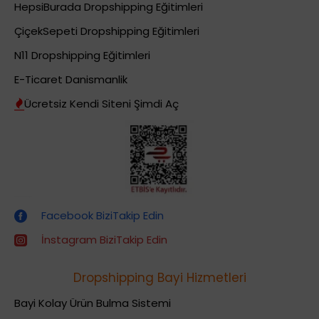
HepsiBurada Dropshipping Eğitimleri
ÇiçekSepeti Dropshipping Eğitimleri
N11 Dropshipping Eğitimleri
E-Ticaret Danismanlik
Ücretsiz Kendi Siteni Şimdi Aç
Dropshipping (Stoksuz Satış) Eğitimleri
Facebook BiziTakip Edin
İnstagram BiziTakip Edin
Dropshipping Bayi Hizmetleri
Bayi Kolay Ürün Bulma Sistemi