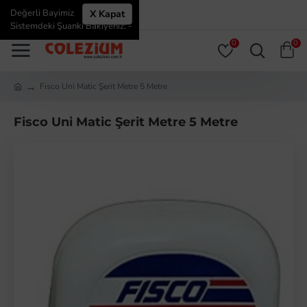
Değerli Bayimiz
X Kapat
ÜYE GIRIŞI
ÜYE OL
Sistemdeki Şuanki Bakiyeniz: -
0
0
Fisco Uni Matic Şerit Metre 5 Metre
Fisco Uni Matic Şerit Metre 5 Metre