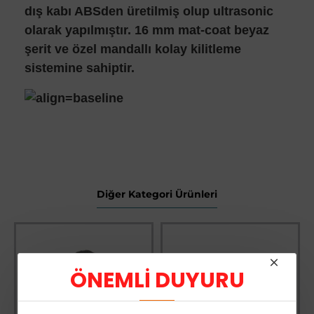
dış kabı ABSden üretilmiş olup ultrasonic
olarak yapılmıştır. 16 mm mat-coat beyaz
şerit ve özel mandallı kolay kilitleme
sistemine sahiptir.
Diğer Kategori Ürünleri
ÖNEMLİ DUYURU