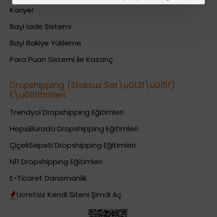
Kariyer
Bayi İade Sistemi
Bayi Bakiye Yükleme
Para Puan Sistemi ile Kazanç
Dropshipping (Stoksuz Sat\u0131\u015f)
E\u011fitimleri
Trendyol Dropshipping Eğitimleri
HepsiBurada Dropshipping Eğitimleri
ÇiçekSepeti Dropshipping Eğitimleri
N11 Dropshipping Eğitimleri
E-Ticaret Danismanlik
Ücretsiz Kendi Siteni Şimdi Aç