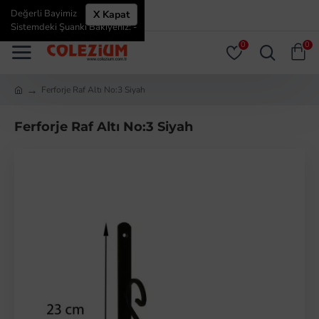
Değerli Bayimiz
X Kapat
ÜYE GIRIŞI
ÜYE OL
Sistemdeki Şuanki Bakiyeniz: -
0
0
Ferforje Raf Altı No:3 Siyah
Ferforje Raf Altı No:3 Siyah