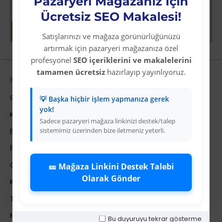
Pazaryeri Mağazanız İçin
Ücretsiz SEO Makalesi!
Satışlarınızı ve mağaza görünürlüğünüzü
artırmak için pazaryeri mağazanıza özel
profesyonel
SEO içeriklerini ve makalelerini
tamamen ücretsiz
hazırlayıp yayınlıyoruz.
Kurumsal
Colezium Hakkında
💡 Başka hiçbir işlem yapmanıza gerek
yok!
Kurumsal Bilgiler
Sadece pazaryeri mağaza linkinizi destek/talep
sistemimiz üzerinden bize iletmeniz yeterli.
Banka Hesab Bilgileri
İletişim
Gizlilik Politikası
🎫 Mağaza Linkini Destek Talebi
Olarak Gönder
Kullanıcı Sözleşmesi
Teslimat Bilgileri
Mesafeli Satış Sözleşmesi
Bu duyuruyu tekrar gösterme