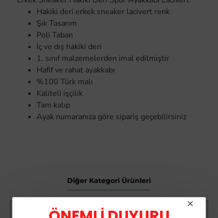
Erkek Sneaker Hakiki Deri Spor Ayakkabı Lacivert
Hakiki deri erkek sneaker lacivert renk
Şık Tasarım
Poli Taban
İç ve dış hakiki deri
1. sınıf malzemelerden imal edilmiştir
Hafif ve rahat ayakkabı
%100 Türk malı
Kaliteli işçilik
Tam kalıp
Ayak numaranıza göre sipariş geçebilirsiniz
Diğer Kategori Ürünleri
-66 %
ÖNEMLİ DUYURU
Sürbısa 61631 - Sürmene Et Açma Bıçağı 31 cm