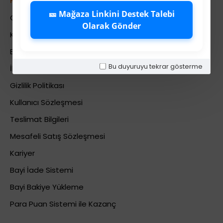
Kurumsal
🎫 Mağaza Linkini Destek Talebi
Colezium Hakkında
Olarak Gönder
Kurumsal Bilgiler
Banka Hesab Bilgileri
Bu duyuruyu tekrar gösterme
İletişim
Gizlilik Politikası
Kullanıcı Sözleşmesi
Teslimat Bilgileri
Mesafeli Satış Sözleşmesi
Kariyer
Bayi İade Sistemi
Bayi Bakiye Yükleme
Para Puan Sistemi ile Kazanç