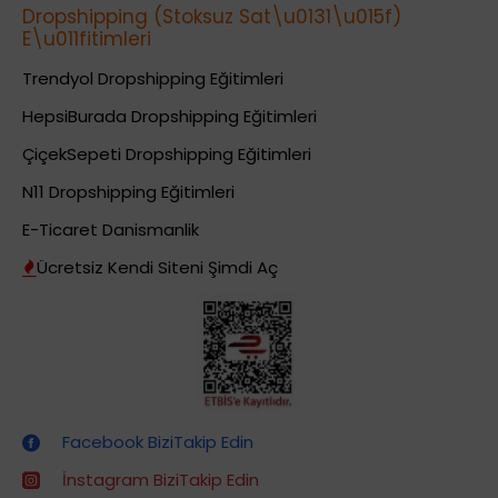
Dropshipping (Stoksuz Sat\u0131\u015f)
E\u011fitimleri
Trendyol Dropshipping Eğitimleri
HepsiBurada Dropshipping Eğitimleri
ÇiçekSepeti Dropshipping Eğitimleri
N11 Dropshipping Eğitimleri
E-Ticaret Danismanlik
Ücretsiz Kendi Siteni Şimdi Aç
Dropshipping (Stoksuz Satış) Eğitimleri
Facebook BiziTakip Edin
İnstagram BiziTakip Edin