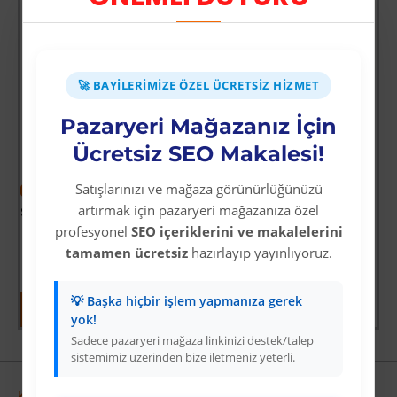
Üyelere Özel Fiyat
Üye Olunuz
🚀 BAYILERIMIZE ÖZEL ÜCRETSIZ HIZMET
det
Pazaryeri Mağazanız İçin
Ücretsiz SEO Makalesi!
Satışlarınızı ve mağaza görünürlüğünüzü
-38 %
artırmak için pazaryeri mağazanıza özel
Star Diving Dalış Maskesi Yetişkin - 51701-MAVİ - 1 ADET
profesyonel
SEO içeriklerini ve makalelerini
Üyelere Özel Fiyat
tamamen ücretsiz
hazırlayıp yayınlıyoruz.
Üye Olunuz
💡 Başka hiçbir işlem yapmanıza gerek
yok!
Sadece pazaryeri mağaza linkinizi destek/talep
sistemimiz üzerinden bize iletmeniz yeterli.