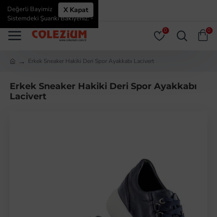
Değerli Bayimiz
X Kapat
ÜYE GIRIŞI
ÜYE OL
Sistemdeki Şuanki Bakiyeniz: -
0
0
Erkek Sneaker Hakiki Deri Spor Ayakkabı Lacivert
Erkek Sneaker Hakiki Deri Spor Ayakkabı
Lacivert