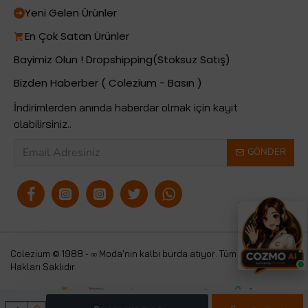
Yeni Gelen Ürünler
En Çok Satan Ürünler
Bayimiz Olun ! Dropshipping(Stoksuz Satış)
Bizden Haberber ( Colezium - Basın )
İndirimlerden anında haberdar olmak için kayıt
olabilirsiniz..
GÖNDER
Colezium © 1988 - ∞ Moda'nın kalbi burda atıyor. Tüm
Colezium
Hakları Saklıdır.