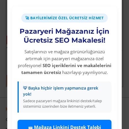
STOK TÜKENDİ
STOK TÜKE
🚀 BAYILERIMIZE ÖZEL ÜCRETSIZ HIZMET
Pazaryeri Mağazanız İçin
Ücretsiz SEO Makalesi!
-63 %
-63 %
10 Mm Kasap Et Kancası - 239li Dönerli Set - Et İşleme - Hijyenik - Düzenli - Dayanıklı - Uzun Ömürlü
Apple İphone 14 Pro Kılıf Elegant Kapak - Lacivert
Satışlarınızı ve mağaza görünürlüğünüzü
Üyelere Özel Fiyat
Üyelere Özel Fiyat
artırmak için pazaryeri mağazanıza özel
Üye Olunuz
Üye Olunuz
profesyonel
SEO içeriklerini ve makalelerini
tamamen ücretsiz
hazırlayıp yayınlıyoruz.
💡 Başka hiçbir işlem yapmanıza gerek
yok!
Sadece pazaryeri mağaza linkinizi destek/talep
sistemimiz üzerinden bize iletmeniz yeterli.
Kurumsal
Colezium Hakkında
🎫 Mağaza Linkini Destek Talebi