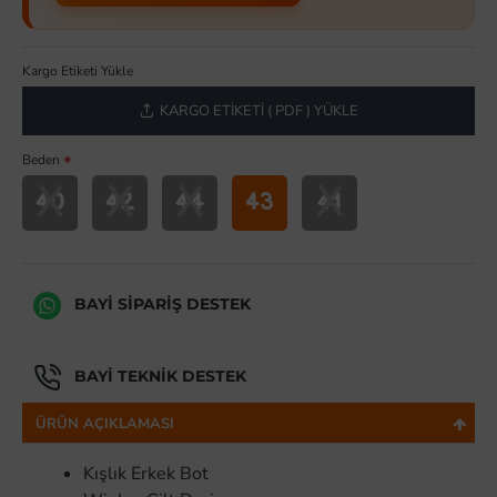
Kargo Etiketi Yükle
KARGO ETIKETI ( PDF ) YÜKLE
Beden
X
X
X
X
40
42
44
43
41
BAYI SIPARIŞ DESTEK
BAYI TEKNIK DESTEK
ÜRÜN AÇIKLAMASI
Kışlık Erkek Bot