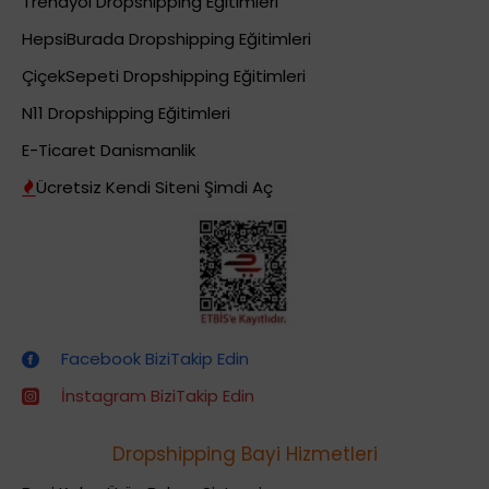
Trendyol Dropshipping Eğitimleri
HepsiBurada Dropshipping Eğitimleri
ÇiçekSepeti Dropshipping Eğitimleri
N11 Dropshipping Eğitimleri
E-Ticaret Danismanlik
Ücretsiz Kendi Siteni Şimdi Aç
Dropshipping (Stoksuz Satış) Eğitimleri
Facebook BiziTakip Edin
İnstagram BiziTakip Edin
Dropshipping Bayi Hizmetleri