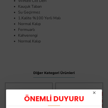
Winlex Cilt Deri
Kauçuk Taban
Su Geçirmez
1.Kalite %100 Yerli Malı
Normal Kalıp
Fermuarlı
Kahverengi
Normal Kalıp
Diğer Kategori Ürünleri
ÖNEMLİ DUYURU