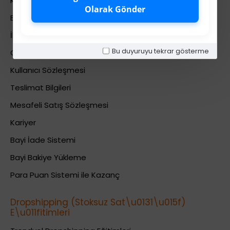
Kurumsal Bilgiler
Olarak Gönder
Banka Hesab Bilgileri
İletişim
Bu duyuruyu tekrar gösterme
Gizlilik Politikası
Kullanıcı Sözleşmesi
Teslimat Bilgileri
Mesafeli Satış Sözleşmesi
Kariyer
Bayi İade Sistemi
Bayi Bakiye Yükleme
Para Puan Sistemi ile Kazanç
Dropshipping (Stoksuz Sat\u0131\u015f)
E\u011fitimleri