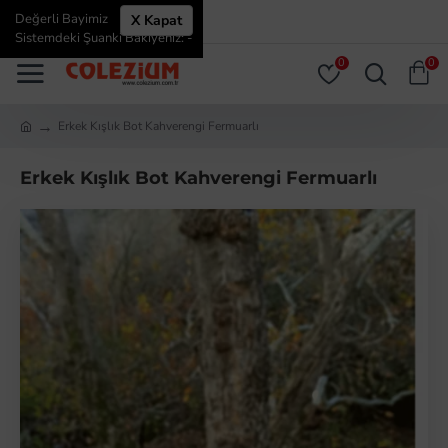
Değerli Bayimiz
X Kapat
ÜYE GIRIŞI
ÜYE OL
Sistemdeki Şuanki Bakiyeniz: -
0
0
Erkek Kışlık Bot Kahverengi Fermuarlı
Erkek Kışlık Bot Kahverengi Fermuarlı