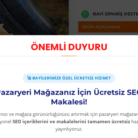
BAYI SIPARIŞ DEST
ÜRÜN AÇIKLAMASI
Kışlık Erkek Bot
ÖNEMLİ DUYURU
%100 Hakiki Deri
Yerli Üretim
Termo Taban
Sıcak Astar
Fermuar ve Bağcıkl
🚀 BAYILERIMIZE ÖZEL ÜCRETSIZ HIZMET
Siyah Renk
azaryeri Mağazanız İçin Ücretsiz S
Rahat Kalıp
Makalesi!
rınızı ve mağaza görünürlüğünüzü artırmak için pazaryeri mağazan
syonel
SEO içeriklerini ve makalelerini tamamen ücretsiz
haz
yayınlıyoruz.
Diğer Kategori Ürünleri