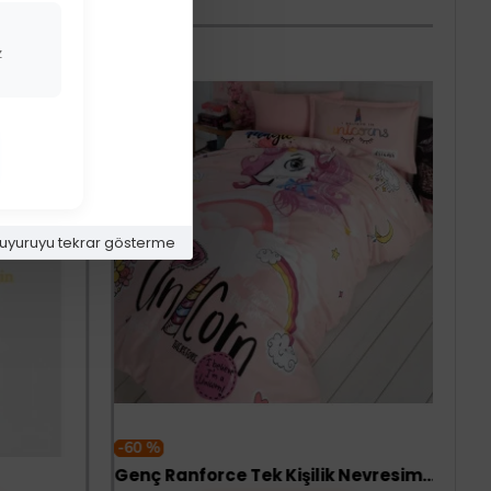
z
uyuruyu tekrar gösterme
-60 %
Genç Ranforce Tek Kişilik Nevresim Takımı Pink Dreams Pudra