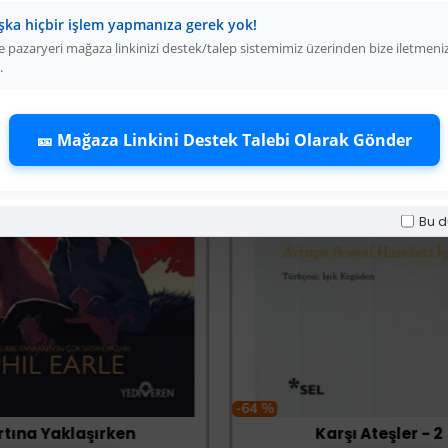
şka hiçbir işlem yapmanıza gerek yok!
 pazaryeri mağaza linkinizi destek/talep sistemimiz üzerinden bize iletmeni
.
🎫 Mağaza Linkini Destek Talebi Olarak Gönder
Bu d
-64 %
rtına Yaklaşırken
Karşı Ateşler - 2