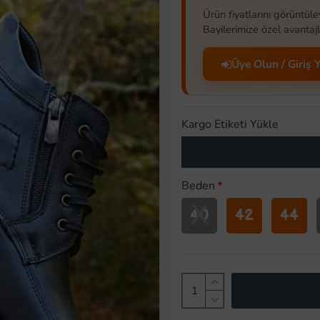
Ürün fiyatlarını görüntüle
Bayilerimize özel avantajl
Üye Olun / Giriş 
Kargo Etiketi Yükle
Beden
X
40
42
44