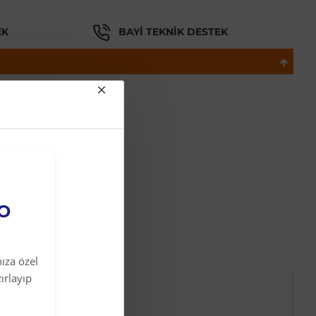
EK
BAYI TEKNIK DESTEK
ı Bot
EO
ıza özel
ırlayıp