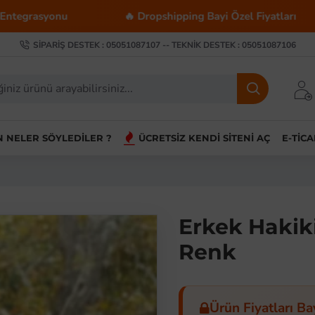
u
🔥 Dropshipping Bayi Özel Fiyatları
💰 To
SIPARIŞ DESTEK : 05051087107 -- TEKNIK DESTEK : 05051087106
IN NELER SÖYLEDILER ?
ÜCRETSIZ KENDI SITENI AÇ
E-TIC
Erkek Hakiki
Renk
Ürün Fiyatları Ba