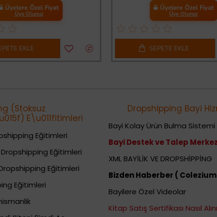
Üyelere Özel Fiyat
Üyelere Özel Fiyat
Üye Olunuz
Üye Olunuz
PETE EKLE
SEPETE EKLE
ng (Stoksuz
Dropshipping Bayi Hiz
015f) E\u011fitimleri
Bayi Kolay Ürün Bulma Sistemi
shipping Eğitimleri
Bayi Destek ve Talep Merkez
Dropshipping Eğitimleri
XML BAYİLİK VE DROPSHİPPİNG
Dropshipping Eğitimleri
Bizden Haberber ( Colezium
ing Eğitimleri
Bayilere Özel Videolar
nismanlik
Kitap Satış Sertifikası Nasıl Alını