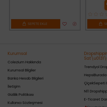
SEPETE EKLE
SE
Kurumsal
Dropshippi
Sat\u0131\u
Colezium Hakkında
Trendyol Drop
Kurumsal Bilgiler
HepsiBurada 
Banka Hesab Bilgileri
ÇiçekSepeti 
İletişim
N11 Dropshipp
Gizlilik Politikası
E-Ticaret Da
Kullanıcı Sözleşmesi