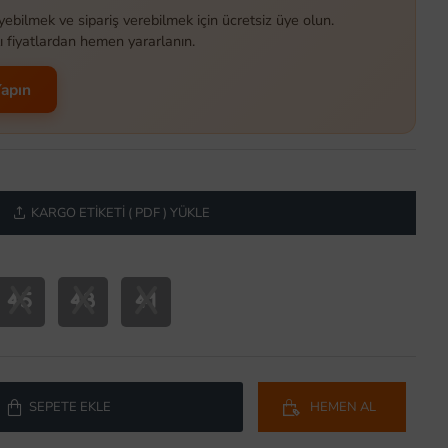
yebilmek ve sipariş verebilmek için ücretsiz üye olun.
ı fiyatlardan hemen yararlanın.
Yapın
KARGO ETIKETI ( PDF ) YÜKLE
X
X
X
45
43
41
SEPETE EKLE
HEMEN AL