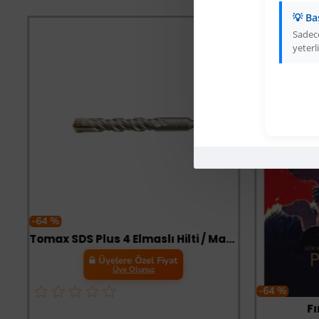
💡 Ba
Sadece
yeterli
-64 %
Tomax SDS Plus 4 Elmaslı Hilti / Matkap Ucu 11x210
Üyelere Özel Fiyat
Üye Olunuz
-64 %
Fı