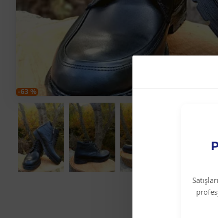
-63 %
P
Satışla
profe