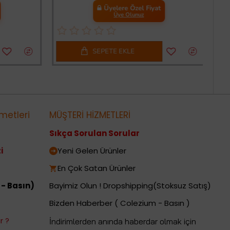
Üyelere Özel Fiyat
Üye Olunuz
SEPETE EKLE
metleri
MÜŞTERİ HİZMETLERİ
Sıkça Sorulan Sorular
i
Yeni Gelen Ürünler
En Çok Satan Ürünler
 - Basın)
Bayimiz Olun ! Dropshipping(Stoksuz Satış)
Bizden Haberber ( Colezium - Basın )
r ?
İndirimlerden anında haberdar olmak için