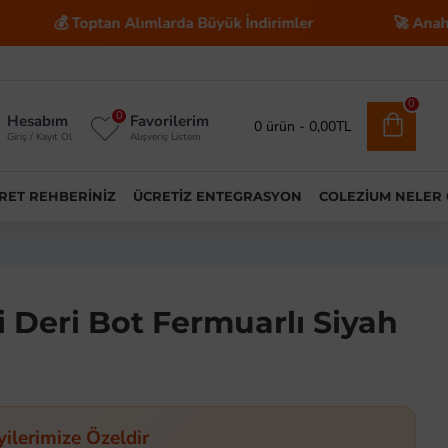
ptan Alımlarda Büyük İndirimler
🚀 Anahtar Teslim E-
0
0
Hesabım
Favorilerim
0 ürün - 0,00TL
Giriş / Kayıt Ol
Alışveriş Listem
ARET REHBERINIZ
ÜCRETIZ ENTEGRASYON
COLEZIUM NELER
 Deri Bot Fermuarlı Siyah
yilerimize Özeldir