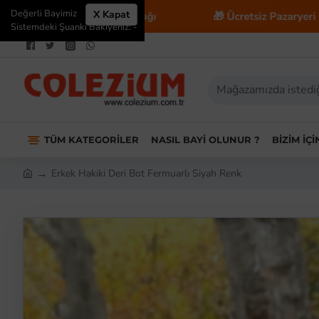
Değerli Bayimiz
X Kapat
icaret Danışmanlığı
🎁 Ücretsiz Pazaryeri Entegrasyon
Sistemdeki Şuanki Bakiyeniz: -
TÜM KATEGORILER
NASIL BAYI OLUNUR ?
BIZIM İÇ
Erkek Hakiki Deri Bot Fermuarlı Siyah Renk