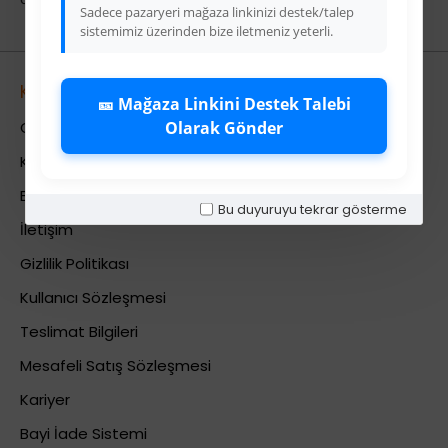
Sadece pazaryeri mağaza linkinizi destek/talep
sistemimiz üzerinden bize iletmeniz yeterli.
Kurumsal
🎫 Mağaza Linkini Destek Talebi
Olarak Gönder
Colezium Hakkında
Kurumsal Bilgiler
Banka Hesab Bilgileri
Bu duyuruyu tekrar gösterme
İletişim
Gizlilik Politikası
Kullanıcı Sözleşmesi
Teslimat Bilgileri
Mesafeli Satış Sözleşmesi
Kariyer
Bayi İade Sistemi