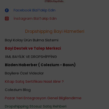
Dropshipping (Stoksuz Satış) Eğitimleri
Facebook BiziTakip Edin
İnstagram BiziTakip Edin
Dropshipping Bayi Hizmetleri
Bayi Kolay Ürün Bulma Sistemi
Bayi Destek ve Talep Merkezi
XML BAYİLİK VE DROPSHİPPİNG
Bizden Haberber ( Colezium - Basın)
Bayilere Özel Videolar
Kitap Satış Sertifikası Nasıl Alınır ?
Colezium Blog
Pazar Yeri Entegrasyon Genel Bilgilendirme
Dropshipping Stosuz Satış Rehberi