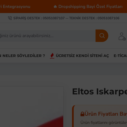
syonu
🔥 Dropshipping Bayi Özel Fiyatları

SIPARIŞ DESTEK : 05051087107 -- TEKNIK DESTEK : 05051087106
IN NELER SÖYLEDILER ?
ÜCRETSIZ KENDI SITENI AÇ
E-TIC
Eltos Iskarp
Ürün Fiyatları Ba
Ürün fiyatlarını görüntüle