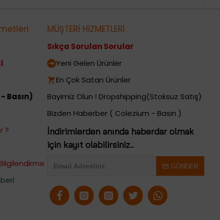
metleri
MÜŞTERİ HİZMETLERİ
Sıkça Sorulan Sorular
i
Yeni Gelen Ürünler
En Çok Satan Ürünler
 - Basın)
Bayimiz Olun ! Dropshipping(Stoksuz Satış)
Bizden Haberber ( Colezium - Basın )
r ?
İndirimlerden anında haberdar olmak
için kayıt olabilirsiniz..
Bilgilendirme
GÖNDER
beri