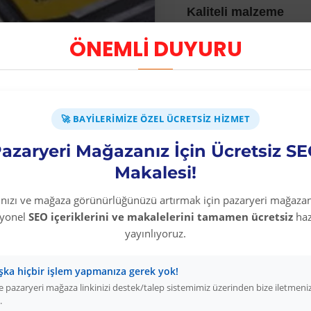
Kaliteli malzeme
Keskin ağızlar
ÖNEMLİ DUYURU
Uzun ömür
🚀 BAYILERIMIZE ÖZEL ÜCRETSIZ HIZMET
azaryeri Mağazanız İçin Ücretsiz S
Makalesi!
Diğer Kategori Ürünleri
rınızı ve mağaza görünürlüğünüzü artırmak için pazaryeri mağazan
syonel
SEO içeriklerini ve makalelerini tamamen ücretsiz
haz
yayınlıyoruz.
şka hiçbir işlem yapmanıza gerek yok!
 pazaryeri mağaza linkinizi destek/talep sistemimiz üzerinden bize iletmeni
.