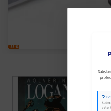
-33 %
P
Satışla
profe
💡 Ba
Sadece
yeterli