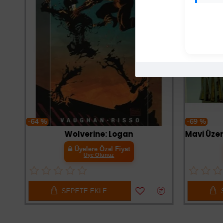
-64 %
-69 %
Wolverine: Logan
Üyelere Özel Fiyat
Üye Olunuz
SEPETE EKLE
SE