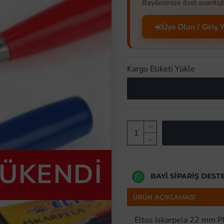
Bayilerimize özel avantajl
Üye Olun / Giriş 
Kargo Etiketi Yükle
TÜKENDİ
BAYI SIPARIŞ DEST
ÜRÜN AÇIKLAMASI
Eltos Iskarpela 22 mm Pl