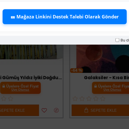
🎫 Mağaza Linkini Destek Talebi Olarak Gönder
Bu d
-64 %
Mavi Üzeri Gümüş Yıldız İyiki Doğdun Flama Süs
Galaksiler - Kısa Bir G
Üyelere Özel Fiyat
Üyelere Özel Fiyat
Üye Olunuz
Üye Olunuz
PETE EKLE
SEPETE EKLE