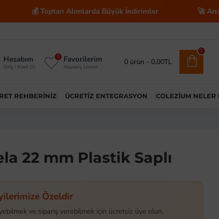
 Toptan Alımlarda Büyük İndirimler
🚀 Anahtar Tesli
0
0
Hesabım
Favorilerim
0 ürün - 0,00TL
Giriş / Kayıt Ol
Alışveriş Listem
ARET REHBERINIZ
ÜCRETIZ ENTEGRASYON
COLEZIUM NELER
ela 22 mm Plastik Saplı
yilerimize Özeldir
yebilmek ve sipariş verebilmek için ücretsiz üye olun.