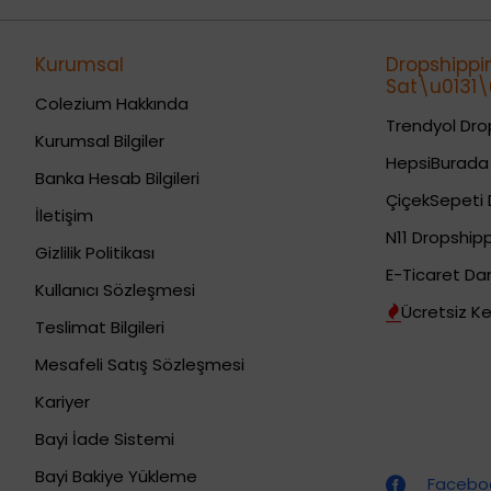
Kurumsal
Dropshippi
Sat\u0131\u
Colezium Hakkında
Trendyol Drop
Kurumsal Bilgiler
HepsiBurada 
Banka Hesab Bilgileri
ÇiçekSepeti 
İletişim
N11 Dropshipp
Gizlilik Politikası
E-Ticaret Da
Kullanıcı Sözleşmesi
Ücretsiz Ke
Teslimat Bilgileri
Mesafeli Satış Sözleşmesi
Kariyer
Bayi İade Sistemi
Dropshipping (Stoksuz Satış) Eğitimleri
Bayi Bakiye Yükleme
Faceboo