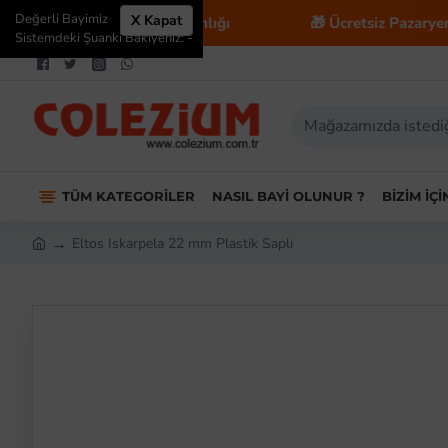
Değerli Bayimiz
X Kapat
 E-Ticaret Danışmanlığı
🎁 Ücretsiz Pazaryeri Entegra
Sistemdeki Şuanki Bakiyeniz: -
TÜM KATEGORILER
NASIL BAYI OLUNUR ?
BIZIM İÇ
Eltos Iskarpela 22 mm Plastik Saplı