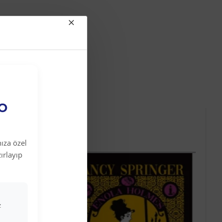
EO
ıza özel
ırlayıp
z