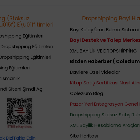
ng (Stoksuz
Dropshipping Bayi Hiz
015f) E\u011fitimleri
Bayi Kolay Ürün Bulma Sistemi
shipping Eğitimleri
Bayi Destek ve Talep Merkez
Dropshipping Eğitimleri
XML BAYİLİK VE DROPSHİPPİNG
Dropshipping Eğitimleri
Bizden Haberber ( Colezium
ing Eğitimleri
Bayilere Özel Videolar
nismanlik
Kitap Satış Sertifikası Nasıl Alını
ndi Siteni Şimdi Aç
Colezium Blog
Pazar Yeri Entegrasyon Genel 
Dropshipping Stosuz Satış Reh
XML Bayilik Hesablama Araçları
Site Haritası
k BiziTakip Edin