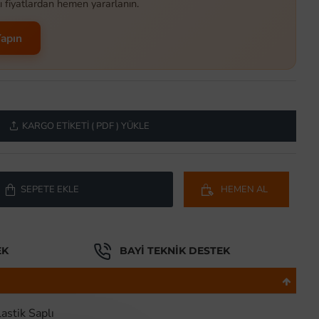
ı fiyatlardan hemen yararlanın.
Yapın
KARGO ETIKETI ( PDF ) YÜKLE
SEPETE EKLE
HEMEN AL
EK
BAYI TEKNIK DESTEK
astik Saplı