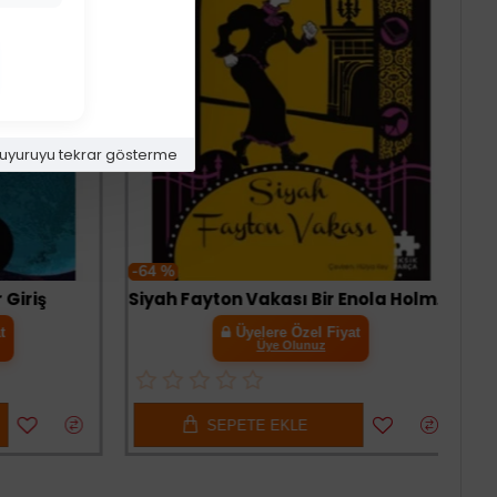
uyuruyu tekrar gösterme
-64 %
iriş
Siyah Fayton Vakası Bir Enola Holmes Gizemi
Üyelere Özel Fiyat
Üye Olunuz
SEPETE EKLE