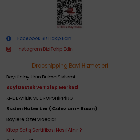
Dropshipping (Stoksuz Satış) Eğitimleri
Facebook BiziTakip Edin
İnstagram BiziTakip Edin
Dropshipping Bayi Hizmetleri
Bayi Kolay Ürün Bulma Sistemi
Bayi Destek ve Talep Merkezi
XML BAYİLİK VE DROPSHİPPİNG
Bizden Haberber ( Colezium - Basın)
Bayilere Özel Videolar
Kitap Satış Sertifikası Nasıl Alınır ?