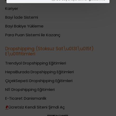
Kariyer
Bayi İade Sistemi
Bayi Bakiye Yükleme
Para Puan Sistemi ile Kazanç
Dropshipping (Stoksuz Sat\u0131\u015f)
E\u011fitimleri
Trendyol Dropshipping Eğitimleri
HepsiBurada Dropshipping Eğitimleri
ÇiçekSepeti Dropshipping Eğitimleri
N11 Dropshipping Eğitimleri
E-Ticaret Danismanlik
Ücretsiz Kendi Siteni Şimdi Aç