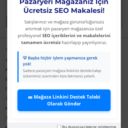
Pazaryeri Mağazanız İçin
Üye Olunuz
Üye Olunuz
Ücretsiz SEO Makalesi!
Satışlarınızı ve mağaza görünürlüğünüzü
artırmak için pazaryeri mağazanıza özel
profesyonel
SEO içeriklerini ve makalelerini
tamamen ücretsiz
hazırlayıp yayınlıyoruz.
Kurumsal
💡 Başka hiçbir işlem yapmanıza gerek
Colezium Hakkında
yok!
Kurumsal Bilgiler
Sadece pazaryeri mağaza linkinizi destek/talep
sistemimiz üzerinden bize iletmeniz yeterli.
Banka Hesab Bilgileri
İletişim
🎫 Mağaza Linkini Destek Talebi
Gizlilik Politikası
Olarak Gönder
Kullanıcı Sözleşmesi
Teslimat Bilgileri
Bu duyuruyu tekrar gösterme
Mesafeli Satış Sözleşmesi