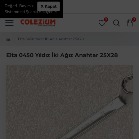
Değerli Bayimiz
X Kapat
ÜYE GIRIŞI
ÜYE OL
Sistemdeki Şuanki Bakiyeniz: -
0
0
Elta 0450 Yıldız İki Ağız Anahtar 25X28
Elta 0450 Yıldız İki Ağız Anahtar 25X28