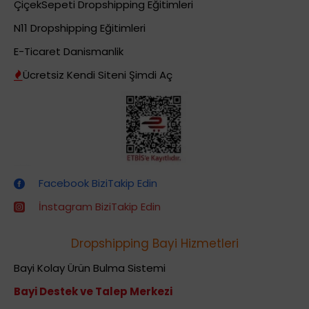
ÇiçekSepeti Dropshipping Eğitimleri
N11 Dropshipping Eğitimleri
E-Ticaret Danismanlik
Ücretsiz Kendi Siteni Şimdi Aç
Dropshipping (Stoksuz Satış) Eğitimleri
Facebook BiziTakip Edin
İnstagram BiziTakip Edin
Dropshipping Bayi Hizmetleri
Bayi Kolay Ürün Bulma Sistemi
Bayi Destek ve Talep Merkezi