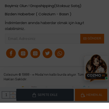
Bayimiz Olun ! Dropshipping(Stoksuz Satış)
Bizden Haberber ( Colezium - Basın )
İndirimlerden anında haberdar olmak için kayıt
olabilirsiniz..
GÖNDER
Colezium © 1988 - ∞ Moda'nın kalbi burda atıyor. Tüm
Colezium
Hakları Saklıdır.
SEPETE EKLE
HEMEN AL