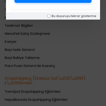
İletişim
Gizlilik Politikası
Bu duyuruyu tekrar gösterme
Kullanıcı Sözleşmesi
Teslimat Bilgileri
Mesafeli Satış Sözleşmesi
Kariyer
Bayi İade Sistemi
Bayi Bakiye Yükleme
Para Puan Sistemi ile Kazanç
Dropshipping (Stoksuz Sat\u0131\u015f)
E\u011fitimleri
Trendyol Dropshipping Eğitimleri
HepsiBurada Dropshipping Eğitimleri