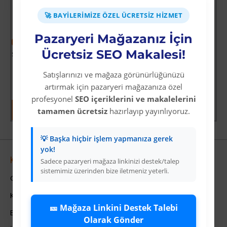
🚀 BAYILERIMIZE ÖZEL ÜCRETSIZ HIZMET
Pazaryeri Mağazanız İçin
-38 %
Ücretsiz SEO Makalesi!
Star Diving Dalış Maskesi Yetişkin - 51701-MAVİ - 1 ADET
Üyelere Özel Fiyat
Satışlarınızı ve mağaza görünürlüğünüzü
Üye Olunuz
artırmak için pazaryeri mağazanıza özel
profesyonel
SEO içeriklerini ve makalelerini
tamamen ücretsiz
hazırlayıp yayınlıyoruz.
💡 Başka hiçbir işlem yapmanıza gerek
yok!
Kurumsal
Sadece pazaryeri mağaza linkinizi destek/talep
sistemimiz üzerinden bize iletmeniz yeterli.
Colezium Hakkında
Kurumsal Bilgiler
🎫 Mağaza Linkini Destek Talebi
Banka Hesab Bilgileri
Olarak Gönder