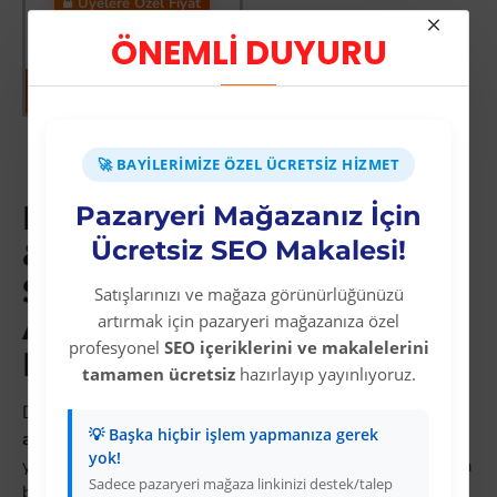
Üyelere Özel Fiyat
Üye Olunuz
ÖNEMLİ DUYURU
Gösterilen: 1 ile 11 arası, toplam: 11 (1
🚀 BAYILERIMIZE ÖZEL ÜCRETSIZ HIZMET
Sayfa)
Elektronik/Traş Makinası
Pazaryeri Mağazanız İçin
Ücretsiz SEO Makalesi!
& Aksesuarları: Stoksuz
Satış ile Hepsiburada ve
Satışlarınızı ve mağaza görünürlüğünüzü
Amazon Türkiye'da
artırmak için pazaryeri mağazanıza özel
profesyonel
SEO içeriklerini ve makalelerini
Kazanın
tamamen ücretsiz
hazırlayıp yayınlıyoruz.
Dropshipping dünyasında
elektronik/traş makinası &
💡 Başka hiçbir işlem yapmanıza gerek
aksesuarları
kategorisi, düşük maliyetli başlangıç ve
yok!
yüksek büyüme potansiyeliyle öne çıkar. Hepsiburada'da
Sadece pazaryeri mağaza linkinizi destek/talep
bu kategoride günlük binlerce arama yapılmakta; erken