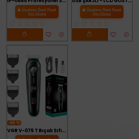
IP-0685 Profesyonel Saç Sakal Ense Vücut Lazer Öncesi Kuaförlere Özel Tıraş Makinesi Demir Kasa
USB ŞARJLI - LCD GÖSTERGELİ SAÇ - SAKAL KESME TRAŞ MAKİNESİ SHC-1911
Üyelere Özel Fiyat
Üyelere Özel Fiyat
Üye Olunuz
Üye Olunuz
-66 %
VGR V-075 T Bıçak Sıfır Kesim LCD Ekran Şarjlı Tıraş Makinesi