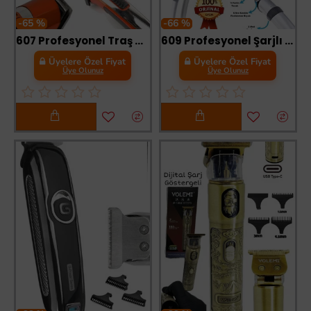
-65 %
-66 %
607 Profesyonel Traş Makinesi Şarjlı Sakal Ense Tıraş Makinası
609 Profesyonel Şarjlı Saç Sakal Kesme Tıraş Makinesi Erkek Tıraş Makine Seti
Üyelere Özel Fiyat
Üyelere Özel Fiyat
Üye Olunuz
Üye Olunuz