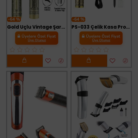
-64 %
-64 %
Gold Uçlu Vintage Şarjlı Traş Makinesi Saç Sakal Ense Çizim Vucüt Kılı Tıraş Makinası
PS-033 Çelik Kasa Profesyonel T-bıçak Saç Sakal Ense Ve Çizim Tıraş Makinesi
Üyelere Özel Fiyat
Üyelere Özel Fiyat
Üye Olunuz
Üye Olunuz