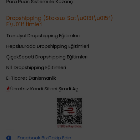
Para Puan Sistemi ile Kazanç
Dropshipping (Stoksuz Sat\u0131\u015f)
E\u011fitimleri
Trendyol Dropshipping Eğitimleri
HepsiBurada Dropshipping Eğitimleri
ÇiçekSepeti Dropshipping Eğitimleri
N11 Dropshipping Eğitimleri
E-Ticaret Danismanlik
Ücretsiz Kendi Siteni Şimdi Aç
Dropshipping (Stoksuz Satış) Eğitimleri
Facebook BiziTakip Edin