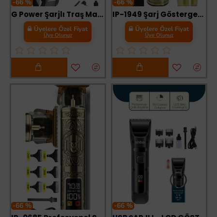
-66 %
-66 %
G Power Şarjlı Traş Makinesi Sakal Ense Vucüt Kılı Tıraş Makinası
IP-1949 Şarj Göstergeli Sakal Lazer Öncesi Vücut Ense Çizim Kişisel Bakım Aletleri Sıfıra Yakın Tıraş
Üyelere Özel Fiyat
Üyelere Özel Fiyat
Üye Olunuz
Üye Olunuz
-66 %
-66 %