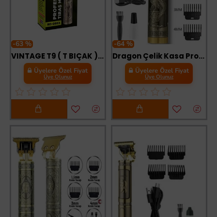
-63 %
-64 %
VINTAGE T9 ( T BIÇAK ) ( BASKILI PLASTİK GÖVDE ) ( ENSE ÇİZİM & SAÇ SAKAL KESME ) TRAŞ MAKİNESİ ( USB ŞARJLI )*100
Dragon Çelik Kasa Profesyonel Saç Sakal Ense Çizim Tüm Vücut Tüyü Lazer Öncesi Tıraş Makinesi
Üyelere Özel Fiyat
Üyelere Özel Fiyat
Üye Olunuz
Üye Olunuz