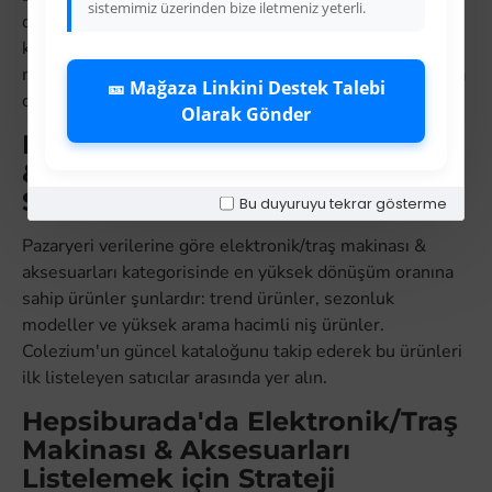
sistemimiz üzerinden bize iletmeniz yeterli.
davranan satıcılar organik görünürlük avantajını
kullanmaktadır. Colezium'a üye olarak elektronik/traş
makinası & aksesuarları ürünlerini XML entegrasyonuyla
🎫 Mağaza Linkini Destek Talebi
otomatik stok yönetimi yapın.
Olarak Gönder
Hangi Elektronik/Traş Makinası
& Aksesuarları Ürünleri En Çok
Satar?
Bu duyuruyu tekrar gösterme
Pazaryeri verilerine göre elektronik/traş makinası &
aksesuarları kategorisinde en yüksek dönüşüm oranına
sahip ürünler şunlardır: trend ürünler, sezonluk
modeller ve yüksek arama hacimli niş ürünler.
Colezium'un güncel kataloğunu takip ederek bu ürünleri
ilk listeleyen satıcılar arasında yer alın.
Hepsiburada'da Elektronik/Traş
Makinası & Aksesuarları
Listelemek için Strateji