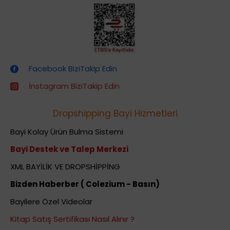
Dropshipping (Stoksuz Satış) Eğitimleri
Facebook BiziTakip Edin
İnstagram BiziTakip Edin
Dropshipping Bayi Hizmetleri
Bayi Kolay Ürün Bulma Sistemi
Bayi Destek ve Talep Merkezi
XML BAYİLİK VE DROPSHİPPİNG
Bizden Haberber ( Colezium - Basın)
Bayilere Özel Videolar
Kitap Satış Sertifikası Nasıl Alınır ?