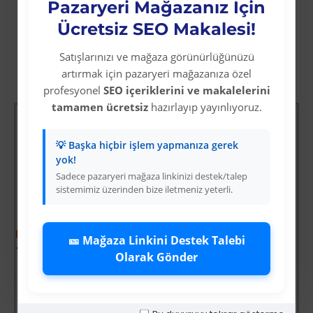
Pazaryeri Mağazanız İçin
Ücretsiz SEO Makalesi!
Satışlarınızı ve mağaza görünürlüğünüzü
artırmak için pazaryeri mağazanıza özel
Diğer Kategori Ürünleri
profesyonel
SEO içeriklerini ve makalelerini
tamamen ücretsiz
hazırlayıp yayınlıyoruz.
💡 Başka hiçbir işlem yapmanıza gerek
yok!
Sadece pazaryeri mağaza linkinizi destek/talep
sistemimiz üzerinden bize iletmeniz yeterli.
-64 %
🎫 Mağaza Linkini Destek Talebi
Tomax SDS Plus 4 Elmaslı Hilti / Matkap Ucu 11x210
Olarak Gönder
Üyelere Özel Fiyat
-64 %
Üye Olunuz
i
Fırtına Yaklaşırken