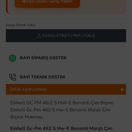
Üye Olun / Giriş Yapın
Kargo Etiketi Yükle
KARGO ETIKETI ( PDF ) YÜKLE
BAYI SIPARIŞ DESTEK
BAYI TEKNIK DESTEK
ÜRÜN AÇIKLAMASI
Einhell GC PM 46/2 S HW-E Benzinli Çim Biçme
Einhell Gc-Pm 462 S Hw-E Benzinli Marşlı Çim
Biçme Makinası
Einhell Gc-Pm 462 S Hw-E Benzinli Marşlı Çim