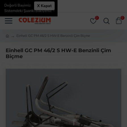
Değerli Bayimiz
X Kapat
ÜYE GIRIŞI
ÜYE OL
Sistemdeki Şuanki Bakiyeniz: -
0
0
Einhell GC PM 46/2 S HW-E Benzinli Çim Biçme
Einhell GC PM 46/2 S HW-E Benzinli Çim
Biçme